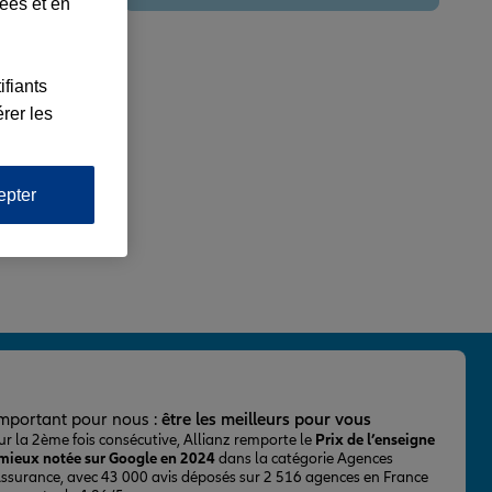
lées et en
ifiants
rer les
epter
important pour nous :
être les meilleurs pour vous
ur la 2ème fois consécutive, Allianz remporte le
Prix de l’enseigne
 mieux notée sur Google en 2024
dans la catégorie Agences
Assurance, avec 43 000 avis déposés sur 2 516 agences en France