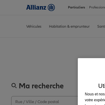
Particuliers
Profession
Véhicules
Habitation & emprunteur
Sant
Accueil
Trouver une agence Allianz
Yonne
Monéteau
MONET
Découvrez 
Ma recherche
Ut
Nous et nos 
votre expéri