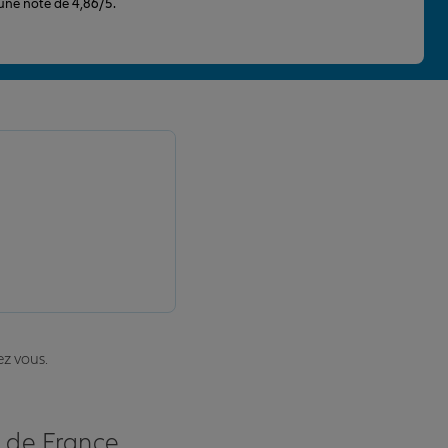
 une note de 4,86/5.
U
ez vous.
s de France