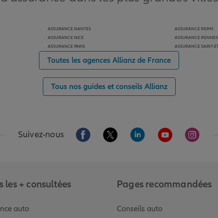
ASSURANCE NANTES
ASSURANCE REIMS
ASSURANCE NICE
ASSURANCE RENNES
ASSURANCE PARIS
ASSURANCE SAINT-É
Toutes les agences Allianz de France
Tous nos guides et conseils Allianz
Aller sur la page Facebook de Allianz
Aller sur la page Twitter de Alli
Aller sur la page Linked
Aller sur la pa
Aller s
Suivez-nous
 les + consultées
Pages recommandées
nce auto
Conseils auto