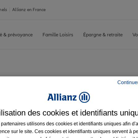
nels
Allianz en France
é & prévoyance
Famille Loisirs
Épargne & retraite
Vo
EAU
Avis agence MONETEAU
Continue
les avis de l'agen
ilisation des cookies et identifiants uniq
partenaires utilisons des cookies et identifiants uniques afin d'
ence sur le site. Ces cookies et identifiants uniques servent à p