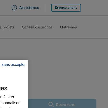
Assistance
Espace client
s projets
Conseil assurance
Outre-mer
r sans accepter
ce MONETEAU
ues
améliorer
ersonnaliser
Recherche
Utiliser ma position