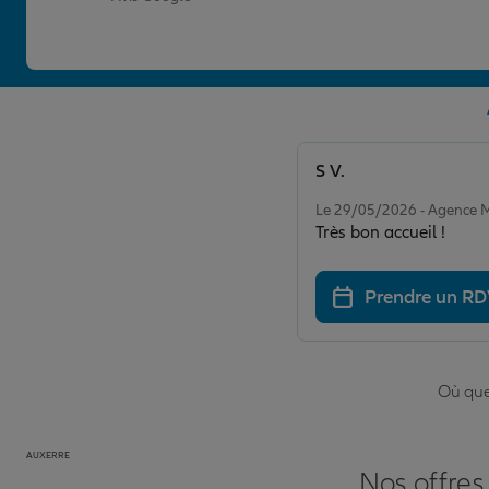
S V.
Note de 5 sur 5
Le 29/05/2026 - Agenc
Très bon accueil !
Prendre un R
Où que 
AUXERRE
Nos offres