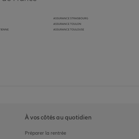
ASSURANCE STRASBOURG
ASSURANCE TOULON
TIENNE
ASSURANCE TOULOUSE
anz
in de Allianz
ge Youtube de Allianz
ur la page Instagram de Allianz
À vos côtés au quotidien
Préparer la rentrée