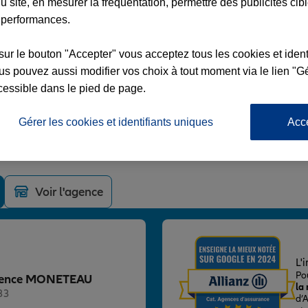
u site, en mesurer la fréquentation, permettre des publicités cib
 performances.
sur le bouton "Accepter" vous acceptez tous les cookies et ident
s pouvez aussi modifier vos choix à tout moment via le lien "Gé
TEAU
cessible dans le pied de page.
AY
Gérer les cookies et identifiants uniques
Acc
Voir l'agence
L'
Po
 Agence MONETEAU
la
33
d’