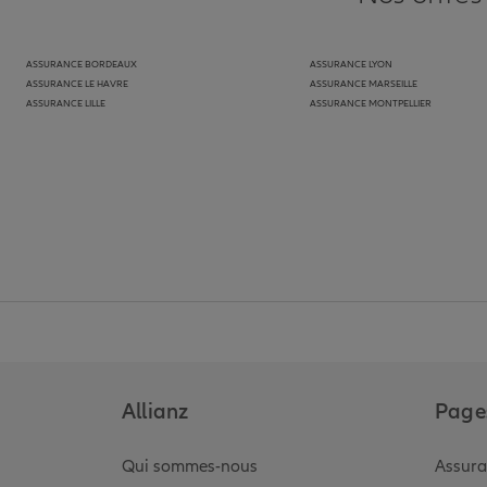
ASSURANCE BORDEAUX
ASSURANCE LYON
ASSURANCE LE HAVRE
ASSURANCE MARSEILLE
ASSURANCE LILLE
ASSURANCE MONTPELLIER
Allianz
Pages
Qui sommes-nous
Assura