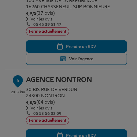
100 AVENUE DE LA REPUBLIQUE
16260 CHASSENEUIL SUR BONNIEURE
(37 avis)
Note de 4.9 sur 5
4,9
/5
Voir les avis
05 45 39 51 47
Fermé actuellement
Prendre un RDV
Voir l'agence
AGENCE NONTRON
5
30 BIS RUE DE VERDUN
20.37 km
24300 NONTRON
(84 avis)
Note de 4.8 sur 5
4,8
/5
Voir les avis
05 53 56 02 09
Fermé actuellement
Prendre un RDV