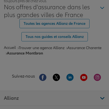
toujours près de chez vous.
Nos offres d'assurance dans les
plus grandes villes de France
Toutes les agences Allianz de France
Tous nos guides et conseils Allianz
Accueil
Trouver une agence Allianz
Assurance Charente
Assurance Montbron
Aller sur la page Facebook de Allianz
Aller sur la page Twitter de All
Aller sur la page Linke
Aller sur la pa
Aller 
Suivez-nous
Allianz