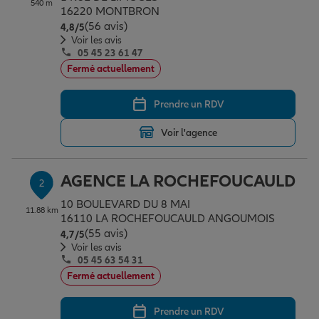
540 m
Épargne & retraite
Assurance emprunteur
Prévoyance et dépendance
Protection de la famille
16220 MONTBRON
(56 avis)
Note de 4.8 sur 5
4,8
/5
Voir les avis
05 45 23 61 47
Vos projets
Assurance animal de compagnie
Protection juridique
Plan épargne retraite
Fermé actuellement
Prendre un RDV
Conseil assurance
Assurance vie
Partir en vacances
Voir l'agence
Outre-mer
Placements financiers
Déménager
AGENCE LA ROCHEFOUCAULD
2
10 BOULEVARD DU 8 MAI
11.88 km
Professionnels
Investissements immobiliers
Changer de voiture
Assurance auto
16110 LA ROCHEFOUCAULD ANGOUMOIS
(55 avis)
Note de 4.7 sur 5
4,7
/5
Voir les avis
05 45 63 54 31
Allianz en France
Transmission
Départ à la retraite
Assurance habitation
Fermé actuellement
Prendre un RDV
Préparer l’avenir
Le Pack Famille