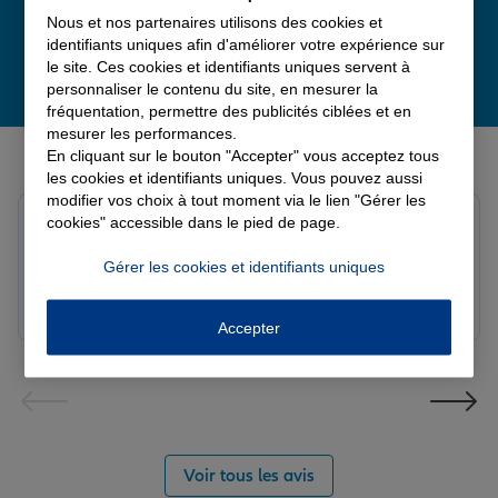
Nous et nos partenaires utilisons des cookies et
identifiants uniques afin d'améliorer votre expérience sur
le site. Ces cookies et identifiants uniques servent à
personnaliser le contenu du site, en mesurer la
fréquentation, permettre des publicités ciblées et en
mesurer les performances.
Derniers avis de nos agences Allianz
En cliquant sur le bouton "Accepter" vous acceptez tous
les cookies et identifiants uniques. Vous pouvez aussi
modifier vos choix à tout moment via le lien "Gérer les
Yori A.
cookies" accessible dans le pied de page.
Note de 5 sur 5
Le 05/08/2026 - Agence FORT DE FRANCE
Gérer les cookies et identifiants uniques
Accepter
Voir tous les avis