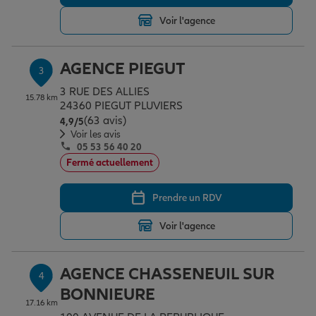
Voir l'agence
Garantie des accidents de la vie
AGENCE PIEGUT
3
3 RUE DES ALLIES
Assurance scolaire
15.78 km
24360 PIEGUT PLUVIERS
(63 avis)
Note de 4.9 sur 5
4,9
/5
Voir les avis
05 53 56 40 20
Protection juridique
Fermé actuellement
Prendre un RDV
Retraite
Voir l'agence
Tous nos devis d'assurance
AGENCE CHASSENEUIL SUR
4
BONNIEURE
17.16 km