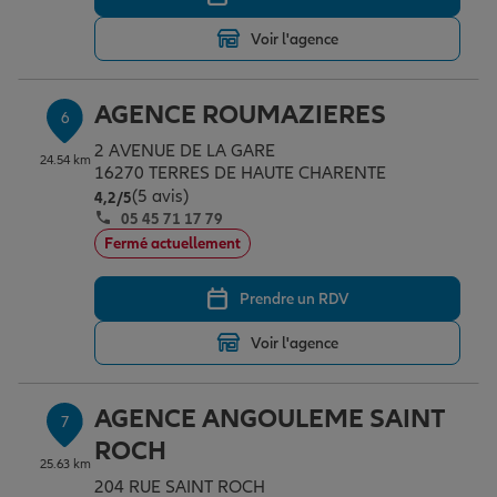
Voir l'agence
AGENCE ROUMAZIERES
6
2 AVENUE DE LA GARE
24.54 km
16270 TERRES DE HAUTE CHARENTE
(5 avis)
Note de 4.2 sur 5
4,2
/5
05 45 71 17 79
Fermé actuellement
Prendre un RDV
Voir l'agence
AGENCE ANGOULEME SAINT
7
ROCH
25.63 km
204 RUE SAINT ROCH