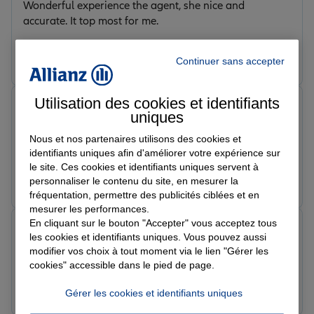
Wonderful experience the agent, she nice and
accurate. It top most for me.
Prendre un RDV
Voir l'agence
Continuer sans accepter
Utilisation des cookies et identifiants
NAEL
uniques
Note de 5 sur 5
Le 28/03/2026 - Agence MONTELIMAR H.D.V.
Nous et nos partenaires utilisons des cookies et
Personnel agréable je recommande fortement
identifiants uniques afin d'améliorer votre expérience sur
le site. Ces cookies et identifiants uniques servent à
Prendre un RDV
Voir l'agence
personnaliser le contenu du site, en mesurer la
fréquentation, permettre des publicités ciblées et en
mesurer les performances.
En cliquant sur le bouton "Accepter" vous acceptez tous
Leila N.
les cookies et identifiants uniques. Vous pouvez aussi
Note de 5 sur 5
modifier vos choix à tout moment via le lien "Gérer les
Le 28/03/2026 - Agence MONTELIMAR H.D.V.
cookies" accessible dans le pied de page.
Prendre un RDV
Voir l'agence
Gérer les cookies et identifiants uniques