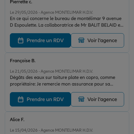
Pierrette c.
Note de 5 sur 5
Le 29/05/2026 - Agence MONTELIMAR H.D.V.
En ce qui concerne le bureau de montélimar 9 avenue
D Espoulette. La collaboratrice de Mr BALIT BELAID est
très compétente et agréable.
Prendre un RDV
Voir l'agence
Françoise B.
Note de 5 sur 5
Le 21/05/2026 - Agence MONTELIMAR H.D.V.
Dégâts des eaux sur toiture plate en copro, comme
propriétaire: Je remercie mon assurance pour sa
réactivité, suite à ma déclaration de sinistre! A ce jour,
leur prestataire est intervenu : très professionnel! Et un
Prendre un RDV
Voir l'agence
souci en moins.
Alice F.
Note de 5 sur 5
Le 15/04/2026 - Agence MONTELIMAR H.D.V.