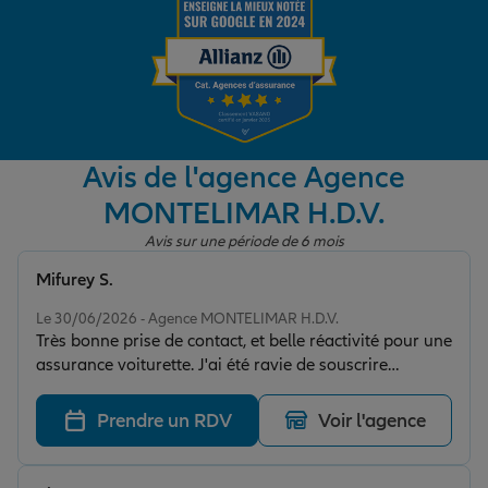
Garantie des accidents de la vie
Assurance scolaire
Avis de l'agence Agence
MONTELIMAR H.D.V.
Protection juridique
Avis sur une période de 6 mois
Mifurey S.
Note de 5 sur 5
Retraite
Le 30/06/2026 - Agence MONTELIMAR H.D.V.
Très bonne prise de contact, et belle réactivité pour une
assurance voiturette. J'ai été ravie de souscrire
Tous nos devis d'assurance
également a une assurance habitation et scolaire dans
la foulée, tout aussi rapidement. Merci encore !
Prendre un RDV
Voir l'agence