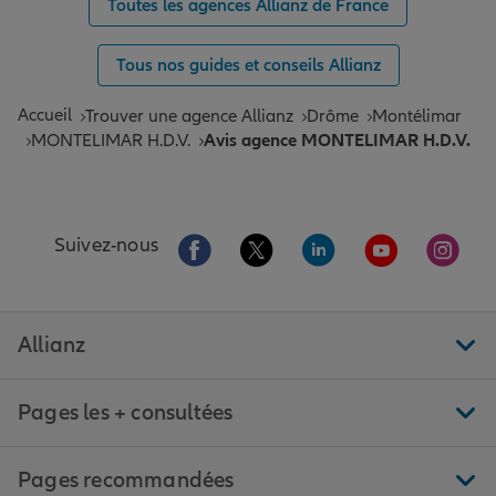
Toutes les agences Allianz de France
Tous nos guides et conseils Allianz
Accueil
Trouver une agence Allianz
Drôme
Montélimar
MONTELIMAR H.D.V.
Avis agence MONTELIMAR H.D.V.
Aller sur la page Facebook de Allianz
Aller sur la page Twitter de All
Aller sur la page Linke
Aller sur la pa
Aller 
Suivez-nous
Allianz
Pages les + consultées
Pages recommandées