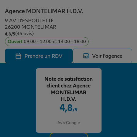
Épargne & retraite
Assurance emprunteur
Prévoyance et dépendance
Protection de la famille
Agence MONTELIMAR H.D.V.
9 AV D'ESPOULETTE
Vos projets
Assurance animal de compagnie
Protection juridique
Plan épargne retraite
26200 MONTELIMAR
(45 avis)
Note de 4.8 sur 5
4,8
/5
Ouvert
09:00 - 12:00 et 14:00 - 18:00
Conseil assurance
Assurance vie
Partir en vacances
Prendre un RDV
Voir l'agence
Outre-mer
Placements financiers
Déménager
Note de satisfaction
client chez Agence
Professionnels
Investissements immobiliers
Changer de voiture
Assurance auto
MONTELIMAR
H.D.V.
4,8
/5
Allianz en France
Transmission
Départ à la retraite
Assurance habitation
Note de 4.8 sur 5
Avis Google
Préparer l’avenir
Le Pack Famille