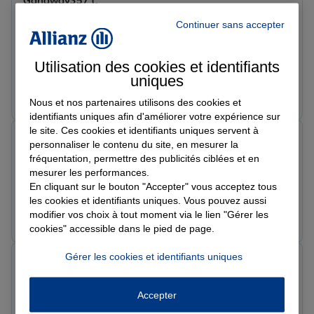
Gangway357 (.
Note de 5 sur 5
Continuer sans accepter
Le 16/06/2026 - Agence MONTPELLIER
Une équipe vraiment au top et très professionnel ! A
l’ecoute et disponible.
Utilisation des cookies et identifiants
uniques
Prendre un RDV
Voir l'agence
Nous et nos partenaires utilisons des cookies et
identifiants uniques afin d'améliorer votre expérience sur
le site. Ces cookies et identifiants uniques servent à
Fath K.
personnaliser le contenu du site, en mesurer la
Note de 5 sur 5
fréquentation, permettre des publicités ciblées et en
Le 10/06/2026 - Agence MONTPELLIER
mesurer les performances.
Très bon accueil très bon conseil de Marie
En cliquant sur le bouton "Accepter" vous acceptez tous
les cookies et identifiants uniques. Vous pouvez aussi
Prendre un RDV
Voir l'agence
modifier vos choix à tout moment via le lien "Gérer les
cookies" accessible dans le pied de page.
Gérer les cookies et identifiants uniques
Babouche B.
Note de 5 sur 5
Le 09/04/2026 - Agence MONTPELLIER
Accepter
Superbe équipe très à l’écoute. Très bon accueil et très