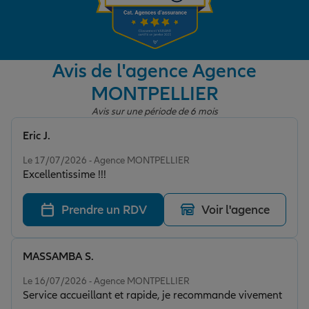
Garantie des accidents de la vie
Avis de l'agence Agence
MONTPELLIER
Assurance scolaire
Avis sur une période de 6 mois
Eric J.
Protection juridique
Note de 5 sur 5
Le 17/07/2026 - Agence MONTPELLIER
Excellentissime !!!
Retraite
Prendre un RDV
Voir l'agence
Tous nos devis d'assurance
MASSAMBA S.
Note de 5 sur 5
Le 16/07/2026 - Agence MONTPELLIER
Service accueillant et rapide, je recommande vivement