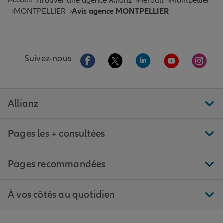
Accueil
Trouver une agence Allianz
Hérault
Montpellier
MONTPELLIER
Avis agence MONTPELLIER
Aller sur la page Facebook de Allianz
Aller sur la page Twitter de All
Aller sur la page Linke
Aller sur la pa
Aller 
Suivez-nous
Allianz
Pages les + consultées
Pages recommandées
À vos côtés au quotidien