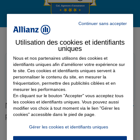
Garantie des accidents de la vie
Continuer sans accepter
Avis de l'agence Agence
MORCENX
Utilisation des cookies et identifiants
Assurance scolaire
uniques
Avis sur une période de 6 mois
Nous et nos partenaires utilisons des cookies et
Raphaël
identifiants uniques afin d'améliorer votre expérience sur
Protection juridique
Note de 5 sur 5
le site. Ces cookies et identifiants uniques servent à
Le 19/02/2026 - Agence MORCENX
personnaliser le contenu du site, en mesurer la
fréquentation, permettre des publicités ciblées et en
Prendre un RDV
Voir l'agence
Retraite
mesurer les performances.
En cliquant sur le bouton "Accepter" vous acceptez tous
les cookies et identifiants uniques. Vous pouvez aussi
Nos offres d'assurance dans les
modifier vos choix à tout moment via le lien "Gérer les
Tous nos devis d'assurance
plus grandes villes de France
cookies" accessible dans le pied de page.
Toutes les agences Allianz de France
Gérer les cookies et identifiants uniques