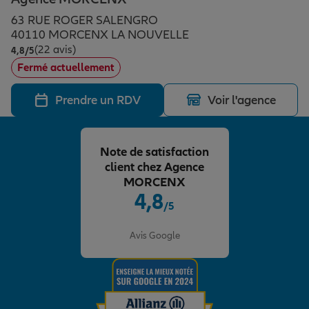
Épargne & retraite
Assurance emprunteur
Prévoyance et dépendance
Protection de la famille
63 RUE ROGER SALENGRO
40110 MORCENX LA NOUVELLE
(22 avis)
Note de 4.8 sur 5
4,8
/5
Vos projets
Assurance animal de compagnie
Protection juridique
Plan épargne retraite
Fermé actuellement
Prendre un RDV
Voir l'agence
Conseil assurance
Assurance vie
Partir en vacances
Note de satisfaction
Outre-mer
Placements financiers
Déménager
client chez Agence
MORCENX
4,8
/5
Professionnels
Investissements immobiliers
Changer de voiture
Assurance auto
Note de 4.8 sur 5
Avis Google
Allianz en France
Transmission
Départ à la retraite
Assurance habitation
Préparer l’avenir
Le Pack Famille