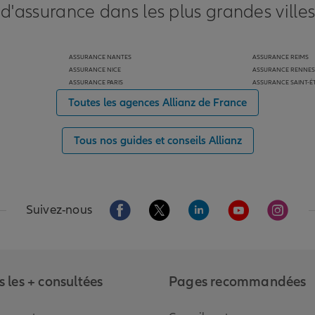
 d'assurance dans les plus grandes ville
ASSURANCE NANTES
ASSURANCE REIMS
ASSURANCE NICE
ASSURANCE RENNES
ASSURANCE PARIS
ASSURANCE SAINT-É
Toutes les agences Allianz de France
Tous nos guides et conseils Allianz
Aller sur la page Facebook de Allianz
Aller sur la page Twitter de Alli
Aller sur la page Linked
Aller sur la pa
Aller s
Suivez-nous
 les + consultées
Pages recommandées