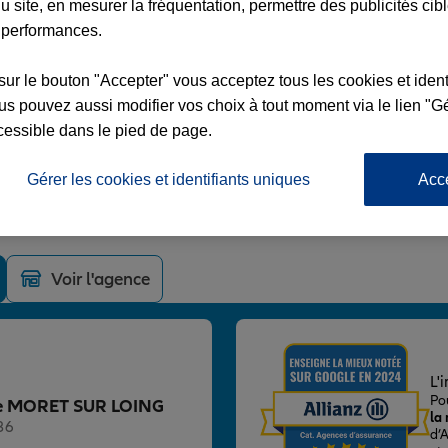
u site, en mesurer la fréquentation, permettre des publicités cib
 performances.
sur le bouton "Accepter" vous acceptez tous les cookies et ident
s pouvez aussi modifier vos choix à tout moment via le lien "Gé
T SUR LOING
cessible dans le pied de page.
Gérer les cookies et identifiants uniques
Acc
NG ET ORVANNE
Voir l'agence
L'
Po
ence MORET SUR LOING
la
36
d’