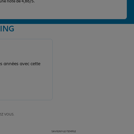
 une note de 4,86/5.
OING
es années avec cette
ez vous.
SAVIGNY-LE-TEMPLE