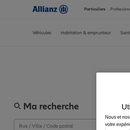
Particuliers
Profession
Véhicules
Habitation & emprunteur
Sant
Accueil
Trouver une agence Allianz
Seine-et-Marne
Moret-Lo
Découvrez les
Ma recherche
Ut
Nous et nos 
votre expéri