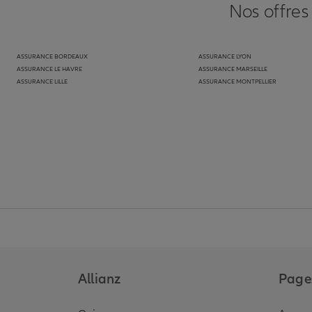
Nos offres
ASSURANCE BORDEAUX
ASSURANCE LYON
ASSURANCE LE HAVRE
ASSURANCE MARSEILLE
ASSURANCE LILLE
ASSURANCE MONTPELLIER
Allianz
Pages