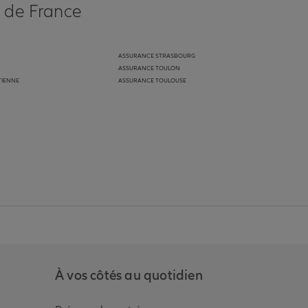
s de France
ASSURANCE STRASBOURG
ASSURANCE TOULON
TIENNE
ASSURANCE TOULOUSE
anz
in de Allianz
ge Youtube de Allianz
ur la page Instagram de Allianz
À vos côtés au quotidien