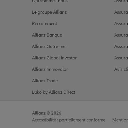
Qui sommes-nous
Assura
Le groupe Allianz
Assura
Recrutement
Assura
Allianz Banque
Assura
Allianz Outre-mer
Assura
Allianz Global Investor
Assura
Allianz Immovalor
Avis cl
Allianz Trade
Luko by Allianz Direct
Allianz © 2026
Accessibilité : partiellement conforme
Mention