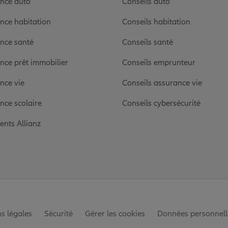
nce auto
Conseils auto
nce habitation
Conseils habitation
nce santé
Conseils santé
nce prêt immobilier
Conseils emprunteur
nce vie
Conseils assurance vie
nce scolaire
Conseils cybersécurité
ients Allianz
s légales
Sécurité
Gérer les cookies
Données personnell