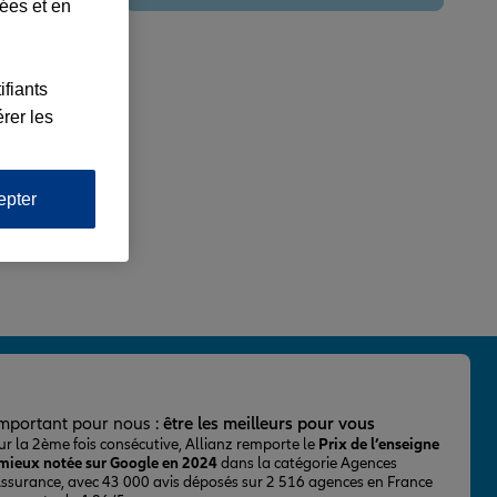
lées et en
ifiants
rer les
epter
important pour nous :
être les meilleurs pour vous
ur la 2ème fois consécutive, Allianz remporte le
Prix de l’enseigne
 mieux notée sur Google en 2024
dans la catégorie Agences
Assurance, avec 43 000 avis déposés sur 2 516 agences en France