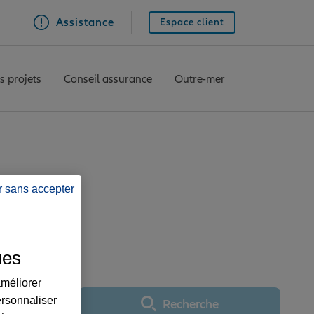
Assistance
Espace client
s projets
Conseil assurance
Outre-mer
OING
r sans accepter
ORET SUR LOING
ues
améliorer
ersonnaliser
Recherche
Utiliser ma position