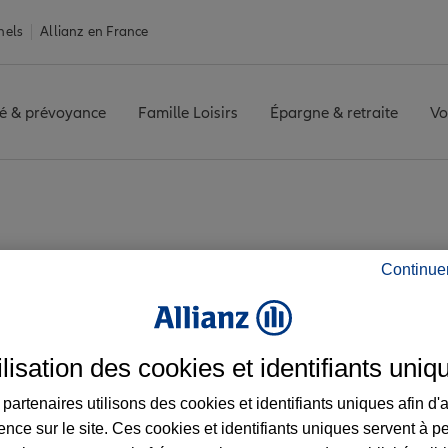
nels
Allianz en France
é & prévoyance
Famille Loisirs
Épargne & retraite
Vo
ing-et-Orvanne
MORET SUR LOING
Avis agence MORET SUR L
Continue
 avis de l'agence M
ilisation des cookies et identifiants uniq
partenaires utilisons des cookies et identifiants uniques afin d'
ence sur le site. Ces cookies et identifiants uniques servent à p