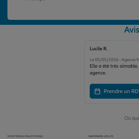
Avi
Lucile R.
Note de 5 sur 5
Le 05/05/2026 - Agence
Elle a été très aimabl
agence.
Prendre un R
Où que 
MONTEREAU-FAULT-YONNE
DAMMARIE-LES-LYS