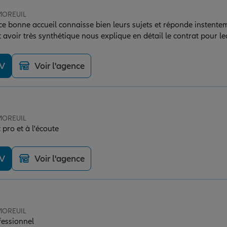
 MOREUIL
ce bonne accueil connaisse bien leurs sujets et réponde instente
 avoir très synthétique nous explique en détail le contrat pour le
s
DV
Voir l'agence
 MOREUIL
 pro et à l'écoute
DV
Voir l'agence
 MOREUIL
fessionnel