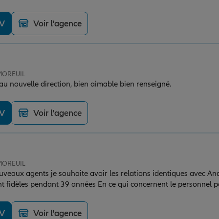
DV
Voir l'agence
 MOREUIL
 nouvelle direction, bien aimable bien renseigné.
DV
Voir l'agence
 MOREUIL
eaux agents je souhaite avoir les relations identiques avec An
 qui concernent le personnel pas de soucis agréable
bonne réception téléphoniques. À très bientôt. Cordialement Me Dachicourt
DV
Voir l'agence