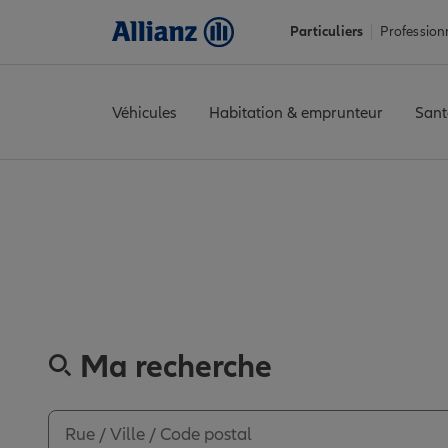
Particuliers
Profession
Véhicules
Habitation & emprunteur
Sant
Accueil
Trouver une agence Allianz
Somme
Moreuil
MOREUI
Découvrez
Ma recherche