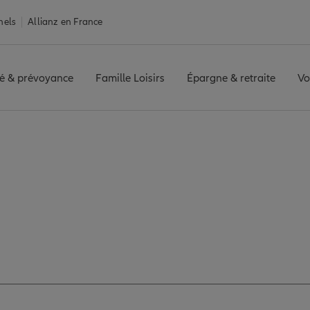
nels
Allianz en France
é & prévoyance
Famille Loisirs
Épargne & retraite
Vo
L
Avis agence MOREUIL
 les avis de l'agen