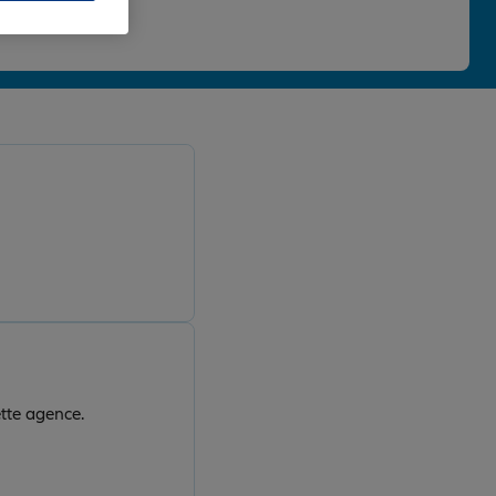
 une note de 4,86/5.
tte agence.