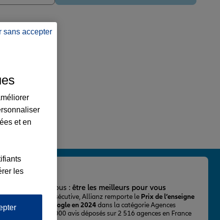
r sans accepter
ues
améliorer
ersonnaliser
lées et en
ifiants
rer les
important pour nous :
être les meilleurs pour vous
ur la 2ème fois consécutive, Allianz remporte le
Prix de l’enseigne
 mieux notée sur Google en 2024
dans la catégorie Agences
epter
Assurance, avec 43 000 avis déposés sur 2 516 agences en France