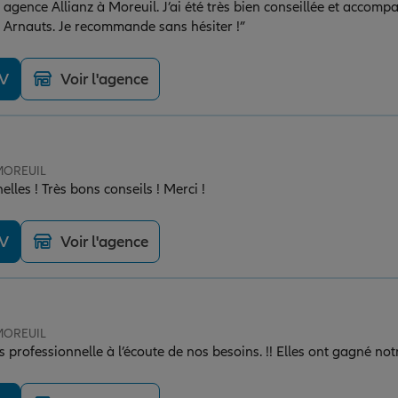
te agence Allianz à Moreuil. J’ai été très bien conseillée et acco
Arnauts. Je recommande sans hésiter !”
DV
Voir l'agence
 MOREUIL
lles ! Très bons conseils ! Merci !
DV
Voir l'agence
 MOREUIL
s professionnelle à l’écoute de nos besoins. !! Elles ont gagné not