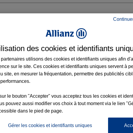
Continue
UIL
ilisation des cookies et identifiants uniq
partenaires utilisons des cookies et identifiants uniques afin d'
ence sur le site. Ces cookies et identifiants uniques servent à p
u site, en mesurer la fréquentation, permettre des publicités cib
 performances.
Voir l'agence
sur le bouton "Accepter" vous acceptez tous les cookies et ident
s pouvez aussi modifier vos choix à tout moment via le lien "Gé
cessible dans le pied de page.
L'
Po
z Agence MOREUIL
la
Gérer les cookies et identifiants uniques
Acc
62
d’