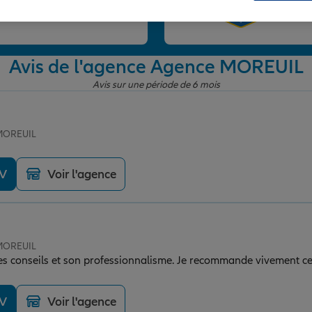
et
Avis de l'agence Agence MOREUIL
Avis sur une période de 6 mois
 MOREUIL
DV
Voir l'agence
 MOREUIL
s conseils et son professionnalisme. Je recommande vivement ce
DV
Voir l'agence