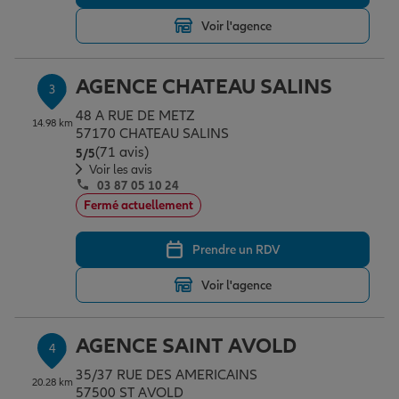
Voir l'agence
Garantie des accidents de la vie
AGENCE CHATEAU SALINS
3
48 A RUE DE METZ
Assurance scolaire
14.98 km
57170 CHATEAU SALINS
(71 avis)
Note de 5 sur 5
5
/5
Voir les avis
03 87 05 10 24
Protection juridique
Fermé actuellement
Prendre un RDV
Retraite
Voir l'agence
Tous nos devis d'assurance
AGENCE SAINT AVOLD
4
35/37 RUE DES AMERICAINS
20.28 km
57500 ST AVOLD