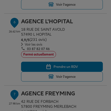
Voir l'agence
AGENCE L'HOPITAL
6
18 RUE DE SAINT AVOLD
26.62 km
57490 L HOPITAL
(231 avis)
Note de 4.9 sur 5
4,9
/5
Voir les avis
03 87 82 07 46
Fermé actuellement
Prendre un RDV
Voir l'agence
AGENCE FREYMING
7
42 RUE DE FORBACH
27.98 km
57800 FREYMING MERLEBACH