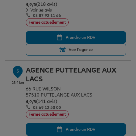
(218 avis)
Note de 4.9 sur 5
4,9
/5
Voir les avis
03 87 92 11 66
Fermé actuellement
Prendre un RDV
Voir l'agence
AGENCE PUTTELANGE AUX
5
LACS
25.4 km
66 RUE WILSON
57510 PUTTELANGE AUX LACS
(141 avis)
Note de 4.9 sur 5
4,9
/5
03 69 12 50 00
Fermé actuellement
Prendre un RDV