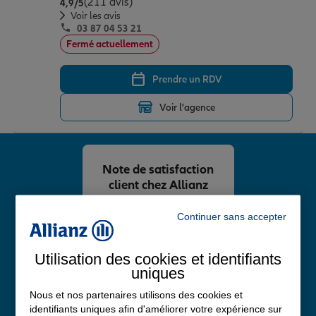
(211 avis)
Note de 4.9 sur 5
4,9
/5
Voir les avis
03 87 04 53 21
Fermé actuellement
Prendre un RDV
Voir l'agence
Note de satisfaction
client chez Allianz
4,8
/5
Continuer sans accepter
Note de 4.8 sur 5
Avis Google
Utilisation des cookies et identifiants
uniques
Nous et nos partenaires utilisons des cookies et
identifiants uniques afin d'améliorer votre expérience sur