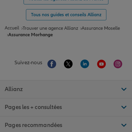
Tous nos guides et conseils Allianz
Accueil
Trouver une agence Allianz
Assurance Moselle
Assurance Morhange
Aller sur la page Facebook de Allianz
Aller sur la page Twitter de All
Aller sur la page Linke
Aller sur la pa
Aller 
Suivez-nous
Allianz
Pages les + consultées
Pages recommandées