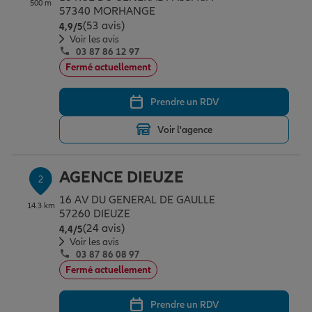
500 m
Épargne & retraite
Assurance emprunteur
Prévoyance et dépendance
Protection de la famille
57340 MORHANGE
(53 avis)
Note de 4.9 sur 5
4,9
/5
Voir les avis
03 87 86 12 97
Vos projets
Assurance animal de compagnie
Protection juridique
Plan épargne retraite
Fermé actuellement
Prendre un RDV
Conseil assurance
Assurance vie
Partir en vacances
Voir l'agence
Outre-mer
Placements financiers
Déménager
AGENCE DIEUZE
2
16 AV DU GENERAL DE GAULLE
14.3 km
Professionnels
Investissements immobiliers
Changer de voiture
Assurance auto
57260 DIEUZE
(24 avis)
Note de 4.4 sur 5
4,4
/5
Voir les avis
03 87 86 08 97
Allianz en France
Transmission
Départ à la retraite
Assurance habitation
Fermé actuellement
Prendre un RDV
Préparer l’avenir
Le Pack Famille