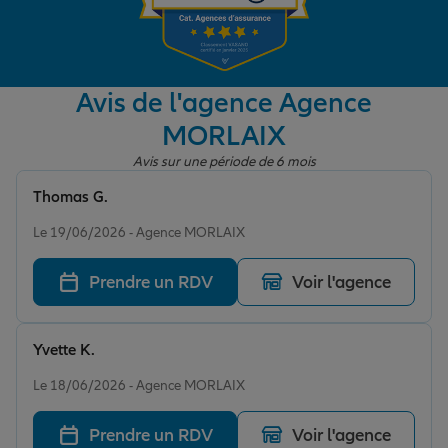
Garantie des accidents de la vie
Avis de l'agence Agence
MORLAIX
Assurance scolaire
Avis sur une période de 6 mois
Thomas G.
Protection juridique
Note de 5 sur 5
Le 19/06/2026 - Agence MORLAIX
Prendre un RDV
Voir l'agence
Retraite
Yvette K.
Tous nos devis d'assurance
Note de 5 sur 5
Le 18/06/2026 - Agence MORLAIX
Prendre un RDV
Voir l'agence