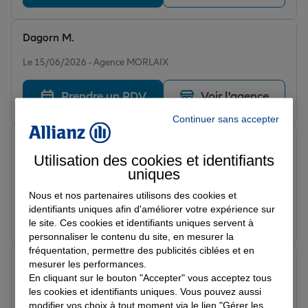
Dagorn M.
Note de 5 sur 5
Le 15/06/2026 - Agence MORLAIX
Prendre un RDV
Voir l'agence
Continuer sans accepter
Pierre P.
Note de 5 sur 5
Utilisation des cookies et identifiants
Le 15/06/2026 - Agence MORLAIX
uniques
Je connais cet assureur depuis 36 ans
Nous et nos partenaires utilisons des cookies et
identifiants uniques afin d'améliorer votre expérience sur
Prendre un RDV
Voir l'agence
le site. Ces cookies et identifiants uniques servent à
personnaliser le contenu du site, en mesurer la
fréquentation, permettre des publicités ciblées et en
Lucie H.
mesurer les performances.
Note de 5 sur 5
En cliquant sur le bouton "Accepter" vous acceptez tous
Le 15/06/2026 - Agence MORLAIX
les cookies et identifiants uniques. Vous pouvez aussi
Très rapide et efficace
modifier vos choix à tout moment via le lien "Gérer les