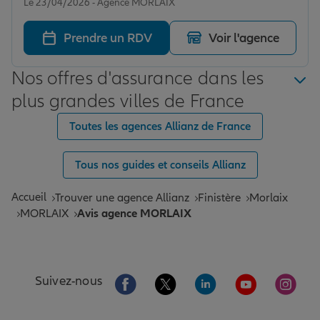
Le 23/04/2026 - Agence MORLAIX
Prendre un RDV
Voir l'agence
Nos offres d'assurance dans les
plus grandes villes de France
Toutes les agences Allianz de France
Tous nos guides et conseils Allianz
Accueil
Trouver une agence Allianz
Finistère
Morlaix
MORLAIX
Avis agence MORLAIX
Aller sur la page Facebook de Allianz
Aller sur la page Twitter de All
Aller sur la page Linke
Aller sur la pa
Aller 
Suivez-nous