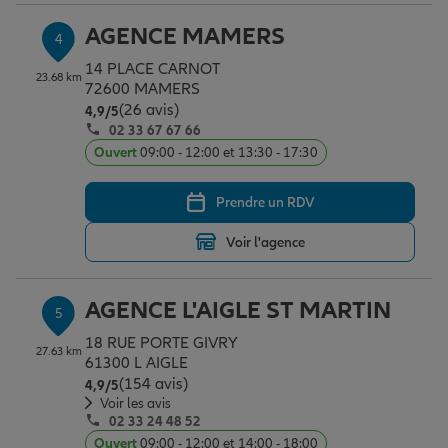
AGENCE MAMERS
4
14 PLACE CARNOT
23.68 km
72600 MAMERS
(26 avis)
Note de 4.9 sur 5
4,9
/5
02 33 67 67 66
Ouvert
09:00 - 12:00 et 13:30 - 17:30
Prendre un RDV
Voir l'agence
AGENCE L'AIGLE ST MARTIN
5
18 RUE PORTE GIVRY
27.63 km
61300 L AIGLE
(154 avis)
Note de 4.9 sur 5
4,9
/5
Voir les avis
02 33 24 48 52
Ouvert
09:00 - 12:00 et 14:00 - 18:00