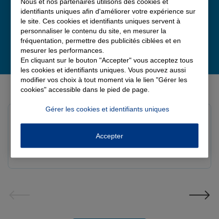
Nous et nos partenaires utilisons des cookies et
identifiants uniques afin d'améliorer votre expérience sur
le site. Ces cookies et identifiants uniques servent à
personnaliser le contenu du site, en mesurer la
fréquentation, permettre des publicités ciblées et en
mesurer les performances.
En cliquant sur le bouton "Accepter" vous acceptez tous
les cookies et identifiants uniques. Vous pouvez aussi
modifier vos choix à tout moment via le lien "Gérer les
Derniers avis de nos agences Allianz
cookies" accessible dans le pied de page.
Gérer les cookies et identifiants uniques
Yori A.
Note de 5 sur 5
Le 05/08/2026 - Agence FORT DE FRANCE
Accepter