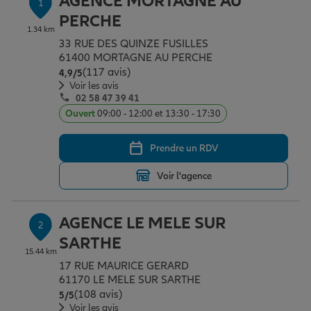
AGENCE MORTAGNE AU
1
Épargne & retraite
Assurance emprunteur
Prévoyance et dépendance
Protection de la famille
PERCHE
1.34 km
33 RUE DES QUINZE FUSILLES
61400 MORTAGNE AU PERCHE
Vos projets
Assurance animal de compagnie
Protection juridique
Plan épargne retraite
(117 avis)
Note de 4.9 sur 5
4,9
/5
Voir les avis
02 58 47 39 41
Conseil assurance
Assurance vie
Partir en vacances
Ouvert
09:00 - 12:00 et 13:30 - 17:30
Prendre un RDV
Outre-mer
Placements financiers
Déménager
Voir l'agence
Professionnels
Investissements immobiliers
Changer de voiture
Assurance auto
AGENCE LE MELE SUR
2
SARTHE
15.44 km
Allianz en France
Transmission
Départ à la retraite
Assurance habitation
17 RUE MAURICE GERARD
61170 LE MELE SUR SARTHE
(108 avis)
Note de 5 sur 5
5
/5
Préparer l’avenir
Le Pack Famille
Voir les avis