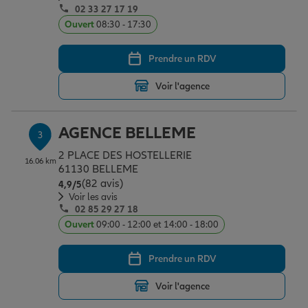
02 33 27 17 19
Ouvert
08:30 - 17:30
Garantie des accidents de la vie
Prendre un RDV
Voir l'agence
Assurance scolaire
AGENCE BELLEME
3
Protection juridique
2 PLACE DES HOSTELLERIE
16.06 km
61130 BELLEME
(82 avis)
Note de 4.9 sur 5
4,9
/5
Retraite
Voir les avis
02 85 29 27 18
Ouvert
09:00 - 12:00 et 14:00 - 18:00
Tous nos devis d'assurance
Prendre un RDV
Voir l'agence