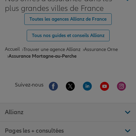
plus grandes villes de France
Toutes les agences Allianz de France
Tous nos guides et conseils Allianz
Accueil
Trouver une agence Allianz
Assurance Orne
Assurance Mortagne-au-Perche
Aller sur la page Facebook de Allianz
Aller sur la page Twitter de All
Aller sur la page Linke
Aller sur la pa
Aller 
Suivez-nous
Allianz
Pages les + consultées