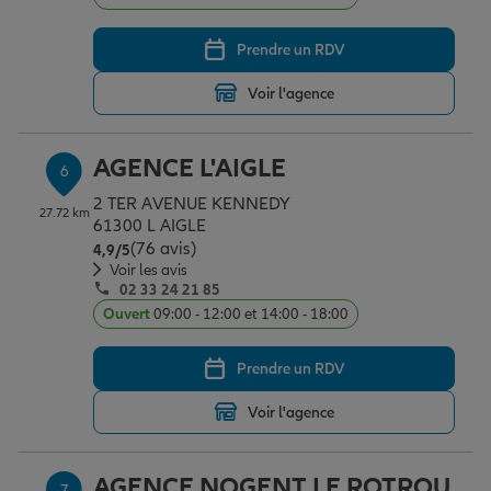
Prendre un RDV
Voir l'agence
AGENCE L'AIGLE
6
2 TER AVENUE KENNEDY
27.72 km
61300 L AIGLE
(76 avis)
Note de 4.9 sur 5
4,9
/5
Voir les avis
02 33 24 21 85
Ouvert
09:00 - 12:00 et 14:00 - 18:00
Prendre un RDV
Voir l'agence
AGENCE NOGENT LE ROTROU
7