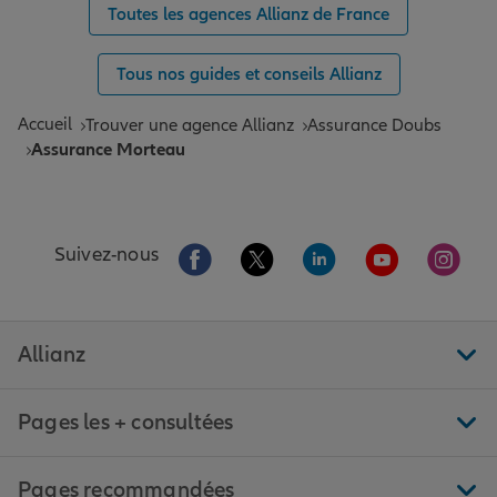
Toutes les agences Allianz de France
Tous nos guides et conseils Allianz
Accueil
Trouver une agence Allianz
Assurance Doubs
Assurance Morteau
Aller sur la page Facebook de Allianz
Aller sur la page Twitter de All
Aller sur la page Linke
Aller sur la pa
Aller 
Suivez-nous
Allianz
Pages les + consultées
Pages recommandées