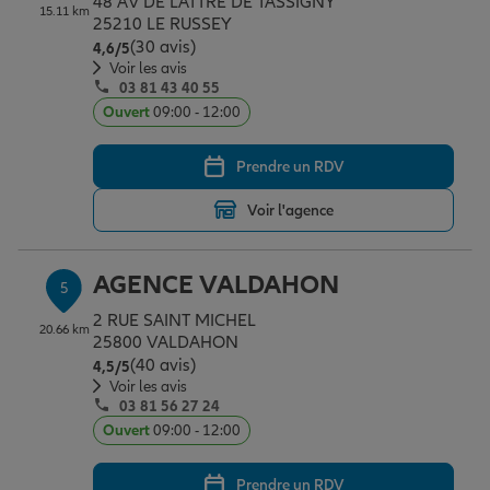
48 AV DE LATTRE DE TASSIGNY
15.11 km
25210 LE RUSSEY
(30 avis)
Note de 4.6 sur 5
4,6
/5
Voir les avis
03 81 43 40 55
Ouvert
09:00 - 12:00
Prendre un RDV
Voir l'agence
AGENCE VALDAHON
5
2 RUE SAINT MICHEL
20.66 km
25800 VALDAHON
(40 avis)
Note de 4.5 sur 5
4,5
/5
Voir les avis
03 81 56 27 24
Ouvert
09:00 - 12:00
Prendre un RDV