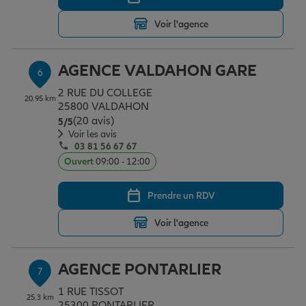
Voir l'agence
AGENCE VALDAHON GARE
6
2 RUE DU COLLEGE
20.95 km
25800 VALDAHON
(20 avis)
Note de 5 sur 5
5
/5
Voir les avis
03 81 56 67 67
Ouvert
09:00 - 12:00
Prendre un RDV
Voir l'agence
AGENCE PONTARLIER
7
1 RUE TISSOT
25.3 km
25300 PONTARLIER