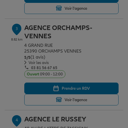
Voir l'agence
Garantie des accidents de la vie
AGENCE ORCHAMPS-
3
VENNES
Assurance scolaire
8.82 km
4 GRAND RUE
25390 ORCHAMPS VENNES
(1 avis)
Note de 5 sur 5
5
/5
Protection juridique
Voir les avis
03 81 56 67 65
Ouvert
09:00 - 12:00
Retraite
Prendre un RDV
Voir l'agence
Tous nos devis d'assurance
AGENCE LE RUSSEY
4