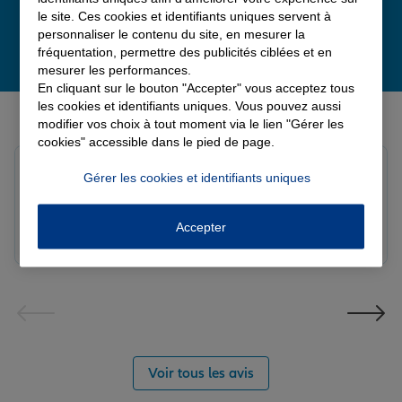
le site. Ces cookies et identifiants uniques servent à
personnaliser le contenu du site, en mesurer la
fréquentation, permettre des publicités ciblées et en
mesurer les performances.
En cliquant sur le bouton "Accepter" vous acceptez tous
Derniers avis de nos agences Allianz
les cookies et identifiants uniques. Vous pouvez aussi
modifier vos choix à tout moment via le lien "Gérer les
cookies" accessible dans le pied de page.
Yayaya M.
Gérer les cookies et identifiants uniques
Note de 5 sur 5
Le 07/08/2026 - Agence NANTERRE
Merci à Madi pour son écoute et ces conseils précieux.
Accepter
Réactif et efficace le service impeccable
Voir tous les avis