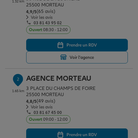
1.32 km
Épargne & retraite
Assurance emprunteur
Prévoyance et dépendance
Protection de la famille
25500 MORTEAU
(65 avis)
Note de 4.9 sur 5
4,9
/5
Voir les avis
03 81 43 95 02
Vos projets
Assurance animal de compagnie
Protection juridique
Plan épargne retraite
Ouvert
08:30 - 12:00
Prendre un RDV
Conseil assurance
Assurance vie
Partir en vacances
Voir l'agence
Outre-mer
Placements financiers
Déménager
AGENCE MORTEAU
2
3 PLACE DU CHAMPS DE FOIRE
1.65 km
Professionnels
Investissements immobiliers
Changer de voiture
Assurance auto
25500 MORTEAU
(49 avis)
Note de 4.8 sur 5
4,8
/5
Voir les avis
03 81 67 45 00
Allianz en France
Transmission
Départ à la retraite
Assurance habitation
Ouvert
09:00 - 12:00
Prendre un RDV
Préparer l’avenir
Le Pack Famille