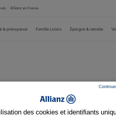
nels
Allianz en France
é & prévoyance
Famille Loisirs
Épargne & retraite
Vo
JACQUEMART
Avis agence MOULINS JACQUEMART
vis de l'agence MO
Continue
ilisation des cookies et identifiants uniq