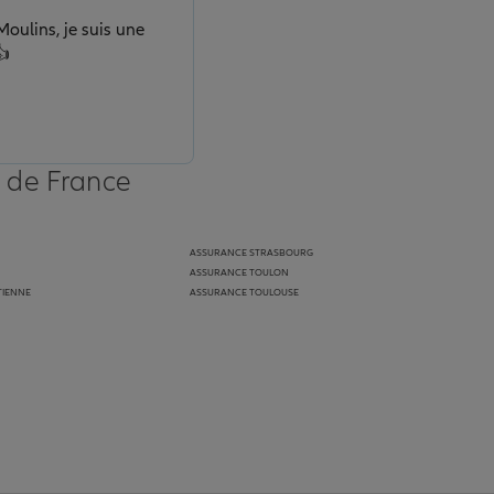
ulins, je suis une
👍
s de France
ASSURANCE STRASBOURG
ASSURANCE TOULON
TIENNE
ASSURANCE TOULOUSE
anz
in de Allianz
ge Youtube de Allianz
ur la page Instagram de Allianz