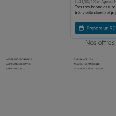
Le 31/03/2026 - Agenc
Très très bonne assur
très vieille cliente et 
Prendre un R
Nos offres
ASSURANCE BORDEAUX
ASSURANCE LYON
ASSURANCE LE HAVRE
ASSURANCE MARSEILLE
ASSURANCE LILLE
ASSURANCE MONTPELLIER