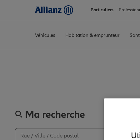
Particuliers
Profession
Véhicules
Habitation & emprunteur
Sant
Accueil
Trouver une agence Allianz
Allier
Moulins
MOULINS 
Découvrez les a
Ma recherche
Ut