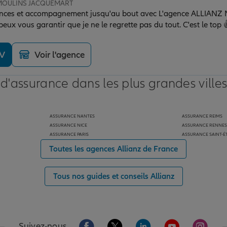
e MOULINS JACQUEMART
ances et accompagnement jusqu'au bout avec L'agence ALLIANZ Mo
je peux vous garantir que je ne le regrette pas du tout. C'est le top 
DV
Voir l'agence
 d'assurance dans les plus grandes ville
ASSURANCE NANTES
ASSURANCE REIMS
ASSURANCE NICE
ASSURANCE RENNES
ASSURANCE PARIS
ASSURANCE SAINT-É
Toutes les agences Allianz de France
Tous nos guides et conseils Allianz
Aller sur la page Facebook de Allianz
Aller sur la page Twitter de Alli
Aller sur la page Linked
Aller sur la pa
Aller s
Suivez-nous