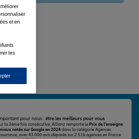
améliorer
ersonnaliser
lées et en
ifiants
rer les
epter
important pour nous :
être les meilleurs pour vous
ur la 2ème fois consécutive, Allianz remporte le
Prix de l’enseigne
 mieux notée sur Google en 2024
dans la catégorie Agences
Assurance, avec 43 000 avis déposés sur 2 516 agences en France