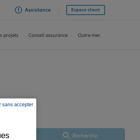
Assistance
Espace client
s projets
Conseil assurance
Outre-mer
ULINS JACQUEMART
r sans accepter
ues
Recherche
Utiliser ma position