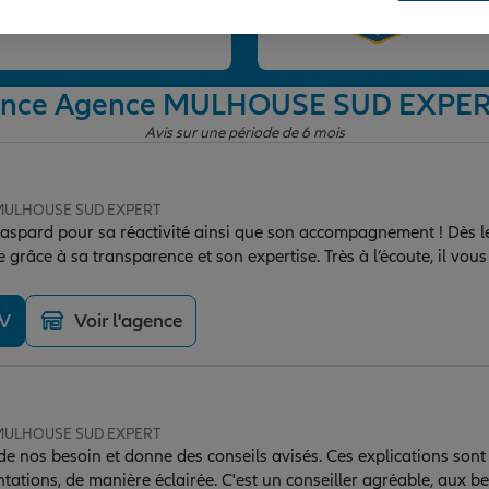
et
agence Agence MULHOUSE SUD EXPE
Avis sur une période de 6 mois
e MULHOUSE SUD EXPERT
aspard pour sa réactivité ainsi que son accompagnement ! Dès l
ce grâce à sa transparence et son expertise. Très à l’écoute, il vo
otre situation. Je recommande vivement !
DV
Voir l'agence
e MULHOUSE SUD EXPERT
 de nos besoin et donne des conseils avisés. Ces explications sont 
ntations, de manière éclairée. C'est un conseiller agréable, aux b