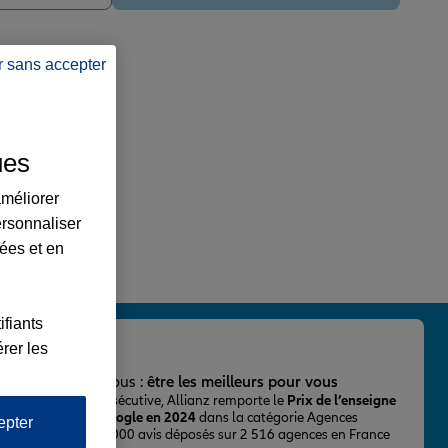
r sans accepter
ues
améliorer
ersonnaliser
lées et en
ifiants
rer les
important pour nous :
être les meilleurs pour vous
ur la 2ème fois consécutive, Allianz remporte le
Prix de l’enseigne
 mieux notée sur Google en 2024
dans la catégorie Agences
epter
Assurance, avec 43 000 avis déposés sur 2 516 agences en France