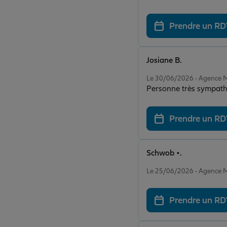
N'hésitez pas à faire ap
Prendre un R
Josiane B.
Note de 5 sur 5
Le 30/06/2026 - Agenc
Personne très sympathi
Prendre un R
Schwob •.
Note de 5 sur 5
Le 25/06/2026 - Agenc
Prendre un R