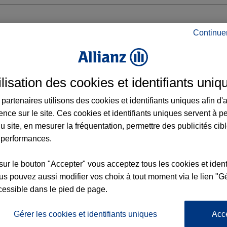
Continue
OUSE SUD EXPERT
ilisation des cookies et identifiants uniq
NET
partenaires utilisons des cookies et identifiants uniques afin d'
ence sur le site. Ces cookies et identifiants uniques servent à p
u site, en mesurer la fréquentation, permettre des publicités cib
 performances.
Voir l'agence
sur le bouton "Accepter" vous acceptez tous les cookies et ident
s pouvez aussi modifier vos choix à tout moment via le lien "Gé
cessible dans le pied de page.
L'
Po
ce MULHOUSE SUD EXPERT
la
Gérer les cookies et identifiants uniques
Acc
66
d’