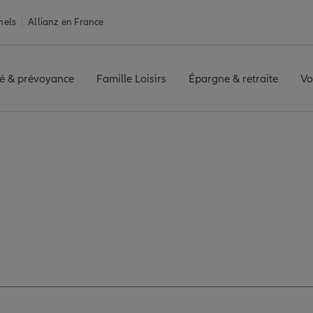
nels
Allianz en France
é & prévoyance
Famille Loisirs
Épargne & retraite
Vo
HOUSE SUD EXPERT
Avis agence MULHOUSE SUD EXPERT
vis de l'agence MUL