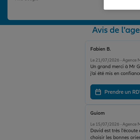
Avis de l'
Fabien B.
Note de 5 sur 5
Le 21/07/2026 - Agenc
Un grand merci à Mr G
j’ai été mis en confian
sur mesure adaptée à v
Prendre un R
Guiom
Note de 5 sur 5
Le 15/07/2026 - Agenc
David est très l'écoute
choisir les bonnes orie