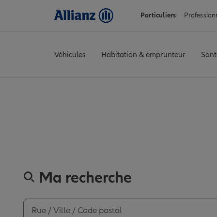
Particuliers
Profession
Véhicules
Habitation & emprunteur
Sant
Accueil
Trouver une agence Allianz
Haut-Rhin
Mulhouse
MUL
Découvrez les a
Ma recherche