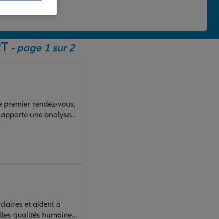
 une note de 4,86/5.
RT
- page 1 sur 2
e premier rendez-vous,
us apporte une analyse
claires et aident à
elles qualités humaines.