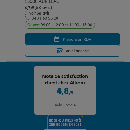
15000 AURILLAC
(53 avis)
Note de 4.7 sur 5
4,7
/5
Voir les avis
04 71 63 55 20
Ouvert
09:00 - 12:00 et 14:00 - 18:00
Prendre un RDV
Voir l'agence
Note de satisfaction
client chez Allianz
4,8
/5
Note de 4.8 sur 5
Avis Google