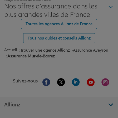
Nos offres d'assurance dans les
plus grandes villes de France
Toutes les agences Allianz de France
Tous nos guides et conseils Allianz
Accueil
Trouver une agence Allianz
Assurance Aveyron
Assurance Mur-de-Barrez
Aller sur la page Facebook de Allianz
Aller sur la page Twitter de All
Aller sur la page Linke
Aller sur la pa
Aller 
Suivez-nous
Allianz