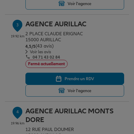
Voir l'agence
Garantie des accidents de la vie
AGENCE AURILLAC
3
2 PLACE CLAUDE ERIGNAC
19.92 km
15000 AURILLAC
Assurance scolaire
(43 avis)
Note de 4.5 sur 5
4,5
/5
Voir les avis
04 71 43 02 84
Protection juridique
Fermé actuellement
Prendre un RDV
Retraite
Voir l'agence
Tous nos devis d'assurance
AGENCE AURILLAC MONTS
4
DORE
19.96 km
12 RUE PAUL DOUMER