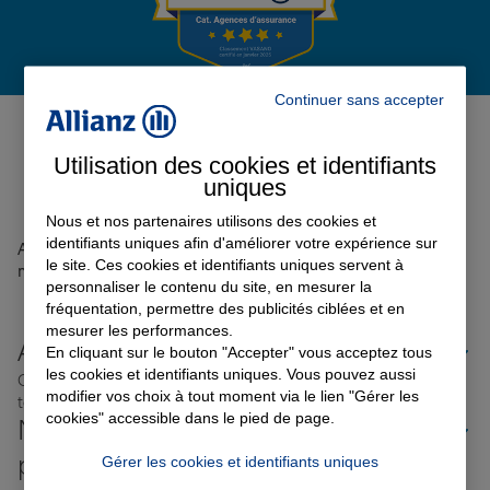
Garantie des accidents de la vie
Continuer sans accepter
Avis de l'agence Agence
MUTZIG
0
Assurance scolaire
Utilisation des cookies et identifiants
Avis sur une période de 6 mois
uniques
Nous et nos partenaires utilisons des cookies et
Protection juridique
identifiants uniques afin d'améliorer votre expérience sur
Aucun avis sur votre agence n'a été retrouvé pour le
le site. Ces cookies et identifiants uniques servent à
moment
personnaliser le contenu du site, en mesurer la
fréquentation, permettre des publicités ciblées et en
Retraite
mesurer les performances.
Allianz proche de chez vous
En cliquant sur le bouton "Accepter" vous acceptez tous
les cookies et identifiants uniques. Vous pouvez aussi
Où que vous soyez en France, nos agences Allianz sont
Tous nos devis d'assurance
modifier vos choix à tout moment via le lien "Gérer les
toujours près de chez vous.
cookies" accessible dans le pied de page.
Nos offres d'assurance dans les
plus grandes villes de France
Gérer les cookies et identifiants uniques