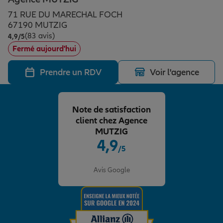
Épargne & retraite
Assurance emprunteur
Prévoyance et dépendance
Protection de la famille
71 RUE DU MARECHAL FOCH
67190 MUTZIG
(83 avis)
Note de 4.9 sur 5
4,9
/5
Vos projets
Assurance animal de compagnie
Protection juridique
Plan épargne retraite
Fermé aujourd'hui
Prendre un RDV
Voir l'agence
Conseil assurance
Assurance vie
Partir en vacances
Note de satisfaction
Outre-mer
Placements financiers
Déménager
client chez Agence
MUTZIG
4,9
/5
Professionnels
Investissements immobiliers
Changer de voiture
Assurance auto
Note de 4.9 sur 5
Avis Google
Allianz en France
Transmission
Départ à la retraite
Assurance habitation
Préparer l’avenir
Le Pack Famille