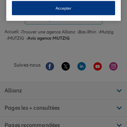
Toutes les agences Allianz de France
Accepter
Tous nos guides et conseils Allianz
Accueil
Trouver une agence Allianz
Bas-Rhin
Mutzig
MUTZIG
Avis agence MUTZIG
Aller sur la page Facebook de Allianz
Aller sur la page Twitter de All
Aller sur la page Linke
Aller sur la pa
Aller 
Suivez-nous
Allianz
Pages les + consultées
Pages recommandées