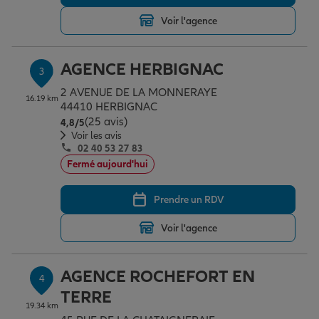
Voir l'agence
Garantie des accidents de la vie
AGENCE HERBIGNAC
3
2 AVENUE DE LA MONNERAYE
Assurance scolaire
16.19 km
44410 HERBIGNAC
(25 avis)
Note de 4.8 sur 5
4,8
/5
Voir les avis
02 40 53 27 83
Protection juridique
Fermé aujourd'hui
Prendre un RDV
Retraite
Voir l'agence
Tous nos devis d'assurance
AGENCE ROCHEFORT EN
4
TERRE
19.34 km