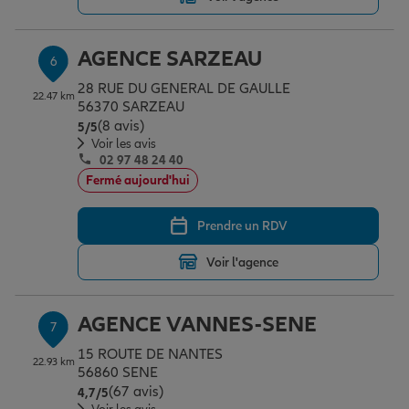
AGENCE SARZEAU
6
28 RUE DU GENERAL DE GAULLE
22.47 km
56370 SARZEAU
(8 avis)
Note de 5 sur 5
5
/5
Voir les avis
02 97 48 24 40
Fermé aujourd'hui
Prendre un RDV
Voir l'agence
AGENCE VANNES-SENE
7
15 ROUTE DE NANTES
22.93 km
56860 SENE
(67 avis)
Note de 4.7 sur 5
4,7
/5