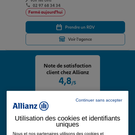
Voir les avis
02 97 68 34 34
Fermé aujourd'hui
Prendre un RDV
Voir l'agence
Note de satisfaction
client chez Allianz
4,8
/5
Note de 4.8 sur 5
Avis Google
Continuer sans accepter
Utilisation des cookies et identifiants
uniques
Nous et nos partenaires utilisons des cookies et