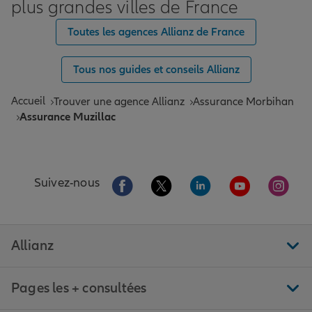
plus grandes villes de France
Toutes les agences Allianz de France
Tous nos guides et conseils Allianz
Accueil
Trouver une agence Allianz
Assurance Morbihan
Assurance Muzillac
Aller sur la page Facebook de Allianz
Aller sur la page Twitter de All
Aller sur la page Linke
Aller sur la pa
Aller 
Suivez-nous
Allianz
Pages les + consultées