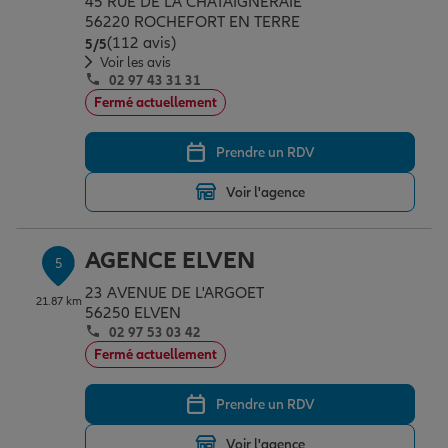
45 RUE DE LA CHATAIGNERAIE
56220 ROCHEFORT EN TERRE
(112 avis)
Note de 5 sur 5
5
/5
Voir les avis
02 97 43 31 31
Fermé actuellement
Prendre un RDV
Voir l'agence
AGENCE ELVEN
5
23 AVENUE DE L'ARGOET
21.87 km
56250 ELVEN
02 97 53 03 42
Fermé actuellement
Prendre un RDV
Voir l'agence