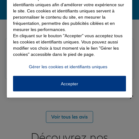
identifiants uniques afin d'améliorer votre expérience sur
le site. Ces cookies et identifiants uniques servent à
personnaliser le contenu du site, en mesurer la
fréquentation, permettre des publicités ciblées et en
Derniers avis de nos agences Allianz
mesurer les performances.
En cliquant sur le bouton "Accepter" vous acceptez tous
les cookies et identifiants uniques. Vous pouvez aussi
Yayaya M.
modifier vos choix à tout moment via le lien "Gérer les
Note de 5 sur 5
cookies" accessible dans le pied de page.
Le 07/08/2026 - Agence NANTERRE
Merci à Madi pour son écoute et ces conseils précieux.
Gérer les cookies et identifiants uniques
Réactif et efficace le service impeccable
Accepter
Voir tous les avis
Découvrez nos