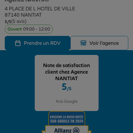
Épargne & retraite
Assurance emprunteur
Prévoyance et dépendance
Protection de la famille
4 PLACE DE L HOTEL DE VILLE
87140 NANTIAT
(5 avis)
Note de 5 sur 5
5
/5
Vos projets
Assurance animal de compagnie
Protection juridique
Plan épargne retraite
Ouvert
09:00 - 12:00
Prendre un RDV
Voir l'agence
Conseil assurance
Assurance vie
Partir en vacances
Note de satisfaction
Outre-mer
Placements financiers
Déménager
client chez Agence
NANTIAT
5
/5
Professionnels
Investissements immobiliers
Changer de voiture
Assurance auto
Note de 5 sur 5
Avis Google
Allianz en France
Transmission
Départ à la retraite
Assurance habitation
Préparer l’avenir
Le Pack Famille