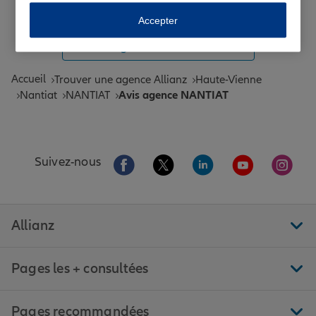
Toutes les agences Allianz de France
Accepter
Tous nos guides et conseils Allianz
Accueil
Trouver une agence Allianz
Haute-Vienne
Nantiat
NANTIAT
Avis agence NANTIAT
Aller sur la page Facebook de Allianz
Aller sur la page Twitter de All
Aller sur la page Linke
Aller sur la pa
Aller 
Suivez-nous
Allianz
Pages les + consultées
Pages recommandées