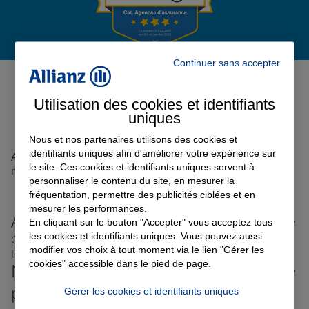
Garantie des accidents de la vie
Continuer sans accepter
Avis de l'agence Agence
NANTIAT
0
Assurance scolaire
Utilisation des cookies et identifiants
Avis sur une période de 6 mois
uniques
Nous et nos partenaires utilisons des cookies et
Protection juridique
identifiants uniques afin d'améliorer votre expérience sur
Aucun avis sur votre agence n'a été retrouvé pour le
le site. Ces cookies et identifiants uniques servent à
moment
personnaliser le contenu du site, en mesurer la
fréquentation, permettre des publicités ciblées et en
Retraite
mesurer les performances.
Allianz proche de chez vous
En cliquant sur le bouton "Accepter" vous acceptez tous
les cookies et identifiants uniques. Vous pouvez aussi
Où que vous soyez en France, nos agences Allianz sont
Tous nos devis d'assurance
modifier vos choix à tout moment via le lien "Gérer les
toujours près de chez vous.
cookies" accessible dans le pied de page.
Nos offres d'assurance dans les
plus grandes villes de France
Gérer les cookies et identifiants uniques