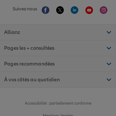
Aller sur la page Facebook de Allianz
Aller sur la page Twitter de All
Aller sur la page Linke
Aller sur la pa
Aller 
Suivez-nous
Allianz
Pages les + consultées
Pages recommandées
À vos côtés au quotidien
Accessibilité : partiellement conforme
Mentions légales