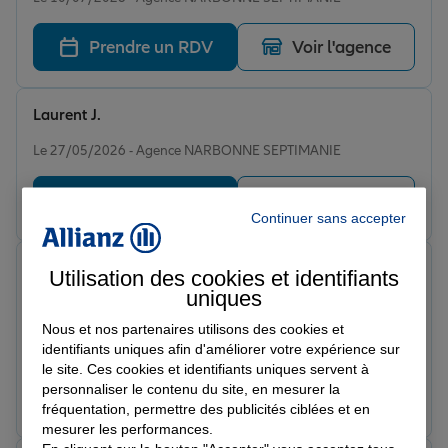
Prendre un RDV
Voir l'agence
Laurent J.
Note de 5 sur 5
Le 27/05/2026 - Agence NARBONNE SEPTIMANIE
Prendre un RDV
Voir l'agence
Continuer sans accepter
Guillaume A.
Utilisation des cookies et identifiants
Note de 5 sur 5
uniques
Le 13/05/2026 - Agence NARBONNE SEPTIMANIE
Très sérieux. Bons conseils et contrats adaptés aussi
Nous et nos partenaires utilisons des cookies et
bien pour les professionnels que pour les particuliers.
identifiants uniques afin d'améliorer votre expérience sur
Bravo
le site. Ces cookies et identifiants uniques servent à
personnaliser le contenu du site, en mesurer la
Prendre un RDV
Voir l'agence
fréquentation, permettre des publicités ciblées et en
mesurer les performances.