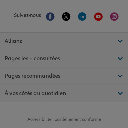
Aller sur la page Facebook de Allianz
Aller sur la page Twitter de All
Aller sur la page Linke
Aller sur la pa
Aller 
Suivez-nous
Allianz
Pages les + consultées
Pages recommandées
À vos côtés au quotidien
Accessibilité : partiellement conforme