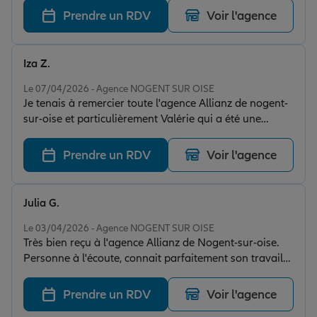
Prendre un RDV
Voir l'agence
Iza Z.
Note de 5 sur 5
Le 07/04/2026 - Agence NOGENT SUR OISE
Je tenais à remercier toute l'agence Allianz de nogent-
sur-oise et particulièrement Valérie qui a été une
conseillère en "OR" pour tous ses conseils, sa
bienveillance, son accueil et sa gentillesse!!! Je
Prendre un RDV
Voir l'agence
recommande sans hésitation et les yeux fermés cette
assurance pour être bien assuré en toute confiance et
toute sérénité !! Merci à vous tous pour tout !!
Julia G.
Note de 5 sur 5
Le 03/04/2026 - Agence NOGENT SUR OISE
Très bien reçu à l'agence Allianz de Nogent-sur-oise.
Personne à l'écoute, connait parfaitement son travail
et renseigne super bien. Merci
Prendre un RDV
Voir l'agence