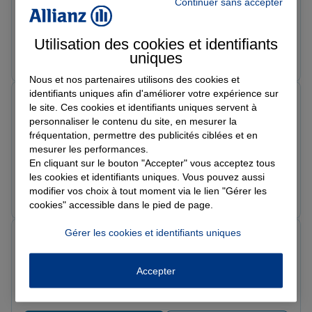
Allianz assurance AGENCE NOGENT SUR OISE , c'est
Continuer sans accepter
des professionnels qui sont toujours là pour
accompagner le client pour toutes les démarches, et
Utilisation des cookies et identifiants
informations . Contrat d'assurance , Qualité /Prix . Je
Prendre un RDV
Voir l'agence
uniques
n'hésiterai pas la prochaine fois.
Nous et nos partenaires utilisons des cookies et
identifiants uniques afin d'améliorer votre expérience sur
Frankie
le site. Ces cookies et identifiants uniques servent à
Note de 5 sur 5
personnaliser le contenu du site, en mesurer la
Le 17/05/2026 - Agence NOGENT SUR OISE
fréquentation, permettre des publicités ciblées et en
Je recommande vivement cette conseillère en
mesurer les performances.
assurance, qui a été d’une grande aide pour la
En cliquant sur le bouton "Accepter" vous acceptez tous
souscription de mon contrat.Très professionnelle,
les cookies et identifiants uniques. Vous pouvez aussi
gentille et à l’écoute, elle a pris le temps de bien
Prendre un RDV
Voir l'agence
modifier vos choix à tout moment via le lien "Gérer les
m’expliquer chaque détail et de répondre à toutes mes
cookies" accessible dans le pied de page.
questions avec patience et clarté. On sent qu’elle
cherche vraiment la meilleure solution pour ses clients,
Gérer les cookies et identifiants uniques
Raphaël F.
sans pression. Son accueil chaleureux met tout de suite
Note de 5 sur 5
en confiance. Merci encore pour votre
Le 05/05/2026 - Agence NOGENT SUR OISE
Accepter
Oui Très professionnel à l’écoute, et répond
accompagnement de qualité !
parfaitement à nos attentes Et personne très aimable
Valérie Dubois