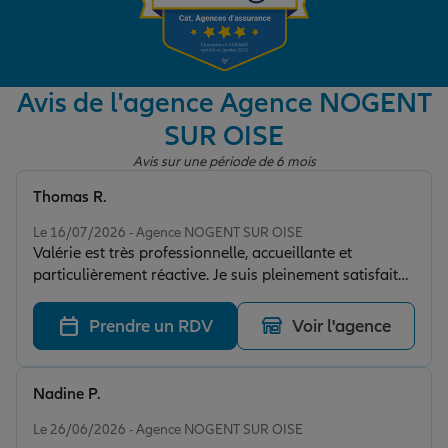
Garantie des accidents de la vie
Avis de l'agence Agence NOGENT
SUR OISE
Assurance scolaire
Avis sur une période de 6 mois
Thomas R.
Protection juridique
Note de 5 sur 5
Le 16/07/2026 - Agence NOGENT SUR OISE
Valérie est très professionnelle, accueillante et
particulièrement réactive. Je suis pleinement satisfait
Retraite
de son accompagnement et de la qualité de son
service.
Prendre un RDV
Voir l'agence
Tous nos devis d'assurance
Nadine P.
Note de 5 sur 5
Le 26/06/2026 - Agence NOGENT SUR OISE