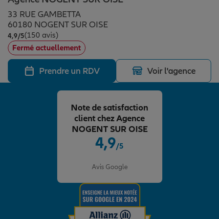
Épargne & retraite
Assurance emprunteur
Prévoyance et dépendance
Protection de la famille
33 RUE GAMBETTA
60180 NOGENT SUR OISE
(150 avis)
Note de 4.9 sur 5
4,9
/5
Vos projets
Assurance animal de compagnie
Protection juridique
Plan épargne retraite
Fermé actuellement
Prendre un RDV
Voir l'agence
Conseil assurance
Assurance vie
Partir en vacances
Note de satisfaction
Outre-mer
Placements financiers
Déménager
client chez Agence
NOGENT SUR OISE
4,9
/5
Professionnels
Investissements immobiliers
Changer de voiture
Assurance auto
Note de 4.9 sur 5
Avis Google
Allianz en France
Transmission
Départ à la retraite
Assurance habitation
Préparer l’avenir
Le Pack Famille