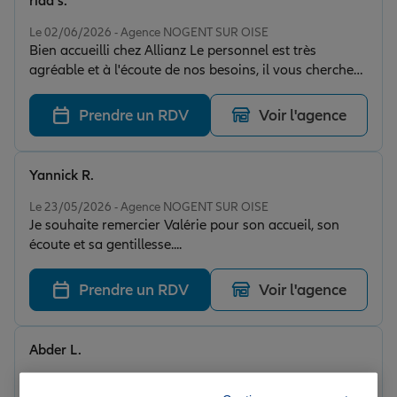
riad s.
Note de 4 sur 5
Le 02/06/2026 - Agence NOGENT SUR OISE
Bien accueilli chez Allianz Le personnel est très
agréable et à l'écoute de nos besoins, il vous cherche
vraiment les meilleures options. Je remercie
particulièrement Valérie de nogent Sur Oise
Prendre un RDV
Voir l'agence
Yannick R.
Note de 5 sur 5
Le 23/05/2026 - Agence NOGENT SUR OISE
Je souhaite remercier Valérie pour son accueil, son
écoute et sa gentillesse....
Prendre un RDV
Voir l'agence
Abder L.
Note de 5 sur 5
Le 18/05/2026 - Agence NOGENT SUR OISE