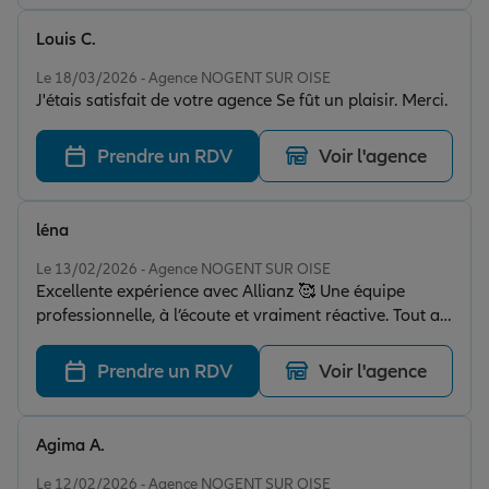
Louis C.
Note de 5 sur 5
Le 18/03/2026 - Agence NOGENT SUR OISE
J'étais satisfait de votre agence Se fût un plaisir. Merci.
Prendre un RDV
Voir l'agence
léna
Note de 5 sur 5
Le 13/02/2026 - Agence NOGENT SUR OISE
Excellente expérience avec Allianz 🥰 Une équipe
professionnelle, à l’écoute et vraiment réactive. Tout a
été clair, simple et efficace du début à la fin Je
recommande sans hésiter
Prendre un RDV
Voir l'agence
Agima A.
Note de 5 sur 5
Le 12/02/2026 - Agence NOGENT SUR OISE