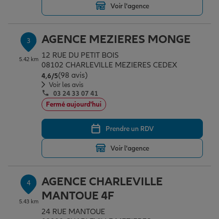
Voir l'agence
Garantie des accidents de la vie
AGENCE MEZIERES MONGE
3
12 RUE DU PETIT BOIS
5.42 km
08102 CHARLEVILLE MEZIERES CEDEX
Assurance scolaire
(98 avis)
Note de 4.6 sur 5
4,6
/5
Voir les avis
03 24 33 07 41
Protection juridique
Fermé aujourd'hui
Prendre un RDV
Retraite
Voir l'agence
Tous nos devis d'assurance
AGENCE CHARLEVILLE
4
MANTOUE 4F
5.43 km
24 RUE MANTOUE