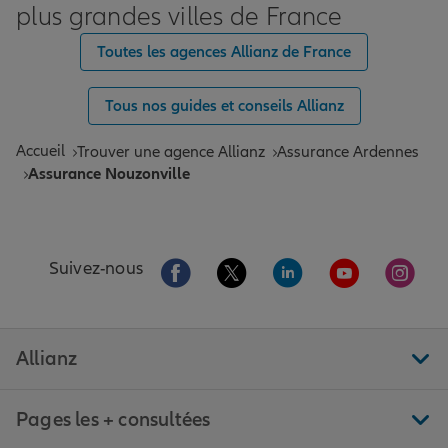
plus grandes villes de France
Toutes les agences Allianz de France
Tous nos guides et conseils Allianz
Accueil
Trouver une agence Allianz
Assurance Ardennes
Assurance Nouzonville
Aller sur la page Facebook de Allianz
Aller sur la page Twitter de All
Aller sur la page Linke
Aller sur la pa
Aller 
Suivez-nous
Allianz
Pages les + consultées