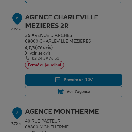
AGENCE CHARLEVILLE
6
MEZIERES 2R
6.27 km
36 AVENUE D ARCHES
08000 CHARLEVILLE MEZIERES
(29 avis)
Note de 4.7 sur 5
4,7
/5
Voir les avis
03 24 59 76 51
Fermé aujourd'hui
Prendre un RDV
Voir l'agence
AGENCE MONTHERME
7
40 RUE PASTEUR
7.78 km
08800 MONTHERME