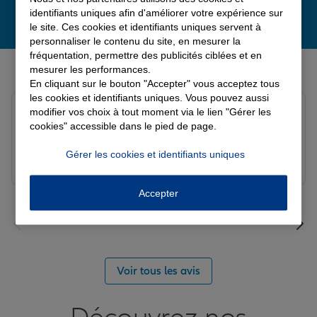
identifiants uniques afin d'améliorer votre expérience sur
le site. Ces cookies et identifiants uniques servent à
personnaliser le contenu du site, en mesurer la
fréquentation, permettre des publicités ciblées et en
Derniers avis de nos agences Allianz
mesurer les performances.
En cliquant sur le bouton "Accepter" vous acceptez tous
les cookies et identifiants uniques. Vous pouvez aussi
Louis M.
modifier vos choix à tout moment via le lien "Gérer les
Note de 5 sur 5
cookies" accessible dans le pied de page.
Le 08/08/2026 - Agence PAVILLY
Bon suivi de mon sinistre, merci
Gérer les cookies et identifiants uniques
Accepter
Voir tous les avis