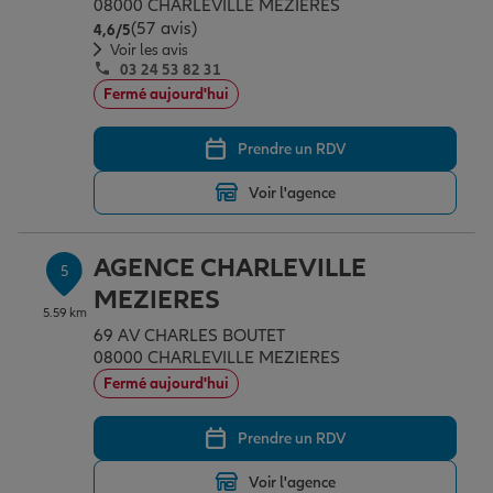
08000 CHARLEVILLE MEZIERES
(57 avis)
Note de 4.6 sur 5
4,6
/5
Voir les avis
03 24 53 82 31
Fermé aujourd'hui
Prendre un RDV
Voir l'agence
AGENCE CHARLEVILLE
5
MEZIERES
5.59 km
69 AV CHARLES BOUTET
08000 CHARLEVILLE MEZIERES
Fermé aujourd'hui
Prendre un RDV
Voir l'agence