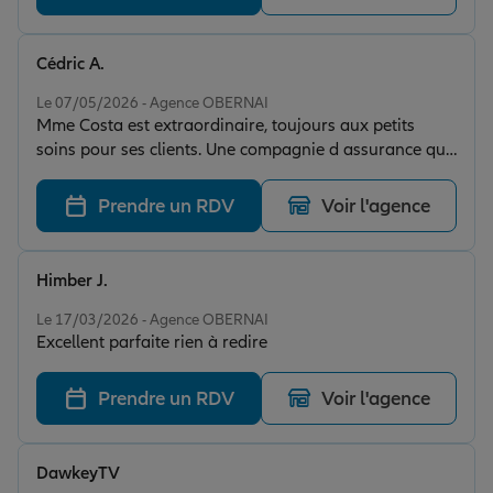
Cédric A.
Note de 5 sur 5
Le 07/05/2026 - Agence OBERNAI
Mme Costa est extraordinaire, toujours aux petits
soins pour ses clients. Une compagnie d assurance que
je ne peux que conseiller. Une compagnie d'assurance
où vous trouverez toujours assistance peu importe le
Prendre un RDV
Voir l'agence
souci. Satisfaction est synonyme de Mme Costa ...
Himber J.
Note de 5 sur 5
Le 17/03/2026 - Agence OBERNAI
Excellent parfaite rien à redire
Prendre un RDV
Voir l'agence
DawkeyTV
Note de 5 sur 5