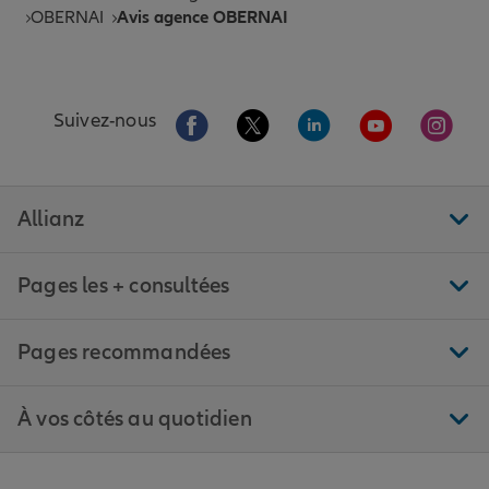
OBERNAI
Avis agence OBERNAI
Aller sur la page Facebook de Allianz
Aller sur la page Twitter de All
Aller sur la page Linke
Aller sur la pa
Aller 
Suivez-nous
Allianz
Pages les + consultées
Pages recommandées
À vos côtés au quotidien