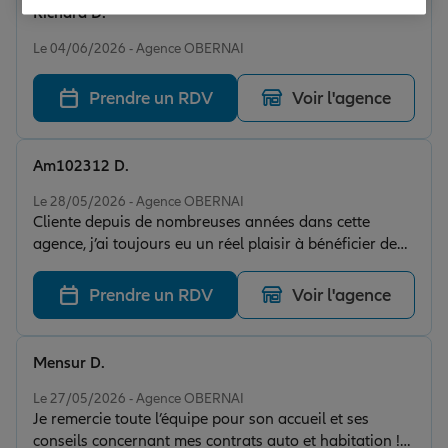
Richard D.
Note de 5 sur 5
Le 04/06/2026 - Agence OBERNAI
Prendre un RDV
Voir l'agence
Am102312 D.
Note de 5 sur 5
Le 28/05/2026 - Agence OBERNAI
Cliente depuis de nombreuses années dans cette
agence, j’ai toujours eu un réel plaisir à bénéficier de
conseils parfaitement adaptés à mes besoins, et c’est
d’ailleurs la raison de ma fidélité. Pour moi, l’efficacité
Prendre un RDV
Voir l'agence
et le professionnalisme sont bien plus importants que
les tarifs, et cette agence répond totalement à ces
attentes. Un immense merci tout particulièrement à
Mensur D.
Sandrine, de l’agence d’Obernai, qui est tout
Note de 5 sur 5
simplement extraordinaire par sa disponibilité, son
Le 27/05/2026 - Agence OBERNAI
Je remercie toute l’équipe pour son accueil et ses
écoute et son professionnalisme, comme on en trouve
conseils concernant mes contrats auto et habitation !
malheureusement de moins en moins aujourd’hui !