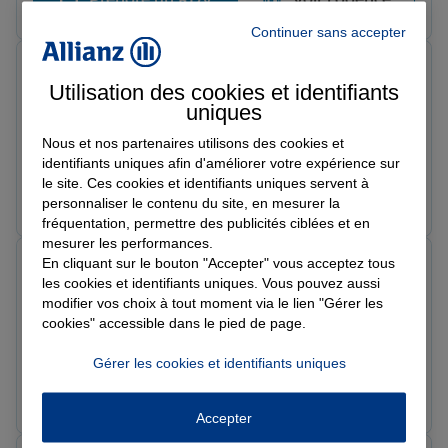
Continuer sans accepter
Loic B.
Note de 5 sur 5
Utilisation des cookies et identifiants
Le 08/06/2026 - Agence OBERNAI
uniques
Les conseillers sont à l écoute et prennent le temps d
Nous et nos partenaires utilisons des cookies et
expliquer, accueil chaleureux, je recommande, je vous
identifiants uniques afin d'améliorer votre expérience sur
conseille cette belle agence
le site. Ces cookies et identifiants uniques servent à
Prendre un RDV
Voir l'agence
personnaliser le contenu du site, en mesurer la
fréquentation, permettre des publicités ciblées et en
mesurer les performances.
En cliquant sur le bouton "Accepter" vous acceptez tous
Hugo G.
les cookies et identifiants uniques. Vous pouvez aussi
Note de 5 sur 5
Le 08/06/2026 - Agence OBERNAI
modifier vos choix à tout moment via le lien "Gérer les
Très bon accueil, et conseils toujours à l’écoute je
cookies" accessible dans le pied de page.
recommande.
Gérer les cookies et identifiants uniques
Prendre un RDV
Voir l'agence
Accepter