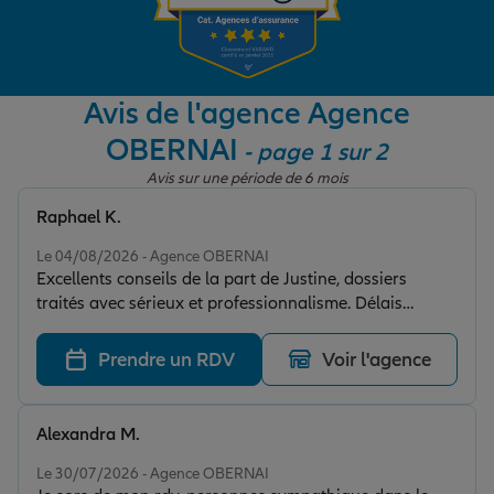
Garantie des accidents de la vie
Avis de l'agence Agence
OBERNAI
- page 1 sur 2
Assurance scolaire
Avis sur une période de 6 mois
Raphael K.
Protection juridique
Note de 5 sur 5
Le 04/08/2026 - Agence OBERNAI
Excellents conseils de la part de Justine, dossiers
traités avec sérieux et professionnalisme. Délais
Retraite
rapides.
Prendre un RDV
Voir l'agence
Tous nos devis d'assurance
Alexandra M.
Note de 5 sur 5
Le 30/07/2026 - Agence OBERNAI