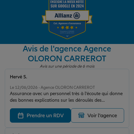
Garantie des accidents de la vie
Assurance scolaire
Avis de l'agence Agence
OLORON CARREROT
Protection juridique
Avis sur une période de 6 mois
Hervé S.
Note de 5 sur 5
Retraite
Le 12/06/2026 - Agence OLORON CARREROT
Assurance avec un personnel très à l'écoute qui donne
des bonnes explications sur les déroulés des
Tous nos devis d'assurance
différentes opérations je suis en attente du résultat de
l'expert.
Prendre un RDV
Voir l'agence