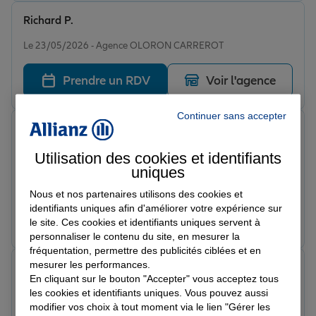
Richard P.
Note de 5 sur 5
Le 23/05/2026 - Agence OLORON CARREROT
Prendre un RDV
Voir l'agence
Continuer sans accepter
Tristan M.
Note de 5 sur 5
Le 22/05/2026 - Agence OLORON CARREROT
Utilisation des cookies et identifiants
Satisfait de mon assureur , agence reactive aux
uniques
besoins de ses clients.
Nous et nos partenaires utilisons des cookies et
identifiants uniques afin d'améliorer votre expérience sur
Prendre un RDV
Voir l'agence
le site. Ces cookies et identifiants uniques servent à
personnaliser le contenu du site, en mesurer la
fréquentation, permettre des publicités ciblées et en
mesurer les performances.
lionel d.
En cliquant sur le bouton "Accepter" vous acceptez tous
Note de 5 sur 5
Le 21/05/2026 - Agence OLORON CARREROT
les cookies et identifiants uniques. Vous pouvez aussi
modifier vos choix à tout moment via le lien "Gérer les