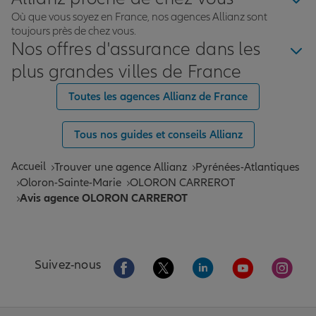
Où que vous soyez en France, nos agences Allianz sont
toujours près de chez vous.
Nos offres d'assurance dans les
plus grandes villes de France
Toutes les agences Allianz de France
Tous nos guides et conseils Allianz
Accueil
Trouver une agence Allianz
Pyrénées-Atlantiques
Oloron-Sainte-Marie
OLORON CARREROT
Avis agence OLORON CARREROT
Aller sur la page Facebook de Allianz
Aller sur la page Twitter de All
Aller sur la page Linke
Aller sur la pa
Aller 
Suivez-nous