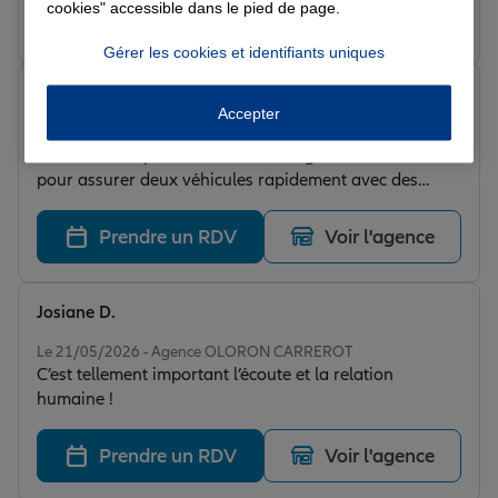
cookies" accessible dans le pied de page.
Prendre un RDV
Voir l'agence
Gérer les cookies et identifiants uniques
DD D.
Accepter
Note de 5 sur 5
Le 21/05/2026 - Agence OLORON CARREROT
Très bonne expérience avec cette agence. Réactive
pour assurer deux véhicules rapidement avec des
tarifs et formules avantageuses ! Je recommande !
Prendre un RDV
Voir l'agence
Josiane D.
Note de 5 sur 5
Le 21/05/2026 - Agence OLORON CARREROT
C’est tellement important l’écoute et la relation
humaine !
Prendre un RDV
Voir l'agence