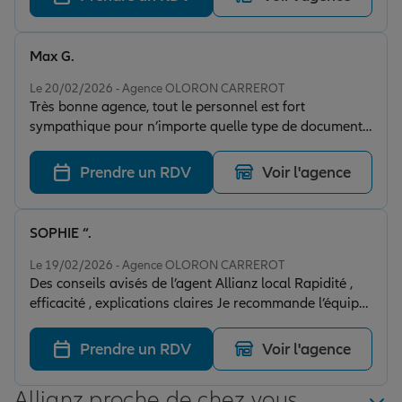
Max G.
Note de 5 sur 5
Le 20/02/2026 - Agence OLORON CARREROT
Très bonne agence, tout le personnel est fort
sympathique pour n’importe quelle type de documents.
À recommander sans hésitation, Que ce soit, Monsieur
BIGUE pour les contrats spéciaux ou Madame, lors de
Prendre un RDV
Voir l'agence
Sinistre,
SOPHIE “.
Note de 5 sur 5
Le 19/02/2026 - Agence OLORON CARREROT
Des conseils avisés de l’agent Allianz local Rapidité ,
efficacité , explications claires Je recommande l’équipe
de monsieur Bigue ainsi que MR Bigue très pro à
oloron merci Du coup , j’ai contracté l’assurance chez
Prendre un RDV
Voir l'agence
eux directement Je les recommande sans aucune
hésitation ! Merci pour tout !
Allianz proche de chez vous