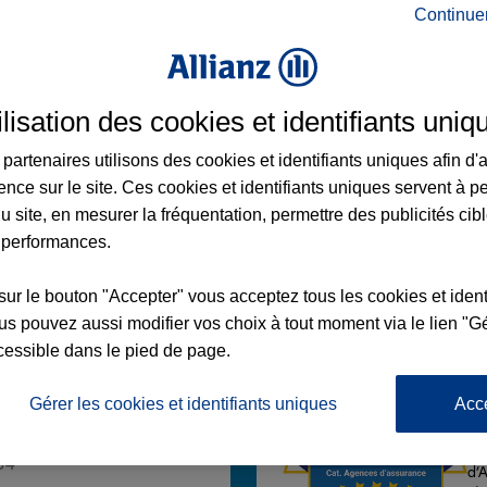
Continue
ilisation des cookies et identifiants uniq
SON
partenaires utilisons des cookies et identifiants uniques afin d'
 PLANE
ence sur le site. Ces cookies et identifiants uniques servent à p
u site, en mesurer la fréquentation, permettre des publicités cib
 performances.
sur le bouton "Accepter" vous acceptez tous les cookies et ident
Voir l'agence
s pouvez aussi modifier vos choix à tout moment via le lien "Gé
cessible dans le pied de page.
Gérer les cookies et identifiants uniques
Acc
L'
Po
z Agence ORAISON
la
34
d’