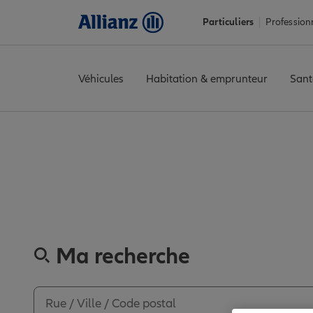
Particuliers
Profession
Véhicules
Habitation & emprunteur
Sant
Accueil
Trouver une agence Allianz
Alpes-de-Haute-Provence
Découvrez
Ma recherche