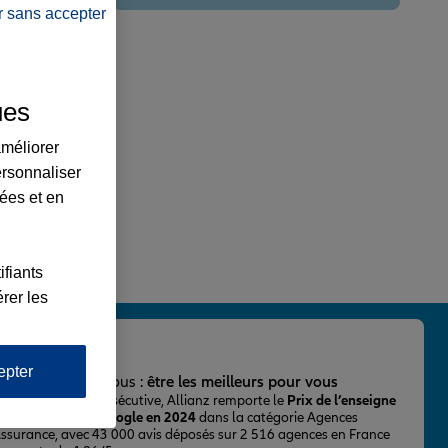
r sans accepter
ues
améliorer
ersonnaliser
lées et en
ifiants
rer les
epter
important pour nous :
être les meilleurs pour vous
ur la 2ème fois consécutive, Allianz remporte le
Prix de l’enseigne
 mieux notée sur Google en 2024
dans la catégorie Agences
Assurance, avec 43 000 avis déposés sur 2 516 agences en France