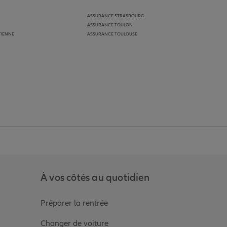
ASSURANCE STRASBOURG
ASSURANCE TOULON
TIENNE
ASSURANCE TOULOUSE
anz
in de Allianz
ge Youtube de Allianz
ur la page Instagram de Allianz
À vos côtés au quotidien
Préparer la rentrée
Changer de voiture