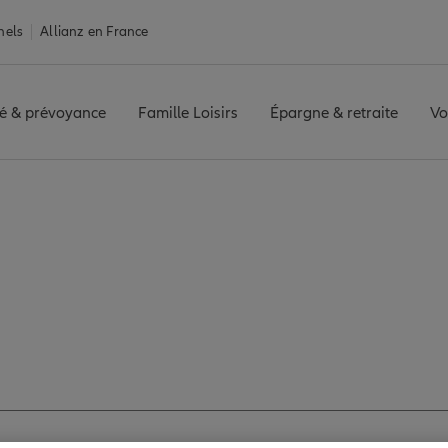
nels
Allianz en France
é & prévoyance
Famille Loisirs
Épargne & retraite
Vo
Oraison
ORAISON
Avis agence ORAISON
 les avis de l'agen