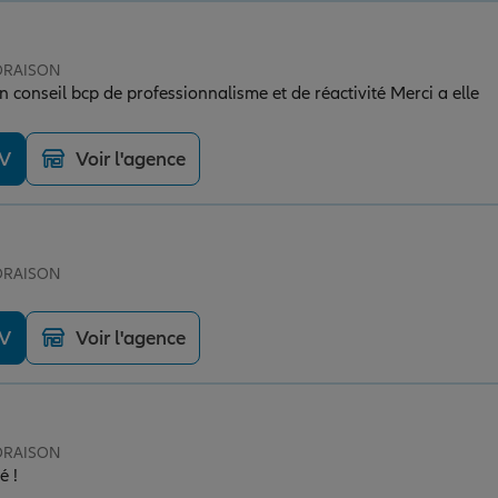
 ORAISON
n conseil bcp de professionnalisme et de réactivité Merci a elle
DV
Voir l'agence
 ORAISON
DV
Voir l'agence
 ORAISON
ité !