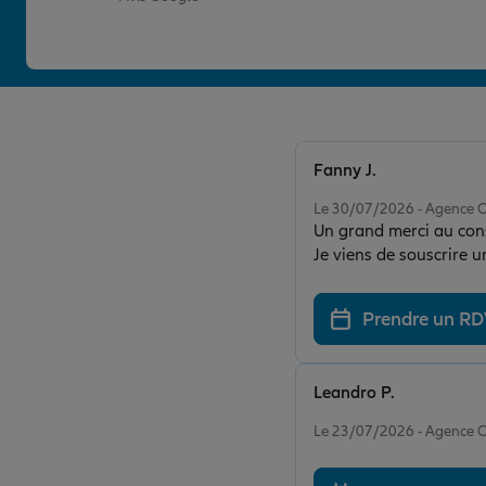
Fanny J.
Note de 5 sur 5
Le 30/07/2026 - Agence
Un grand merci au conse
Je viens de souscrire u
avoir comparé plusieurs
avec des garanties comp
Prendre un R
pression, ce qui est t
recherchent une assura
l'équipe !
Leandro P.
Note de 5 sur 5
Le 23/07/2026 - Agence