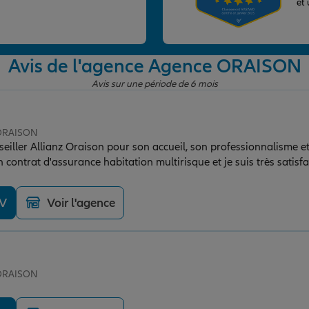
et
Avis de l'agence Agence ORAISON
Avis sur une période de 6 mois
 ORAISON
iller Allianz Oraison pour son accueil, son professionnalisme et
n contrat d'assurance habitation multirisque et je suis très satisf
 agences et plusieurs offres, Allianz m'a proposé un excellent ra
lètes à un tarif très compétitif. Tout m'a été expliqué de manièr
DV
Voir l'agence
rès appréciable. Je recommande cette agence les yeux fermés à tou
nce sérieuse, un accompagnement de qualité et des prix attractif
 ORAISON