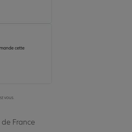
mmande cette
ez vous.
s de France