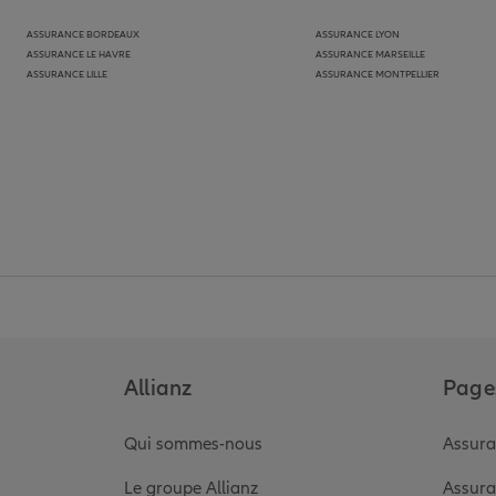
ASSURANCE BORDEAUX
ASSURANCE LYON
ASSURANCE LE HAVRE
ASSURANCE MARSEILLE
ASSURANCE LILLE
ASSURANCE MONTPELLIER
Allianz
Pages
Qui sommes-nous
Assura
Le groupe Allianz
Assura