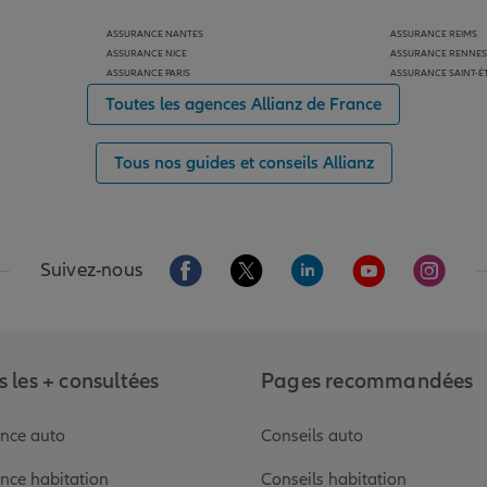
ASSURANCE NANTES
ASSURANCE REIMS
ASSURANCE NICE
ASSURANCE RENNES
ASSURANCE PARIS
ASSURANCE SAINT-É
Toutes les agences Allianz de France
Tous nos guides et conseils Allianz
Aller sur la page Facebook de Allianz
Aller sur la page Twitter de Alli
Aller sur la page Linked
Aller sur la pa
Aller s
Suivez-nous
 les + consultées
Pages recommandées
nce auto
Conseils auto
nce habitation
Conseils habitation