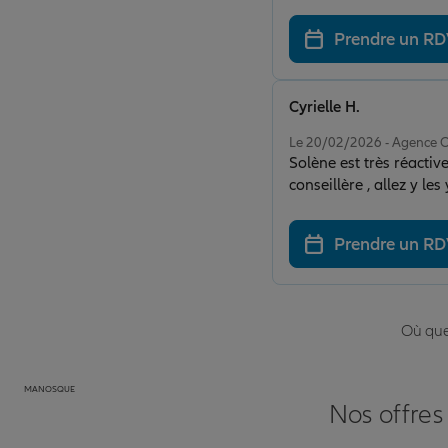
Prendre un R
Cyrielle H.
Note de 5 sur 5
Le 20/02/2026 - Agence
Solène est très réacti
conseillère , allez y le
Prendre un R
Où que 
MANOSQUE
Nos offres