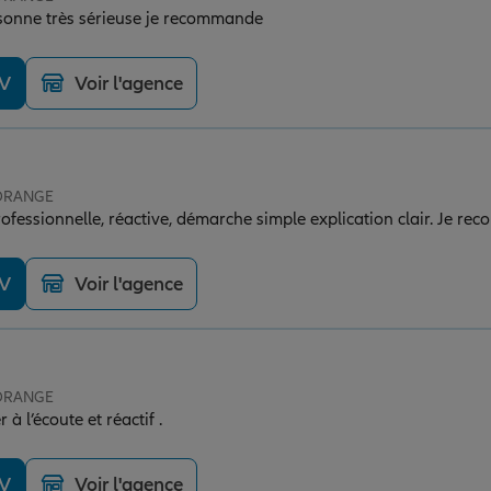
Très bonne accueil personne très sérieuse je recommande
DV
Voir l'agence
 ORANGE
professionnelle, réactive, démarche simple explication clair. Je 
DV
Voir l'agence
 ORANGE
 à l’écoute et réactif .
DV
Voir l'agence