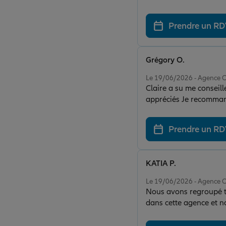
beaucoup pour votre professionnalisme ! Je recommande viv
son sérieux et sa très
Prendre un R
Grégory O.
Note de 5 sur 5
Le 19/06/2026 - Agence
Claire a su me conseil
appréciés Je recommand
Prendre un R
KATIA P.
Note de 5 sur 5
Le 19/06/2026 - Agence
Nous avons regroupé tou
dans cette agence et no
de très bon conseil. 
attentes. Un grand mer