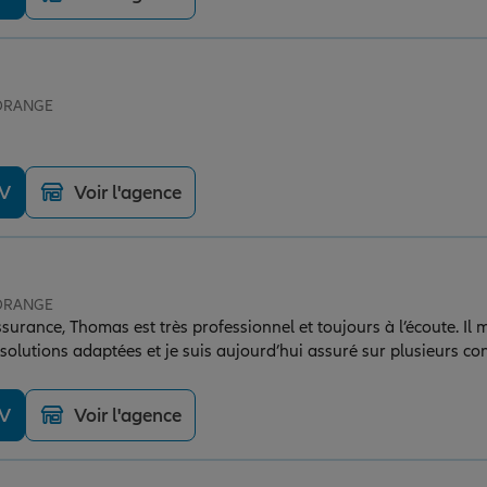
 ORANGE
DV
Voir l'agence
 ORANGE
ssurance, Thomas est très professionnel et toujours à l’écoute. Il 
lutions adaptées et je suis aujourd’hui assuré sur plusieurs cont
 très bon conseil, je recommande sans hésiter!
DV
Voir l'agence