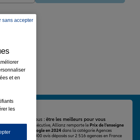
r sans accepter
ues
améliorer
ersonnaliser
lées et en
ifiants
rer les
important pour nous :
être les meilleurs pour vous
ur la 2ème fois consécutive, Allianz remporte le
Prix de l’enseigne
 mieux notée sur Google en 2024
dans la catégorie Agences
epter
Assurance, avec 43 000 avis déposés sur 2 516 agences en France