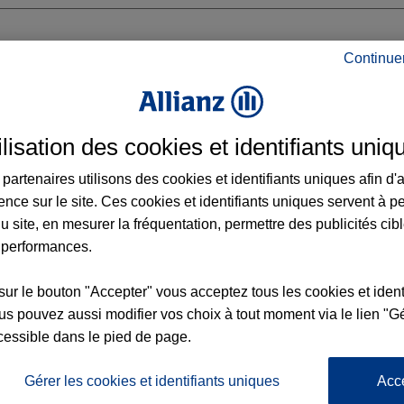
Continue
GE
ilisation des cookies et identifiants uniq
RDUN
partenaires utilisons des cookies et identifiants uniques afin d'
ence sur le site. Ces cookies et identifiants uniques servent à p
 13:30 - 17:00
u site, en mesurer la fréquentation, permettre des publicités cib
 performances.
Voir l'agence
sur le bouton "Accepter" vous acceptez tous les cookies et ident
s pouvez aussi modifier vos choix à tout moment via le lien "Gé
cessible dans le pied de page.
L'
Po
z Agence ORANGE
la
Gérer les cookies et identifiants uniques
Acc
95
d’