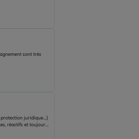
pagnement sont très
 protection juridique…)
s, réactifs et toujours
rfaitement à nos