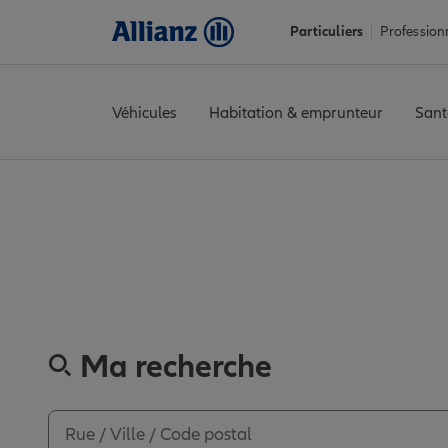
Particuliers
Profession
Véhicules
Habitation & emprunteur
Sant
Accueil
Trouver une agence Allianz
Vaucluse
Orange
ORANG
Découvre
Ma recherche