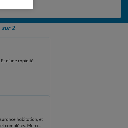
 une note de 4,86/5.
 sur 2
 Et d’une rapidité
ssurance habitation, et
mplètes. Merci