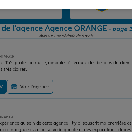
et
s de l'agence Agence ORANGE
- page 1
Avis sur une période de 6 mois
 ORANGE
e. Très professionnelle, aimable , à l'écoute des besoins du client.
 très claires.
DV
Voir l'agence
 ORANGE
expérience au sein de cette agence ! J’y ai souscrit ma première a
mpagnée avec un suivi de qualité et des explications claires et co