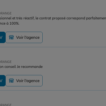
 ORANGE
ionnel et très réactif, le contrat proposé correspond parfaitemen
nce à 100%.
DV
Voir l'agence
 ORANGE
Très bon accueil Très bon conseil Je recommande
DV
Voir l'agence
 ORANGE