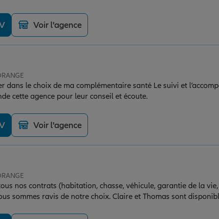
ement cette agence pour son accueil chaleureux,
 bonne ambiance 😉
DV
Voir l'agence
 ORANGE
ler dans le choix de ma complémentaire santé Le suivi et l’accom
e cette agence pour leur conseil et écoute.
DV
Voir l'agence
 ORANGE
s nos contrats (habitation, chasse, véhicule, garantie de la vie,
us sommes ravis de notre choix. Claire et Thomas sont disponible
Leur professionnalisme et leur accompagnement correspondent pa
ci, nous recommandons cette agence les yeux fermés !