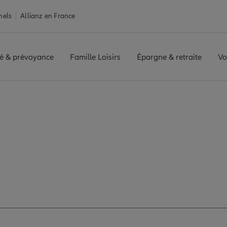
nels
Allianz en France
é & prévoyance
Famille Loisirs
Épargne & retraite
Vo
E
Avis agence ORANGE
z les avis de l'agen