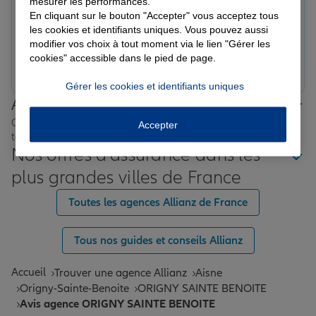
mesurer les performances.
Note de 5 sur 5
Le 05/03/2026 - Agence ORIGNY SAINTE BENOITE
En cliquant sur le bouton "Accepter" vous acceptez tous
Bien accueillie et bons services
les cookies et identifiants uniques. Vous pouvez aussi
modifier vos choix à tout moment via le lien "Gérer les
cookies" accessible dans le pied de page.
Prendre un RDV
Voir l'agence
Gérer les cookies et identifiants uniques
Allianz proche de chez vous
Où que vous soyez en France, nos agences Allianz sont
Accepter
toujours près de chez vous.
Nos offres d'assurance dans les
plus grandes villes de France
Toutes les agences Allianz de France
Tous nos guides et conseils Allianz
Accueil
Trouver une agence Allianz
Aisne
Origny-Sainte-Benoite
ORIGNY SAINTE BENOITE
Avis agence ORIGNY SAINTE BENOITE