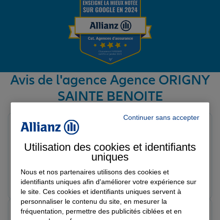
Garantie des accidents de la vie
Assurance scolaire
Avis de l'agence Agence ORIGNY
SAINTE BENOITE
Protection juridique
Avis sur une période de 6 mois
Continuer sans accepter
Catherine T.
Note de 5 sur 5
Retraite
Le 25/05/2026 - Agence ORIGNY SAINTE BENOITE
Utilisation des cookies et identifiants
Professionnels à l'écoute, de bons conseils et réactifs.
uniques
Nous et nos partenaires utilisons des cookies et
Tous nos devis d'assurance
Prendre un RDV
Voir l'agence
identifiants uniques afin d'améliorer votre expérience sur
le site. Ces cookies et identifiants uniques servent à
personnaliser le contenu du site, en mesurer la
fréquentation, permettre des publicités ciblées et en
Elisabeth H.