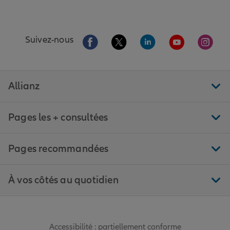
Aller sur la page Facebook de Allianz
Aller sur la page Twitter de All
Aller sur la page Linke
Aller sur la pa
Aller 
Suivez-nous
Allianz
Pages les + consultées
Pages recommandées
À vos côtés au quotidien
Accessibilité : partiellement conforme