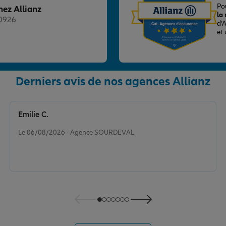
Po
hez Allianz
la
20926
d’
et
Derniers avis de nos agences Allianz
Emilie C.
nce
Note de 5 sur 5
Le 06/08/2026 - Agence SOURDEVAL