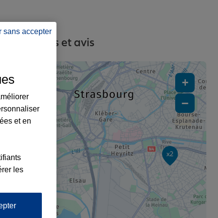
r sans accepter
s, contacts et avis
ues
+
améliorer
−
4
ersonnaliser
lées et en
x2
ifiants
rer les
epter