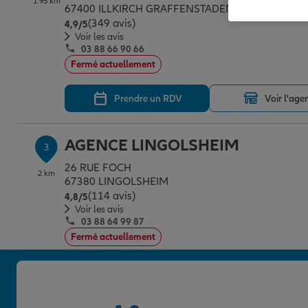
1.95 km
67400 ILLKIRCH GRAFFENSTADEN
(349 avis)
Note de 4.9 sur 5
4,9
/5
Voir les avis
03 88 66 90 66
Fermé actuellement
Prendre un RDV
Voir l'age
AGENCE LINGOLSHEIM
3
26 RUE FOCH
2 km
67380 LINGOLSHEIM
(114 avis)
Note de 4.8 sur 5
4,8
/5
Voir les avis
03 88 64 99 87
Fermé actuellement
Prendre un RDV
Voir l'age