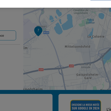
7
nce
nce
L'