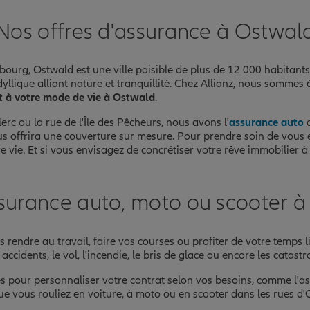
Nos offres d'assurance à Ostwal
nce
urg, Ostwald est une ville paisible de plus de 12 000 habitants
e idyllique alliant nature et tranquillité. Chez Allianz, nous som
et à votre mode de vie à Ostwald
.
c ou la rue de l'Île des Pêcheurs, nous avons l'
assurance auto
q
s offrira une couverture sur mesure. Pour prendre soin de vous
 vie. Et si vous envisagez de concrétiser votre rêve immobilier 
surance auto, moto ou scooter 
 rendre au travail, faire vos courses ou profiter de votre temps l
accidents, le vol, l'incendie, le bris de glace ou encore les catast
pour personnaliser votre contrat selon vos besoins, comme l'as
e vous rouliez en voiture, à moto ou en scooter dans les rues d'O