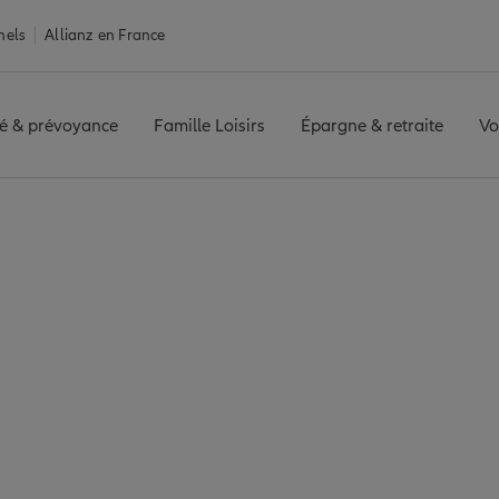
nels
Allianz en France
é & prévoyance
Famille Loisirs
Épargne & retraite
Vo
rance Ostwald
ld : 7 agences Allian
Ostwald