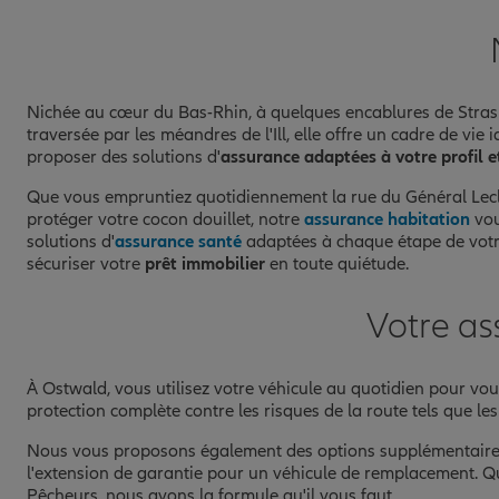
03 88 10 89 50
Fermé actuellement
Prendre un RDV
Voir l'age
Nichée au cœur du Bas-Rhin, à quelques encablures de Strasbo
traversée par les méandres de l'Ill, elle offre un cadre de vi
proposer des solutions d'
assurance adaptées à votre profil 
Que vous empruntiez quotidiennement la rue du Général Lecler
protéger votre cocon douillet, notre
assurance habitation
vou
solutions d'
assurance santé
adaptées à chaque étape de votre
sécuriser votre
prêt immobilier
en toute quiétude.
Votre as
À Ostwald, vous utilisez votre véhicule au quotidien pour vous
protection complète contre les risques de la route tels que les 
Nous vous proposons également des options supplémentaires 
l'extension de garantie pour un véhicule de remplacement. Qu
Pêcheurs, nous avons la formule qu'il vous faut.