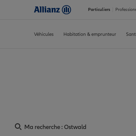
Particuliers
Profession
Véhicules
Habitation & emprunteur
Sant
Accueil
Trouver une agence Allianz
Assurance Bas-Rhin
Assu
Assurance Ostwa
Ma recherche :
Ostwald