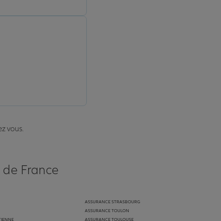
ez vous.
s de France
ASSURANCE STRASBOURG
ASSURANCE TOULON
TIENNE
ASSURANCE TOULOUSE