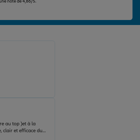
 une note de 4,86/5.
e au top )et à la
, clair et efficace du