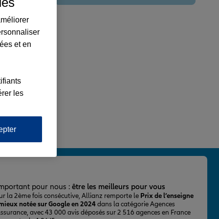
ues
améliorer
ersonnaliser
lées et en
ifiants
rer les
epter
important pour nous :
être les meilleurs pour vous
ur la 2ème fois consécutive, Allianz remporte le
Prix de l’enseigne
 mieux notée sur Google en 2024
dans la catégorie Agences
Assurance, avec 43 000 avis déposés sur 2 516 agences en France