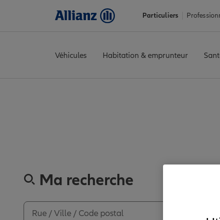
Particuliers
Profession
Véhicules
Habitation & emprunteur
Sant
Accueil
Trouver une agence Allianz
Ain
Oyonnax
OYONNAX
Découvrez
Ma recherche