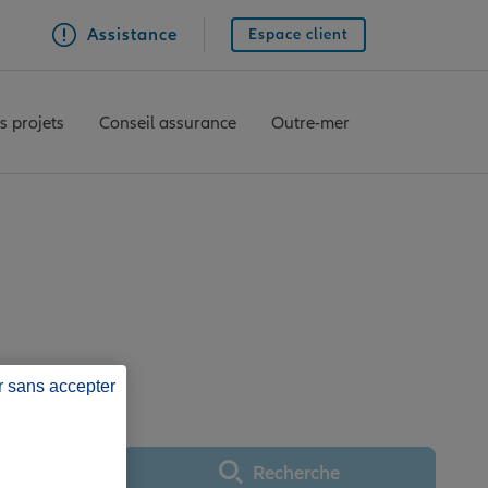
Assistance
Espace client
s projets
Conseil assurance
Outre-mer
ce OYONNAX
r sans accepter
Recherche
Utiliser ma position