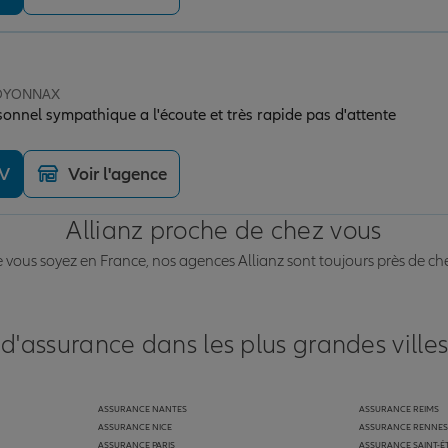
e OYONNAX
sonnel sympathique a l'écoute et très rapide pas d'attente
DV
Voir l'agence
Allianz proche de chez vous
vous soyez en France, nos agences Allianz sont toujours près de ch
 d'assurance dans les plus grandes ville
ASSURANCE NANTES
ASSURANCE REIMS
ASSURANCE NICE
ASSURANCE RENNES
ASSURANCE PARIS
ASSURANCE SAINT-É