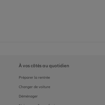
anz
in de Allianz
ge Youtube de Allianz
ur la page Instagram de Allianz
À vos côtés au quotidien
Préparer la rentrée
Changer de voiture
Déménager