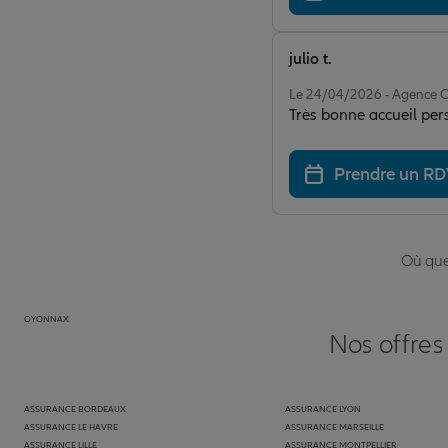
julio t.
Note de 5 sur 5
Le 24/04/2026 - Agenc
Très bonne accueil per
Prendre un R
Où que 
OYONNAX
Nos offres
ASSURANCE BORDEAUX
ASSURANCE LYON
ASSURANCE LE HAVRE
ASSURANCE MARSEILLE
ASSURANCE LILLE
ASSURANCE MONTPELLIER