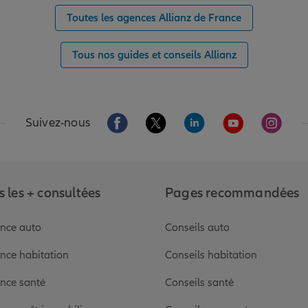
Toutes les agences Allianz de France
Tous nos guides et conseils Allianz
Aller sur la page Facebook de Allianz
Aller sur la page Twitter de Alli
Aller sur la page Linked
Aller sur la pa
Aller s
Suivez-nous
 les + consultées
Pages recommandées
nce auto
Conseils auto
nce habitation
Conseils habitation
nce santé
Conseils santé