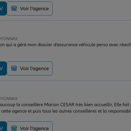
DV
Voir l'agence
e OYONNAX
n qui a géré mon dossier d’assurance véhicule perso avec réacti
DV
Voir l'agence
e OYONNAX
aucoup la conseillère Marion CESAR très bien accueillir, Elle fait 
 cette agence et puis tous les autres conseillères et la responsa
s cinq étoiles😊
DV
Voir l'agence