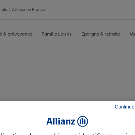
nels
Allianz en France
é & prévoyance
Famille Loisirs
Épargne & retraite
Vo
Avis agence OYONNAX
 les avis de l'agen
Continue