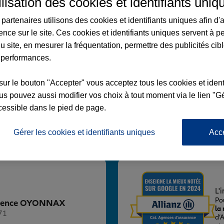
ilisation des cookies et identifiants uniq
partenaires utilisons des cookies et identifiants uniques afin d'
ence sur le site. Ces cookies et identifiants uniques servent à p
u site, en mesurer la fréquentation, permettre des publicités cib
 performances.
NNAX
sur le bouton "Accepter" vous acceptez tous les cookies et ident
s pouvez aussi modifier vos choix à tout moment via le lien "Gé
cessible dans le pied de page.
Gérer les cookies et identifiants uniques
Acc
Voir l'agence
L'
Po
z Agence OYONNAX
la
71
d’