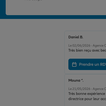
Daniel B.
Note de 5 sur 5
Le 02/06/2026 - Agenc
Très bien reçu avec b
Prendre un R
Mouna “.
Note de 5 sur 5
Le 21/05/2026 - Agenc
Très bonne expérience 
directrice pour leur acc
début à la fin. Je reco