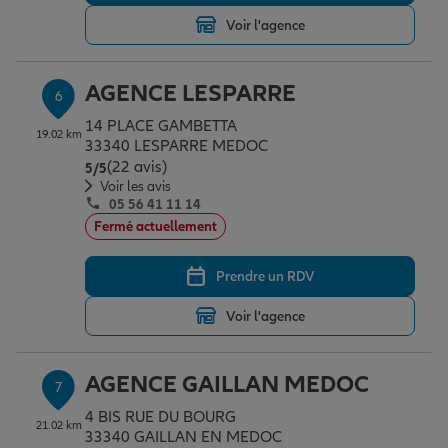
Voir l'agence
AGENCE LESPARRE
6
14 PLACE GAMBETTA
19.02 km
33340 LESPARRE MEDOC
(22 avis)
Note de 5 sur 5
5
/5
Voir les avis
05 56 41 11 14
Fermé actuellement
Prendre un RDV
Voir l'agence
AGENCE GAILLAN MEDOC
7
4 BIS RUE DU BOURG
21.02 km
33340 GAILLAN EN MEDOC