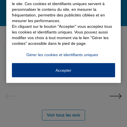
le site. Ces cookies et identifiants uniques servent à
personnaliser le contenu du site, en mesurer la
fréquentation, permettre des publicités ciblées et en
mesurer les performances.
En cliquant sur le bouton "Accepter" vous acceptez tous
Derniers avis de nos agences Allianz
les cookies et identifiants uniques. Vous pouvez aussi
modifier vos choix à tout moment via le lien "Gérer les
cookies" accessible dans le pied de page.
louna p.
Gérer les cookies et identifiants uniques
Note de 5 sur 5
Le 06/08/2026 - Agence SOURDEVAL
Accepter
Voir tous les avis