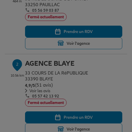
464 m
Épargne & retraite
Assurance emprunteur
Prévoyance et dépendance
Protection de la famille
33250 PAUILLAC
05 56 59 03 87
Fermé actuellement
Vos projets
Assurance animal de compagnie
Protection juridique
Plan épargne retraite
Prendre un RDV
Voir l'agence
Conseil assurance
Assurance vie
Partir en vacances
AGENCE BLAYE
2
Outre-mer
Placements financiers
Déménager
33 COURS DE LA RéPUBLIQUE
10.56 km
33390 BLAYE
(51 avis)
Note de 4.9 sur 5
4,9
/5
Professionnels
Investissements immobiliers
Changer de voiture
Assurance auto
Voir les avis
05 57 42 13 92
Fermé actuellement
Allianz en France
Transmission
Départ à la retraite
Assurance habitation
Prendre un RDV
Voir l'agence
Préparer l’avenir
Le Pack Famille