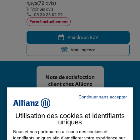
(72 avis)
Note de 4.9 sur 5
4,9
/5
Voir les avis
05 24 23 02 79
Fermé actuellement
Prendre un RDV
Voir l'agence
Note de satisfaction
client chez Allianz
4,8
/5
Continuer sans accepter
Note de 4.8 sur 5
Avis Google
Utilisation des cookies et identifiants
uniques
Nous et nos partenaires utilisons des cookies et
identifiants uniques afin d'améliorer votre expérience sur