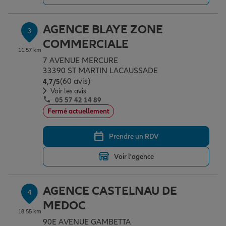
AGENCE BLAYE ZONE
3
Garantie des accidents de la vie
COMMERCIALE
11.57 km
7 AVENUE MERCURE
Assurance scolaire
33390 ST MARTIN LACAUSSADE
(60 avis)
Note de 4.7 sur 5
4,7
/5
Voir les avis
05 57 42 14 89
Protection juridique
Fermé actuellement
Prendre un RDV
Retraite
Voir l'agence
Tous nos devis d'assurance
AGENCE CASTELNAU DE
4
MEDOC
18.55 km
90E AVENUE GAMBETTA