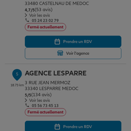
33480 CASTELNAU DE MEDOC
(53 avis)
Note de 4.7 sur 5
4,7
/5
Voir les avis
05 24 23 02 79
Fermé actuellement
Prendre un RDV
Voir l'agence
AGENCE LESPARRE
5
3 RUE JEAN MERMOZ
18.73 km
33340 LESPARRE MEDOC
(134 avis)
Note de 5 sur 5
5
/5
Voir les avis
05 56 73 45 13
Fermé actuellement
Prendre un RDV