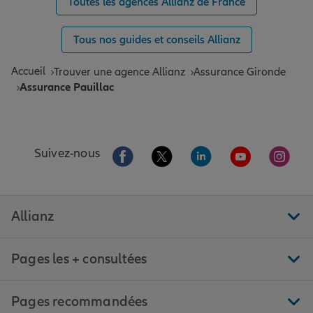
Toutes les agences Allianz de France
Tous nos guides et conseils Allianz
Accueil
Trouver une agence Allianz
Assurance Gironde
Assurance Pauillac
Aller sur la page Facebook de Allianz
Aller sur la page Twitter de All
Aller sur la page Linke
Aller sur la pa
Aller 
Suivez-nous
Allianz
Pages les + consultées
Pages recommandées