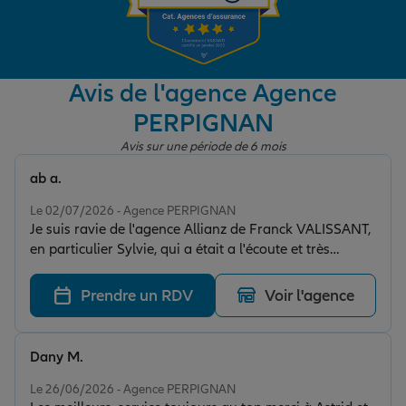
Garantie des accidents de la vie
Avis de l'agence Agence
PERPIGNAN
Assurance scolaire
Avis sur une période de 6 mois
ab a.
Protection juridique
Note de 5 sur 5
Le 02/07/2026 - Agence PERPIGNAN
Je suis ravie de l'agence Allianz de Franck VALISSANT,
en particulier Sylvie, qui a était a l'écoute et très
Retraite
efficace pour mon dossier, je recommande vivement
Prendre un RDV
Voir l'agence
Tous nos devis d'assurance
Dany M.
Note de 5 sur 5
Le 26/06/2026 - Agence PERPIGNAN