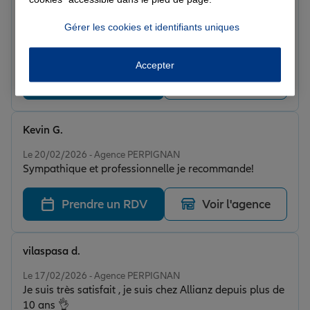
fortement cette agence 🤗.
Marie D.
Note de 5 sur 5
Gérer les cookies et identifiants uniques
Le 20/02/2026 - Agence PERPIGNAN
Accueil et service très professionnel et très anpathique
Accepter
Prendre un RDV
Voir l'agence
Kevin G.
Note de 5 sur 5
Le 20/02/2026 - Agence PERPIGNAN
Sympathique et professionnelle je recommande!
Prendre un RDV
Voir l'agence
vilaspasa d.
Note de 5 sur 5
Le 17/02/2026 - Agence PERPIGNAN
Je suis très satisfait , je suis chez Allianz depuis plus de
10 ans 👌