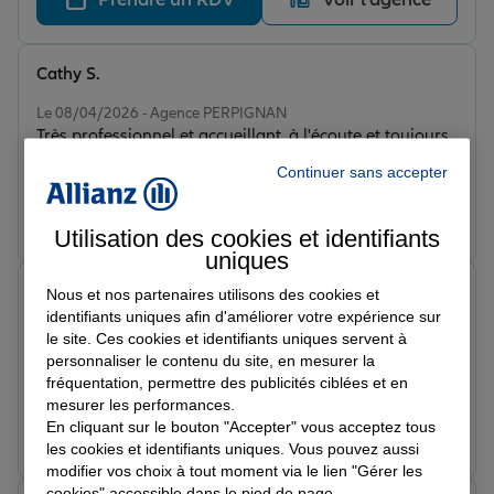
Cathy S.
Note de 5 sur 5
Le 08/04/2026 - Agence PERPIGNAN
Très professionnel et accueillant, à l'écoute et toujours
de bons conseils... Je recommande
Continuer sans accepter
Prendre un RDV
Voir l'agence
Utilisation des cookies et identifiants
uniques
Nathanael C.
Nous et nos partenaires utilisons des cookies et
Note de 5 sur 5
identifiants uniques afin d'améliorer votre expérience sur
Le 01/04/2026 - Agence PERPIGNAN
le site. Ces cookies et identifiants uniques servent à
Client depuis plusieurs années maintenant. Astrid à
personnaliser le contenu du site, en mesurer la
toujours su me conseiller et la meilleure conseillère
fréquentation, permettre des publicités ciblées et en
qu'il puisse exister à mon sens ! Toujours de très bons
mesurer les performances.
conseils et très réactive et toujours un mot gentils.
En cliquant sur le bouton "Accepter" vous acceptez tous
Prendre un RDV
Voir l'agence
les cookies et identifiants uniques. Vous pouvez aussi
Merci à l’agence Franck Valissant pour son
modifier vos choix à tout moment via le lien "Gérer les
professionnalisme et de son équipe 😌. Je recommande
cookies" accessible dans le pied de page.