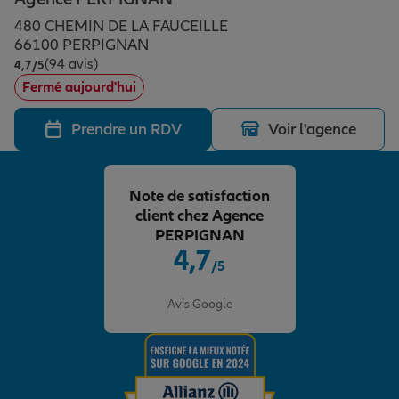
Épargne & retraite
Assurance emprunteur
Prévoyance et dépendance
Protection de la famille
480 CHEMIN DE LA FAUCEILLE
66100 PERPIGNAN
(94 avis)
Note de 4.7 sur 5
4,7
/5
Vos projets
Assurance animal de compagnie
Protection juridique
Plan épargne retraite
Fermé aujourd'hui
Prendre un RDV
Voir l'agence
Conseil assurance
Assurance vie
Partir en vacances
Note de satisfaction
Outre-mer
Placements financiers
Déménager
client chez Agence
PERPIGNAN
4,7
/5
Professionnels
Investissements immobiliers
Changer de voiture
Assurance auto
Note de 4.7 sur 5
Avis Google
Allianz en France
Transmission
Départ à la retraite
Assurance habitation
Préparer l’avenir
Le Pack Famille