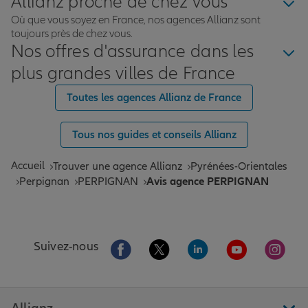
Allianz proche de chez vous
Où que vous soyez en France, nos agences Allianz sont
toujours près de chez vous.
Nos offres d'assurance dans les
plus grandes villes de France
Toutes les agences Allianz de France
Tous nos guides et conseils Allianz
Accueil
Trouver une agence Allianz
Pyrénées-Orientales
Perpignan
PERPIGNAN
Avis agence PERPIGNAN
Aller sur la page Facebook de Allianz
Aller sur la page Twitter de All
Aller sur la page Linke
Aller sur la pa
Aller 
Suivez-nous