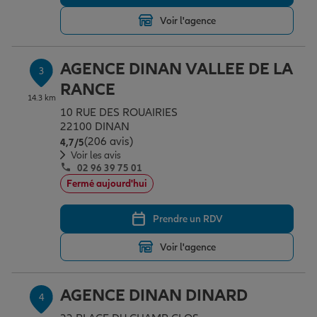
Voir l'agence
Garantie des accidents de la vie
AGENCE DINAN VALLEE DE LA
3
RANCE
Assurance scolaire
14.3 km
10 RUE DES ROUAIRIES
22100 DINAN
(206 avis)
Note de 4.7 sur 5
4,7
/5
Protection juridique
Voir les avis
02 96 39 75 01
Fermé aujourd'hui
Retraite
Prendre un RDV
Voir l'agence
Tous nos devis d'assurance
AGENCE DINAN DINARD
4