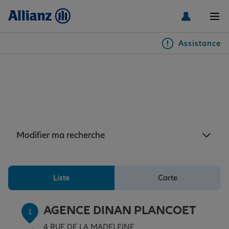
Men
Assistance
Particuliers
Assurance Plancoët : 7
agences Allianz à proximité
Véhicules
de Plancoët
Habitation & emprunteur
Auto
Modifier ma recherche
Santé & prévoyance
2 roues
Habitation
Liste
Carte
Famille Loisirs
Autres véhicules
Équipements habitation
Santé
AGENCE DINAN PLANCOET
1
4 RUE DE LA MADELEINE