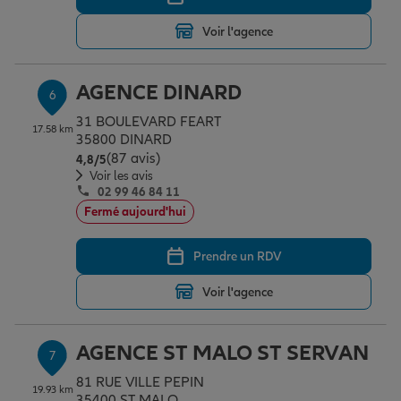
Voir l'agence
AGENCE DINARD
6
31 BOULEVARD FEART
17.58 km
35800 DINARD
(87 avis)
Note de 4.8 sur 5
4,8
/5
Voir les avis
02 99 46 84 11
Fermé aujourd'hui
Prendre un RDV
Voir l'agence
AGENCE ST MALO ST SERVAN
7
81 RUE VILLE PEPIN
19.93 km
35400 ST MALO