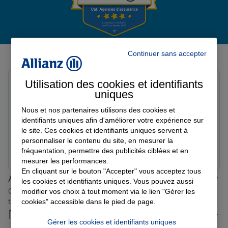
Garantie des accidents de la vie
Avis de l'agence Agence PONS
Continuer sans accepter
Avis sur une période de 6 mois
Assurance scolaire
Utilisation des cookies et identifiants
Audrey H.
uniques
Note de 5 sur 5
Le 31/07/2026 - Agence PONS
Protection juridique
Nous et nos partenaires utilisons des cookies et
Des interlocuteurs très compétents,, mon sinistre a été
identifiants uniques afin d'améliorer votre expérience sur
pris en charge avec beaucoup de sérieux et
le site. Ces cookies et identifiants uniques servent à
d’empathie, merci à vous!
personnaliser le contenu du site, en mesurer la
Retraite
Prendre un RDV
Voir l'agence
fréquentation, permettre des publicités ciblées et en
mesurer les performances.
En cliquant sur le bouton "Accepter" vous acceptez tous
Allianz proche de chez vous
Tous nos devis d'assurance
les cookies et identifiants uniques. Vous pouvez aussi
Où que vous soyez en France, nos agences Allianz sont
modifier vos choix à tout moment via le lien "Gérer les
toujours près de chez vous.
cookies" accessible dans le pied de page.
Nos offres d'assurance dans les
Gérer les cookies et identifiants uniques