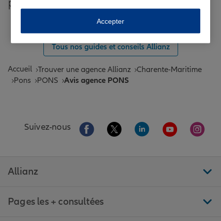
plus grandes villes de France
Toutes les agences Allianz de France
Accepter
Tous nos guides et conseils Allianz
Accueil
Trouver une agence Allianz
Charente-Maritime
Pons
PONS
Avis agence PONS
Aller sur la page Facebook de Allianz
Aller sur la page Twitter de All
Aller sur la page Linke
Aller sur la pa
Aller 
Suivez-nous
Allianz
Pages les + consultées