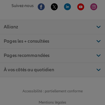
Aller sur la page Facebook de Allianz
Aller sur la page Twitter de All
Aller sur la page Linke
Aller sur la pa
Aller 
Suivez-nous
Allianz
Pages les + consultées
Pages recommandées
À vos côtés au quotidien
Accessibilité : partiellement conforme
Mentions légales