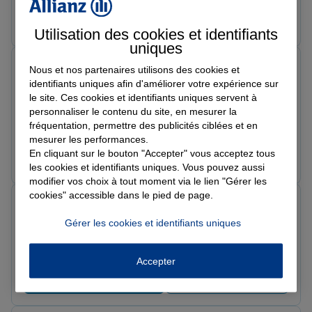
Prendre un RDV
Voir l'agence
Utilisation des cookies et identifiants
uniques
Pierre-Francois R.
Nous et nos partenaires utilisons des cookies et
Note de 5 sur 5
identifiants uniques afin d'améliorer votre expérience sur
Le 07/04/2026 - Agence MAICHE PONT DE ROIDE
le site. Ces cookies et identifiants uniques servent à
Parfait pour assurer une Porsche Boxster. Possibilité
personnaliser le contenu du site, en mesurer la
d'avoir une assurance si on fait un tour sur circuit de
fréquentation, permettre des publicités ciblées et en
temps en temps . Service efficace si on des questions
mesurer les performances.
ou un soucis
En cliquant sur le bouton "Accepter" vous acceptez tous
Prendre un RDV
Voir l'agence
les cookies et identifiants uniques. Vous pouvez aussi
modifier vos choix à tout moment via le lien "Gérer les
cookies" accessible dans le pied de page.
Jonathan J.
Note de 5 sur 5
Gérer les cookies et identifiants uniques
Le 28/03/2026 - Agence MAICHE PONT DE ROIDE
Parfait tres bon accueil
Accepter
Prendre un RDV
Voir l'agence