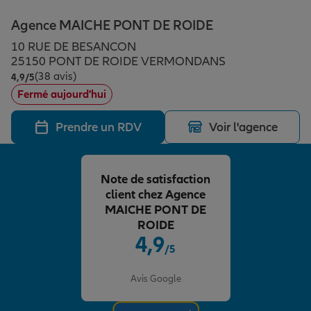
Épargne & retraite
Assurance emprunteur
Prévoyance et dépendance
Protection de la famille
Agence MAICHE PONT DE ROIDE
10 RUE DE BESANCON
Vos projets
Assurance animal de compagnie
Protection juridique
Plan épargne retraite
25150 PONT DE ROIDE VERMONDANS
(38 avis)
Note de 4.9 sur 5
4,9
/5
Fermé aujourd'hui
Conseil assurance
Assurance vie
Partir en vacances
Prendre un RDV
Voir l'agence
Outre-mer
Placements financiers
Déménager
Note de satisfaction
client chez Agence
Professionnels
Investissements immobiliers
Changer de voiture
Assurance auto
MAICHE PONT DE
ROIDE
4,9
/5
Allianz en France
Transmission
Départ à la retraite
Assurance habitation
Note de 4.9 sur 5
Avis Google
Préparer l’avenir
Le Pack Famille