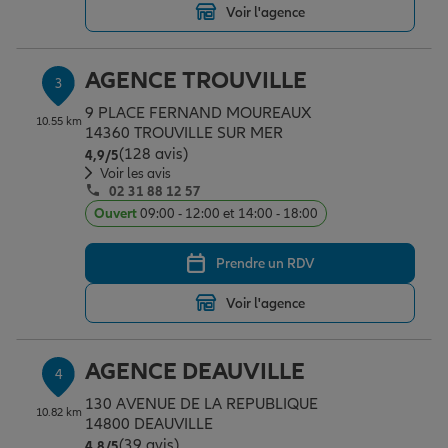
Voir l'agence
Garantie des accidents de la vie
AGENCE TROUVILLE
3
9 PLACE FERNAND MOUREAUX
10.55 km
14360 TROUVILLE SUR MER
Assurance scolaire
(128 avis)
Note de 4.9 sur 5
4,9
/5
Voir les avis
02 31 88 12 57
Protection juridique
Ouvert
09:00 - 12:00 et 14:00 - 18:00
Prendre un RDV
Retraite
Voir l'agence
Tous nos devis d'assurance
AGENCE DEAUVILLE
4
130 AVENUE DE LA REPUBLIQUE
10.82 km
14800 DEAUVILLE
(39 avis)
Note de 4.8 sur 5
4,8
/5