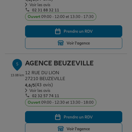
Voir les avis
02 31 88 32 11
Ouvert
09:00 - 12:00 et 13:30 - 17:30
Prendre un RDV
Voir l'agence
AGENCE BEUZEVILLE
5
12 RUE DU LION
13.08 km
27210 BEUZEVILLE
(43 avis)
Note de 4.6 sur 5
4,6
/5
Voir les avis
02 32 57 74 11
Ouvert
09:00 - 12:30 et 13:30 - 18:00
Prendre un RDV
Voir l'agence