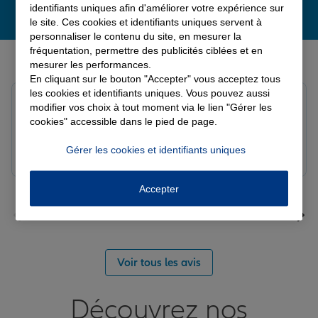
identifiants uniques afin d'améliorer votre expérience sur
le site. Ces cookies et identifiants uniques servent à
personnaliser le contenu du site, en mesurer la
fréquentation, permettre des publicités ciblées et en
Derniers avis de nos agences Allianz
mesurer les performances.
En cliquant sur le bouton "Accepter" vous acceptez tous
les cookies et identifiants uniques. Vous pouvez aussi
Yori A.
modifier vos choix à tout moment via le lien "Gérer les
Note de 5 sur 5
cookies" accessible dans le pied de page.
Le 05/08/2026 - Agence FORT DE FRANCE
Gérer les cookies et identifiants uniques
Accepter
Voir tous les avis
Découvrez nos