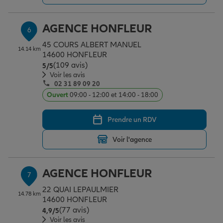
AGENCE HONFLEUR
6
45 COURS ALBERT MANUEL
14.14 km
14600 HONFLEUR
(109 avis)
Note de 5 sur 5
5
/5
Voir les avis
02 31 89 09 20
Ouvert
09:00 - 12:00 et 14:00 - 18:00
Prendre un RDV
Voir l'agence
AGENCE HONFLEUR
7
22 QUAI LEPAULMIER
14.78 km
14600 HONFLEUR
(77 avis)
Note de 4.9 sur 5
4,9
/5
Voir les avis