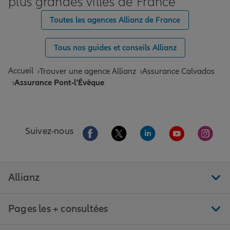
plus grandes villes de France
Toutes les agences Allianz de France
Tous nos guides et conseils Allianz
Accueil
Trouver une agence Allianz
Assurance Calvados
Assurance Pont-l'Évêque
Aller sur la page Facebook de Allianz
Aller sur la page Twitter de All
Aller sur la page Linke
Aller sur la pa
Aller 
Suivez-nous
Allianz
Pages les + consultées