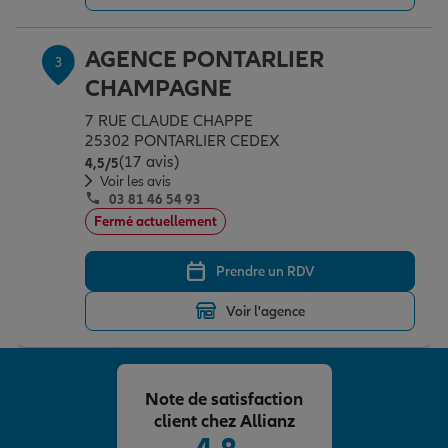
AGENCE PONTARLIER
3
Garantie des accidents de la vie
CHAMPAGNE
7 RUE CLAUDE CHAPPE
Assurance scolaire
25302 PONTARLIER CEDEX
(17 avis)
Note de 4.5 sur 5
4,5
/5
Voir les avis
03 81 46 54 93
Protection juridique
Fermé actuellement
Prendre un RDV
Retraite
Voir l'agence
Tous nos devis d'assurance
Note de satisfaction
client chez Allianz