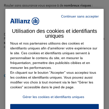
Rouler sans assurance vous expose à de
nombreux risques
:
Accident responsable non couvert
Continuer sans accepter
Amende et retrait de points
Impossibilité d'être indemnisé en cas de dommages
Frais de réparation entièrement à votre charge
Utilisation des cookies et identifiants
Découvrez tous nos
conseils auto
pour conduire en toute sérénité à
uniques
Pontarlier et ses environs. Nous vous accompagnons avec des
offres
sur-mesure
, que vous soyez jeune conducteur, senior ou encore
Nous et nos partenaires utilisons des cookies et
conducteur malussé :
identifiants uniques afin d'améliorer votre expérience sur
le site. Ces cookies et identifiants uniques servent à
Assurance auto pour petit rouleur
personnaliser le contenu du site, en mesurer la
Assurance malussé/résilié
fréquentation, permettre des publicités ciblées et en
Assurance véhicule électrique ou hybride
mesurer les performances.
Assurance voiture semi-autonome
En cliquant sur le bouton "Accepter" vous acceptez tous
Obtenir un tarif pour votre assurance auto à Pontarlier
les cookies et identifiants uniques. Vous pouvez aussi
modifier vos choix à tout moment via le lien "Gérer les
Comment choisir l'assurance
cookies" accessible dans le pied de page.
habitation à Pontarlier
Gérer les cookies et identifiants uniques
adaptée à vos besoins ?