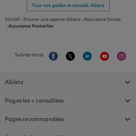
Tous nos guides et conseils Allianz
Accueil
Trouver une agence Allianz
Assurance Doubs
Assurance Pontarlier
Aller sur la page Facebook de Allianz
Aller sur la page Twitter de All
Aller sur la page Linke
Aller sur la pa
Aller 
Suivez-nous
Allianz
Pages les + consultées
Pages recommandées