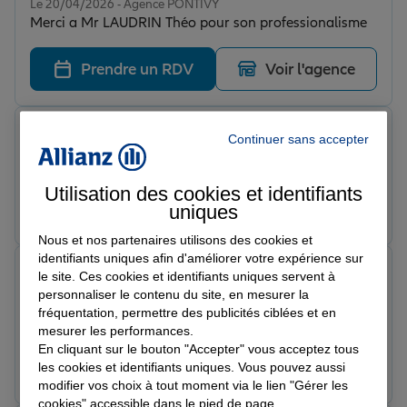
Le 20/04/2026 - Agence PONTIVY
Merci a Mr LAUDRIN Théo pour son professionalisme
Prendre un RDV
Voir l'agence
Alexis D.
Continuer sans accepter
Note de 5 sur 5
Le 17/04/2026 - Agence PONTIVY
Utilisation des cookies et identifiants
Prendre un RDV
Voir l'agence
uniques
Nous et nos partenaires utilisons des cookies et
identifiants uniques afin d'améliorer votre expérience sur
Mumu
le site. Ces cookies et identifiants uniques servent à
Note de 5 sur 5
personnaliser le contenu du site, en mesurer la
Le 14/04/2026 - Agence PONTIVY
fréquentation, permettre des publicités ciblées et en
Adélaïde est une conseillère formidable 🥰
mesurer les performances.
En cliquant sur le bouton "Accepter" vous acceptez tous
Prendre un RDV
Voir l'agence
les cookies et identifiants uniques. Vous pouvez aussi
modifier vos choix à tout moment via le lien "Gérer les
cookies" accessible dans le pied de page.