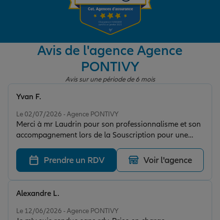
Garantie des accidents de la vie
Avis de l'agence Agence
PONTIVY
Assurance scolaire
Avis sur une période de 6 mois
Yvan F.
Protection juridique
Note de 5 sur 5
Le 02/07/2026 - Agence PONTIVY
Merci à mr Laudrin pour son professionnalisme et son
accompagnement lors de la Souscription pour une
Retraite
assurance moto encore merci
Prendre un RDV
Voir l'agence
Tous nos devis d'assurance
Alexandre L.
Note de 5 sur 5
Le 12/06/2026 - Agence PONTIVY