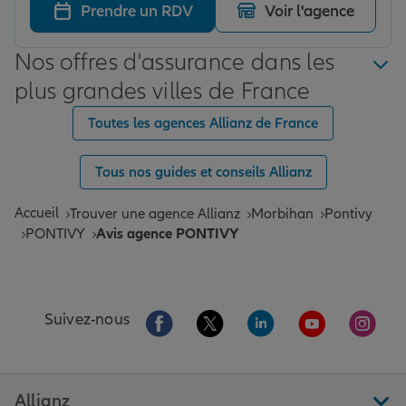
Prendre un RDV
Voir l'agence
Nos offres d'assurance dans les
plus grandes villes de France
Toutes les agences Allianz de France
Tous nos guides et conseils Allianz
Accueil
Trouver une agence Allianz
Morbihan
Pontivy
PONTIVY
Avis agence PONTIVY
Aller sur la page Facebook de Allianz
Aller sur la page Twitter de All
Aller sur la page Linke
Aller sur la pa
Aller 
Suivez-nous
Allianz