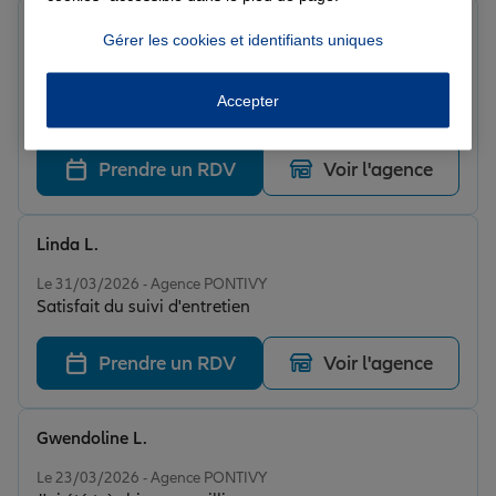
Marie C.
Gérer les cookies et identifiants uniques
Note de 5 sur 5
Le 11/04/2026 - Agence PONTIVY
Paroles rassurantes et explications de la procédure
Accepter
parfaites
Prendre un RDV
Voir l'agence
Linda L.
Note de 5 sur 5
Le 31/03/2026 - Agence PONTIVY
Satisfait du suivi d'entretien
Prendre un RDV
Voir l'agence
Gwendoline L.
Note de 5 sur 5
Le 23/03/2026 - Agence PONTIVY