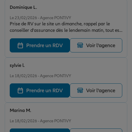
Dominique L.
Note de 5 sur 5
Le 23/02/2026 - Agence PONTIVY
Prise de RV sur le site un dimanche, rappel par le
conseiller d'assurance dès le lendemain matin, tout est
réglé en 1/2 heure par téléphone, très bonne
communication et excellent échange. Aucun besoin
Prendre un RDV
Voir l'agence
d'être obligée de me déplacer à l'agence. Echanges par
mail confirmés ; Très satisfaite encore de cette agence.
sylvie l.
Note de 5 sur 5
Le 18/02/2026 - Agence PONTIVY
Prendre un RDV
Voir l'agence
Marina M.
Note de 5 sur 5
Le 18/02/2026 - Agence PONTIVY