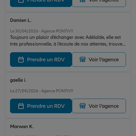
Damien L.
Note de 5 sur 5
Le 30/04/2026 - Agence PONTIVY
Toujours un plaisir d’échanger avec Adélaïde, elle est
très professionnelle, à l’écoute de nos attentes, trouve
toujours une solution, elle connaît très bien son métier,
et nous propose des contrats concrets ! Merci
Prendre un RDV
Voir l'agence
Infiniment
gaelle i.
Note de 4 sur 5
Le 27/04/2026 - Agence PONTIVY
Prendre un RDV
Voir l'agence
Marwan K.
Note de 5 sur 5