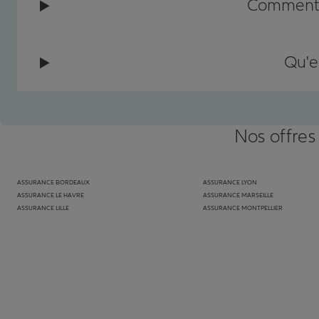
Comment c
Qu'e
Nos offres
ASSURANCE BORDEAUX
ASSURANCE LYON
ASSURANCE LE HAVRE
ASSURANCE MARSEILLE
ASSURANCE LILLE
ASSURANCE MONTPELLIER