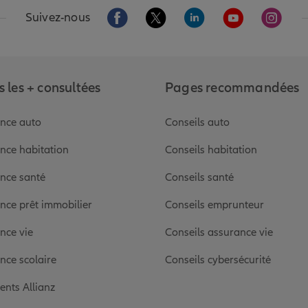
Aller sur la page Facebook de Allianz
Aller sur la page Twitter de Alli
Aller sur la page Linked
Aller sur la pa
Aller s
Suivez-nous
 les + consultées
Pages recommandées
nce auto
Conseils auto
nce habitation
Conseils habitation
nce santé
Conseils santé
nce prêt immobilier
Conseils emprunteur
nce vie
Conseils assurance vie
nce scolaire
Conseils cybersécurité
ients Allianz