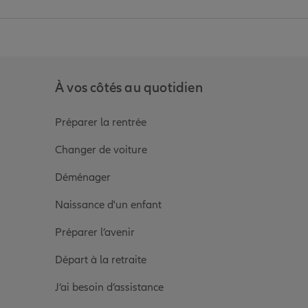
anz
in de Allianz
ge Youtube de Allianz
ur la page Instagram de Allianz
À vos côtés au quotidien
Préparer la rentrée
Changer de voiture
Déménager
Naissance d'un enfant
Préparer l’avenir
Départ à la retraite
J’ai besoin d’assistance