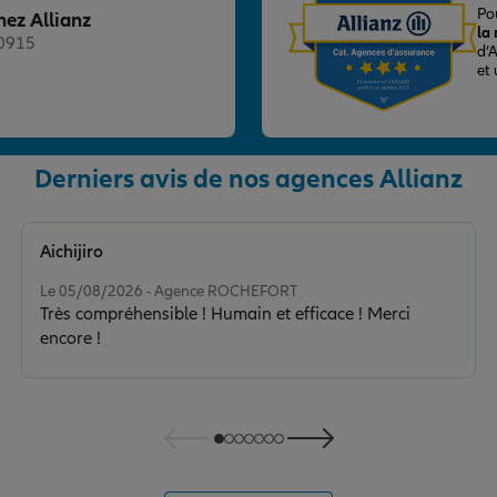
Po
hez Allianz
la
20915
d’
et
Derniers avis de nos agences Allianz
nce
Aichijiro
Note de 5 sur 5
Le 05/08/2026 - Agence ROCHEFORT
Très compréhensible ! Humain et efficace ! Merci
encore !
nce