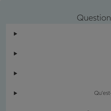
Prendre un RDV
Voir l'age
Question
Qu'est