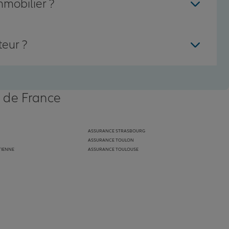
mmobilier ?
teur ?
s de France
ASSURANCE STRASBOURG
ASSURANCE TOULON
TIENNE
ASSURANCE TOULOUSE