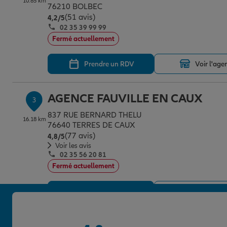
10.85 km
76210 BOLBEC
(51 avis)
Note de 4.2 sur 5
4,2
/5
02 35 39 99 99
Fermé actuellement
Prendre un RDV
Voir l'age
AGENCE FAUVILLE EN CAUX
3
837 RUE BERNARD THELU
16.18 km
76640 TERRES DE CAUX
(77 avis)
Note de 4.8 sur 5
4,8
/5
Voir les avis
02 35 56 20 81
Fermé actuellement
Prendre un RDV
Voir l'age
AGENCE YVETOT