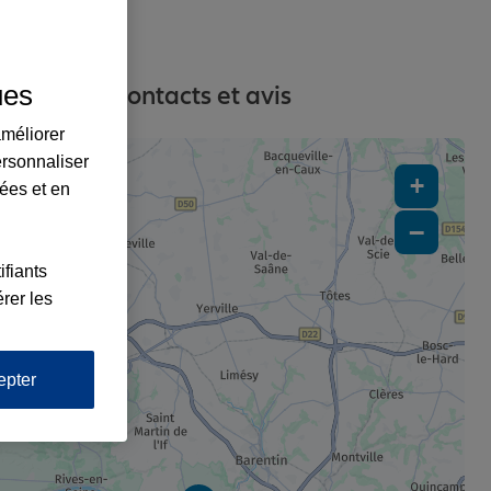
ues
adresses, contacts et avis
améliorer
ersonnaliser
+
lées et en
−
ifiants
rer les
4
epter