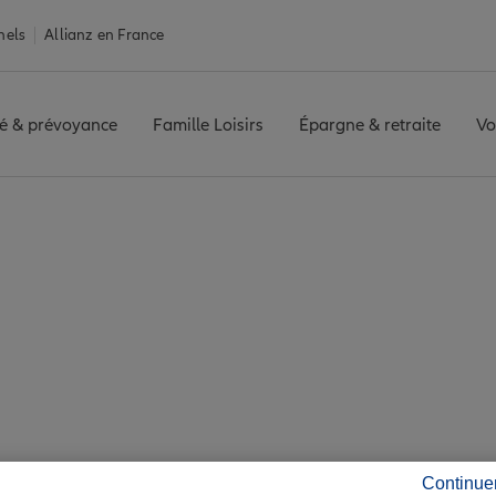
nels
Allianz en France
é & prévoyance
Famille Loisirs
Épargne & retraite
Vo
e
Assurance Port-Jérôme-sur-Seine
érôme-sur-Seine : 7 
ité de Port-Jérôme-su
Continue