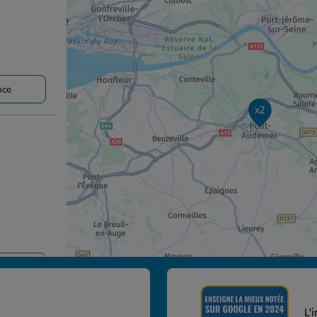
nce
x2
nce
L'