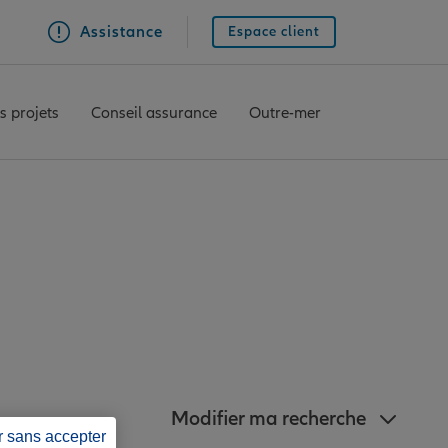
Assistance
Espace client
s projets
Conseil assurance
Outre-mer
agences Allianz à
r-Seine
Modifier ma recherche
r sans accepter