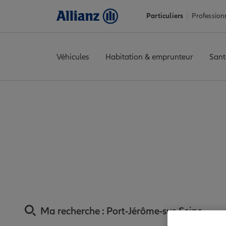
Particuliers
Profession
Véhicules
Habitation & emprunteur
Sant
Accueil
Trouver une agence Allianz
Assurance Seine-Maritim
Assurance Port-J
proxim
Ma recherche :
Port-Jérôme-sur-Seine