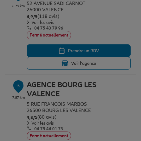
52 AVENUE SADI CARNOT
6.79 km
26000 VALENCE
(118 avis)
Note de 4.9 sur 5
4,9
/5
Voir les avis
04 75 43 79 96
Fermé actuellement
Prendre un RDV
Voir l'agence
AGENCE BOURG LES
5
VALENCE
7.87 km
5 RUE FRANCOIS MARBOS
26500 BOURG LES VALENCE
(80 avis)
Note de 4.8 sur 5
4,8
/5
Voir les avis
04 75 44 01 73
Fermé actuellement