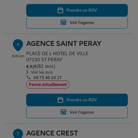
Prendre un RDV
Voir l'agence
AGENCE SAINT PERAY
6
PLACE DE L HOTEL DE VILLE
8.45 km
07130 ST PERAY
(82 avis)
Note de 4.9 sur 5
4,9
/5
Voir les avis
04 75 40 20 17
Fermé actuellement
Prendre un RDV
Voir l'agence
AGENCE CREST
7