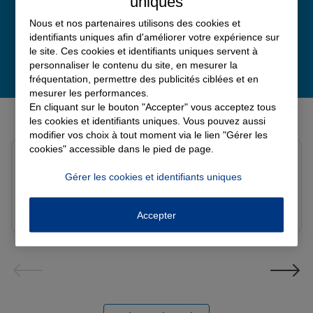
uniques
Nous et nos partenaires utilisons des cookies et
identifiants uniques afin d'améliorer votre expérience sur
le site. Ces cookies et identifiants uniques servent à
personnaliser le contenu du site, en mesurer la
fréquentation, permettre des publicités ciblées et en
mesurer les performances.
En cliquant sur le bouton "Accepter" vous acceptez tous
Derniers avis de nos agences Allianz
les cookies et identifiants uniques. Vous pouvez aussi
modifier vos choix à tout moment via le lien "Gérer les
cookies" accessible dans le pied de page.
Yori A.
Note de 5 sur 5
Gérer les cookies et identifiants uniques
Le 05/08/2026 - Agence FORT DE FRANCE
Accepter