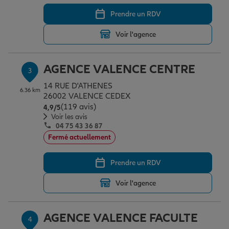
Prendre un RDV
Garantie des accidents de la vie
Voir l'agence
AGENCE VALENCE CENTRE
Assurance scolaire
3
14 RUE D'ATHENES
6.36 km
26002 VALENCE CEDEX
(119 avis)
Note de 4.9 sur 5
Protection juridique
4,9
/5
Voir les avis
04 75 43 36 87
Fermé actuellement
Retraite
Prendre un RDV
Tous nos devis d'assurance
Voir l'agence
AGENCE VALENCE FACULTE
4