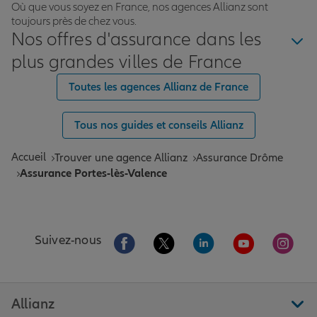
Où que vous soyez en France, nos agences Allianz sont
toujours près de chez vous.
Nos offres d'assurance dans les
plus grandes villes de France
Toutes les agences Allianz de France
Tous nos guides et conseils Allianz
Accueil
Trouver une agence Allianz
Assurance Drôme
Assurance Portes-lès-Valence
Aller sur la page Facebook de Allianz
Aller sur la page Twitter de All
Aller sur la page Linke
Aller sur la pa
Aller 
Suivez-nous
Allianz