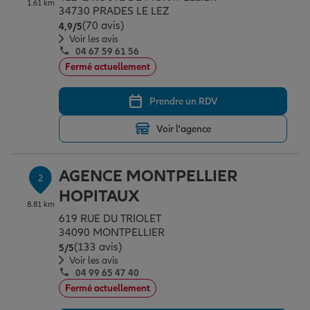
1.61 km
Épargne & retraite
Assurance emprunteur
Prévoyance et dépendance
Protection de la famille
34730 PRADES LE LEZ
(70 avis)
Note de 4.9 sur 5
4,9
/5
Voir les avis
04 67 59 61 56
Vos projets
Assurance animal de compagnie
Protection juridique
Plan épargne retraite
Fermé actuellement
Prendre un RDV
Conseil assurance
Assurance vie
Partir en vacances
Voir l'agence
Outre-mer
Placements financiers
Déménager
AGENCE MONTPELLIER
2
HOPITAUX
8.81 km
Professionnels
Investissements immobiliers
Changer de voiture
Assurance auto
619 RUE DU TRIOLET
34090 MONTPELLIER
(133 avis)
Note de 5 sur 5
5
/5
Allianz en France
Transmission
Départ à la retraite
Assurance habitation
Voir les avis
04 99 65 47 40
Fermé actuellement
Préparer l’avenir
Le Pack Famille