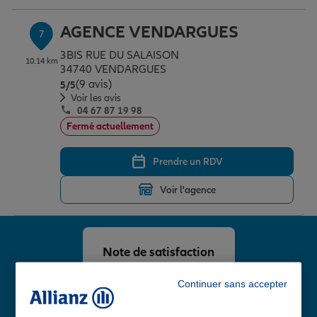
AGENCE VENDARGUES
7
3BIS RUE DU SALAISON
10.14 km
34740 VENDARGUES
(9 avis)
Note de 5 sur 5
5
/5
Voir les avis
04 67 87 19 98
Fermé actuellement
Prendre un RDV
Voir l'agence
Note de satisfaction
client chez Allianz
4,8
Continuer sans accepter
/5
Note de 4.8 sur 5