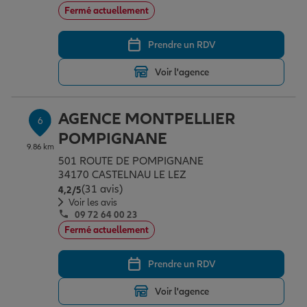
Fermé actuellement
Prendre un RDV
Voir l'agence
AGENCE MONTPELLIER
6
POMPIGNANE
9.86 km
501 ROUTE DE POMPIGNANE
34170 CASTELNAU LE LEZ
(31 avis)
Note de 4.2 sur 5
4,2
/5
Voir les avis
09 72 64 00 23
Fermé actuellement
Prendre un RDV
Voir l'agence