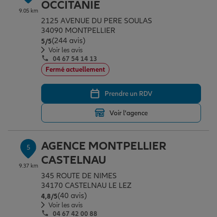
OCCITANIE
9.05 km
2125 AVENUE DU PERE SOULAS
34090 MONTPELLIER
(244 avis)
Note de 5 sur 5
5
/5
Voir les avis
04 67 54 14 13
Fermé actuellement
Prendre un RDV
Voir l'agence
AGENCE MONTPELLIER
5
CASTELNAU
9.37 km
345 ROUTE DE NIMES
34170 CASTELNAU LE LEZ
(40 avis)
Note de 4.8 sur 5
4,8
/5
Voir les avis
04 67 42 00 88