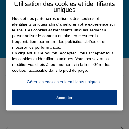
Avis Google
Utilisation des cookies et identifiants
uniques
Nous et nos partenaires utilisons des cookies et
identifiants uniques afin d'améliorer votre expérience sur
le site. Ces cookies et identifiants uniques servent à
personnaliser le contenu du site, en mesurer la
fréquentation, permettre des publicités ciblées et en
mesurer les performances.
En cliquant sur le bouton "Accepter" vous acceptez tous
les cookies et identifiants uniques. Vous pouvez aussi
Derniers avis de nos agences Allianz
modifier vos choix à tout moment via le lien "Gérer les
cookies" accessible dans le pied de page.
Gérer les cookies et identifiants uniques
louna p.
Note de 5 sur 5
Le 06/08/2026 - Agence SOURDEVAL
Accepter