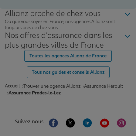
Allianz proche de chez vous
Où que vous soyez en France, nos agences Allianz sont
toujours près de chez vous.
Nos offres d'assurance dans les
plus grandes villes de France
Toutes les agences Allianz de France
Tous nos guides et conseils Allianz
Accueil
Trouver une agence Allianz
Assurance Hérault
Assurance Prades-le-Lez
Aller sur la page Facebook de Allianz
Aller sur la page Twitter de All
Aller sur la page Linke
Aller sur la pa
Aller 
Suivez-nous