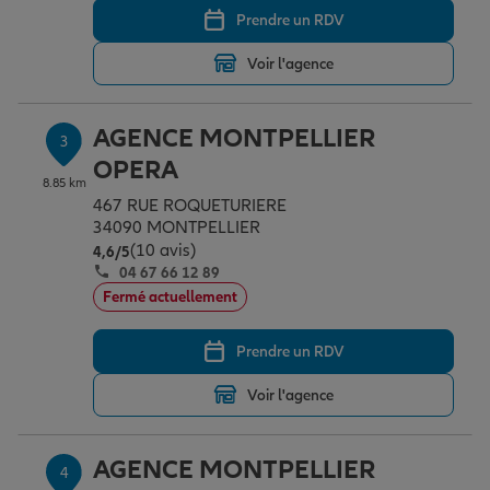
Prendre un RDV
Voir l'agence
Garantie des accidents de la vie
AGENCE MONTPELLIER
3
Assurance scolaire
OPERA
8.85 km
467 RUE ROQUETURIERE
34090 MONTPELLIER
Protection juridique
(10 avis)
Note de 4.6 sur 5
4,6
/5
04 67 66 12 89
Fermé actuellement
Retraite
Prendre un RDV
Tous nos devis d'assurance
Voir l'agence
AGENCE MONTPELLIER
4