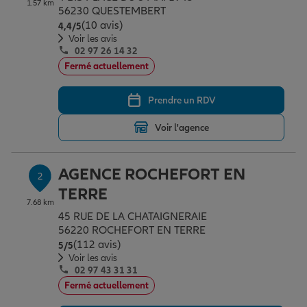
1.57 km
Épargne & retraite
Assurance emprunteur
Prévoyance et dépendance
Protection de la famille
56230 QUESTEMBERT
(10 avis)
Note de 4.4 sur 5
4,4
/5
Voir les avis
02 97 26 14 32
Vos projets
Assurance animal de compagnie
Protection juridique
Plan épargne retraite
Fermé actuellement
Prendre un RDV
Conseil assurance
Assurance vie
Partir en vacances
Voir l'agence
Outre-mer
Placements financiers
Déménager
AGENCE ROCHEFORT EN
2
TERRE
7.68 km
Professionnels
Investissements immobiliers
Changer de voiture
Assurance auto
45 RUE DE LA CHATAIGNERAIE
56220 ROCHEFORT EN TERRE
(112 avis)
Note de 5 sur 5
5
/5
Allianz en France
Transmission
Départ à la retraite
Assurance habitation
Voir les avis
02 97 43 31 31
Fermé actuellement
Préparer l’avenir
Le Pack Famille