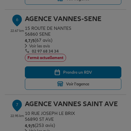
AGENCE VANNES-SENE
6
15 ROUTE DE NANTES
22.67 km
56860 SENE
(67 avis)
Note de 4.7 sur 5
4,7
/5
Voir les avis
02 97 68 34 34
Fermé actuellement
Prendre un RDV
Voir l'agence
AGENCE VANNES SAINT AVE
7
10 RUE JOSEPH LE BRIX
22.95 km
56890 ST AVE
(253 avis)
Note de 4.9 sur 5
4,9
/5