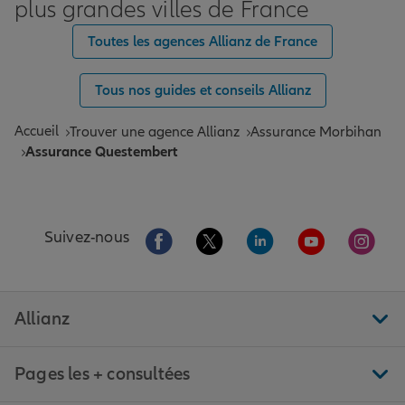
plus grandes villes de France
Toutes les agences Allianz de France
Tous nos guides et conseils Allianz
Accueil
Trouver une agence Allianz
Assurance Morbihan
Assurance Questembert
Aller sur la page Facebook de Allianz
Aller sur la page Twitter de All
Aller sur la page Linke
Aller sur la pa
Aller 
Suivez-nous
Allianz
Pages les + consultées