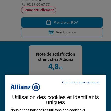
Voir les avis
02 97 60 67 77
Fermé actuellement
Prendre un RDV
Voir l'agence
Note de satisfaction
client chez Allianz
4,8
/5
Note de 4.8 sur 5
Avis Google
Continuer sans accepter
Utilisation des cookies et identifiants
uniques
Nous et nos partenaires utilisons des cookies et