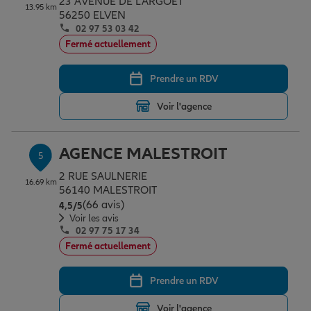
23 AVENUE DE L'ARGOET
13.95 km
56250 ELVEN
02 97 53 03 42
Fermé actuellement
Prendre un RDV
Voir l'agence
AGENCE MALESTROIT
5
2 RUE SAULNERIE
16.69 km
56140 MALESTROIT
(66 avis)
Note de 4.5 sur 5
4,5
/5
Voir les avis
02 97 75 17 34
Fermé actuellement
Prendre un RDV
Voir l'agence