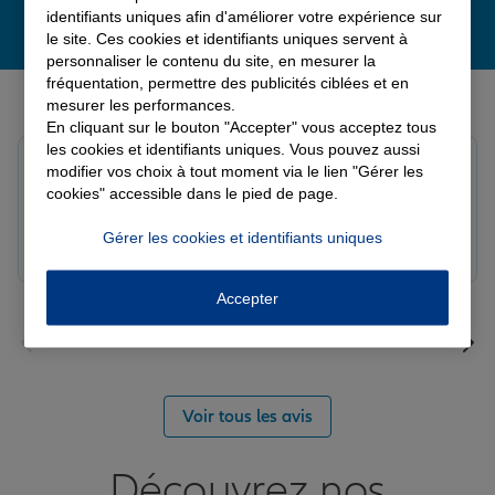
identifiants uniques afin d'améliorer votre expérience sur
le site. Ces cookies et identifiants uniques servent à
personnaliser le contenu du site, en mesurer la
fréquentation, permettre des publicités ciblées et en
Derniers avis de nos agences Allianz
mesurer les performances.
En cliquant sur le bouton "Accepter" vous acceptez tous
les cookies et identifiants uniques. Vous pouvez aussi
Yori A.
modifier vos choix à tout moment via le lien "Gérer les
Note de 5 sur 5
cookies" accessible dans le pied de page.
Le 05/08/2026 - Agence FORT DE FRANCE
Gérer les cookies et identifiants uniques
Accepter
Voir tous les avis
Découvrez nos