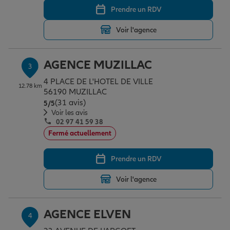
Prendre un RDV
Voir l'agence
Garantie des accidents de la vie
AGENCE MUZILLAC
3
Assurance scolaire
4 PLACE DE L'HOTEL DE VILLE
12.78 km
56190 MUZILLAC
(31 avis)
Note de 5 sur 5
5
/5
Protection juridique
Voir les avis
02 97 41 59 38
Fermé actuellement
Retraite
Prendre un RDV
Voir l'agence
Tous nos devis d'assurance
AGENCE ELVEN
4