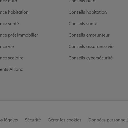
nce auto
Conseils auto
nce habitation
Conseils habitation
nce santé
Conseils santé
nce prêt immobilier
Conseils emprunteur
nce vie
Conseils assurance vie
nce scolaire
Conseils cybersécurité
ients Allianz
s légales
Sécurité
Gérer les cookies
Données personnell