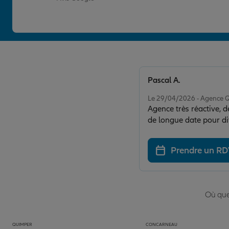
Pascal A.
Note de 5 sur 5
Le 29/04/2026 - Agence
Agence très réactive, d
de longue date pour div
Prendre un R
Où que 
QUIMPER
CONCARNEAU