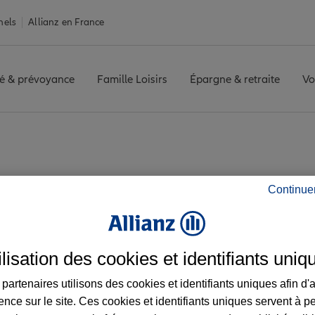
nels
Allianz en France
é & prévoyance
Famille Loisirs
Épargne & retraite
Vo
ER
Avis agence QUIMPER
Continue
 les avis de l'agen
ilisation des cookies et identifiants uniq
partenaires utilisons des cookies et identifiants uniques afin d'
ence sur le site. Ces cookies et identifiants uniques servent à p