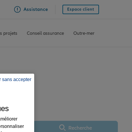
Assistance
Espace client
s projets
Conseil assurance
Outre-mer
r sans accepter
ce QUIMPER
ues
améliorer
ersonnaliser
Recherche
Utiliser ma position