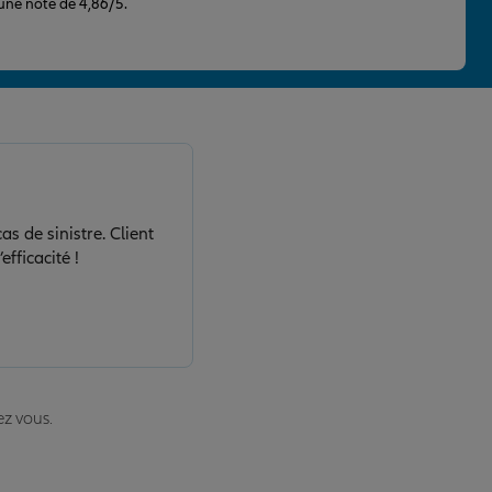
 une note de 4,86/5.
s de sinistre. Client
fficacité !
ez vous.