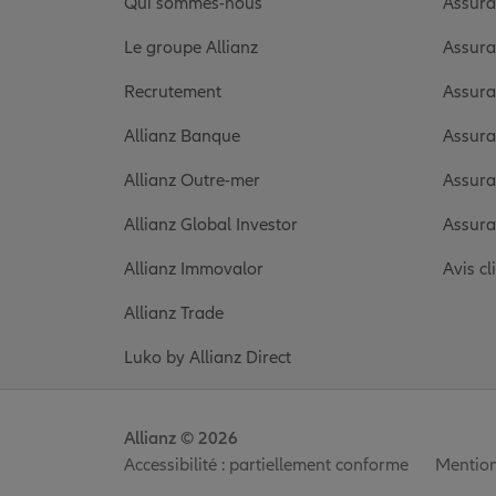
Qui sommes-nous
Assura
Le groupe Allianz
Assura
Recrutement
Assura
Allianz Banque
Assura
Allianz Outre-mer
Assura
Allianz Global Investor
Assura
Allianz Immovalor
Avis cl
Allianz Trade
Luko by Allianz Direct
Allianz © 2026
Accessibilité : partiellement conforme
Mention