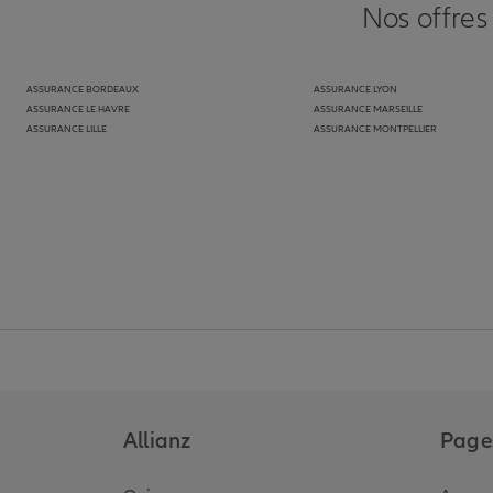
Nos offres
ASSURANCE BORDEAUX
ASSURANCE LYON
ASSURANCE LE HAVRE
ASSURANCE MARSEILLE
ASSURANCE LILLE
ASSURANCE MONTPELLIER
Allianz
Pages