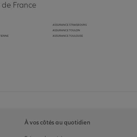
s de France
ASSURANCE STRASBOURG
ASSURANCE TOULON
TIENNE
ASSURANCE TOULOUSE
anz
in de Allianz
ge Youtube de Allianz
ur la page Instagram de Allianz
À vos côtés au quotidien