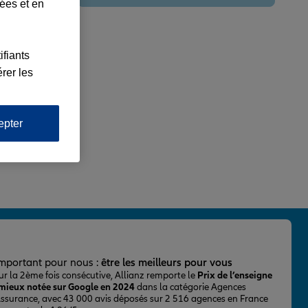
lées et en
ifiants
rer les
epter
important pour nous :
être les meilleurs pour vous
ur la 2ème fois consécutive, Allianz remporte le
Prix de l’enseigne
 mieux notée sur Google en 2024
dans la catégorie Agences
Assurance, avec 43 000 avis déposés sur 2 516 agences en France