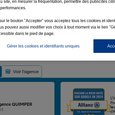
u site, en mesurer la fréquentation, permettre des publicités cib
 performances.
sur le bouton "Accepter" vous acceptez tous les cookies et ident
s pouvez aussi modifier vos choix à tout moment via le lien "Gé
PER
cessible dans le pied de page.
E LIBRE
Gérer les cookies et identifiants uniques
Acc
Voir l'agence
L'
Po
z Agence QUIMPER
la
55
d’