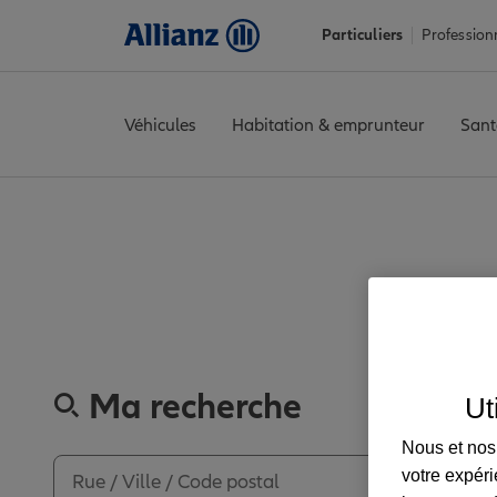
Particuliers
Profession
Véhicules
Habitation & emprunteur
Sant
Accueil
Trouver une agence Allianz
Finistère
Quimper
QUIMP
Découvrez
Ma recherche
Ut
Nous et nos 
votre expéri