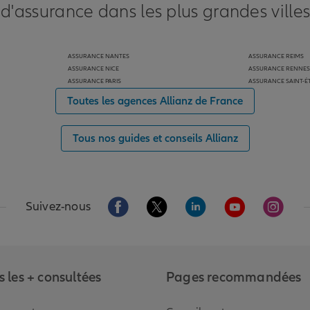
 d'assurance dans les plus grandes ville
ASSURANCE NANTES
ASSURANCE REIMS
ASSURANCE NICE
ASSURANCE RENNES
ASSURANCE PARIS
ASSURANCE SAINT-É
Toutes les agences Allianz de France
Tous nos guides et conseils Allianz
Aller sur la page Facebook de Allianz
Aller sur la page Twitter de Alli
Aller sur la page Linked
Aller sur la pa
Aller s
Suivez-nous
 les + consultées
Pages recommandées