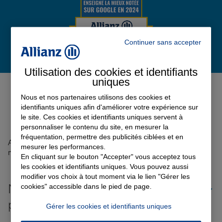
Garantie des accidents de la vie
Continuer sans accepter
Assurance scolaire
Utilisation des cookies et identifiants
Avis de l'agence Agence REDON
uniques
ST SAUVEUR
0
Nous et nos partenaires utilisons des cookies et
Protection juridique
identifiants uniques afin d'améliorer votre expérience sur
Avis sur une période de 6 mois
le site. Ces cookies et identifiants uniques servent à
personnaliser le contenu du site, en mesurer la
fréquentation, permettre des publicités ciblées et en
Retraite
Aucun avis sur votre agence n'a été retrouvé pour le
mesurer les performances.
moment
En cliquant sur le bouton "Accepter" vous acceptez tous
les cookies et identifiants uniques. Vous pouvez aussi
Tous nos devis d'assurance
modifier vos choix à tout moment via le lien "Gérer les
Nos offres d'assurance dans les
cookies" accessible dans le pied de page.
plus grandes villes de France
Gérer les cookies et identifiants uniques