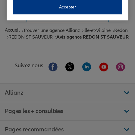
Toutes les agences Allianz de France
Accepter
Tous nos guides et conseils Allianz
Accueil
Trouver une agence Allianz
Ille-et-Vilaine
Redon
REDON ST SAUVEUR
Avis agence REDON ST SAUVEUR
Aller sur la page Facebook de Allianz
Aller sur la page Twitter de All
Aller sur la page Linke
Aller sur la pa
Aller 
Suivez-nous
Allianz
Pages les + consultées
Pages recommandées