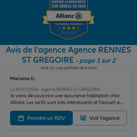
Garantie des accidents de la vie
Assurance scolaire
Avis de l'agence Agence RENNES
ST GREGOIRE
- page 1 sur 2
Protection juridique
Avis sur une période de 6 mois
Mariama D.
Note de 5 sur 5
Retraite
Le 30/07/2026 - Agence RENNES ST GREGOIRE
Je viens de souscrire une assurance habitation chez
Allianz. Les tarifs sont très intéressants et l'accueil a
Tous nos devis d'assurance
été excellent. Tout m'a été expliqué de façon claire, et
la souscription a été rapide et efficace. Je suis très
Prendre un RDV
Voir l'agence
satisfait de cette première expérience et je
recommande cette agence.😊