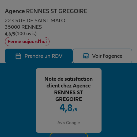
Épargne & retraite
Assurance emprunteur
Prévoyance et dépendance
Protection de la famille
Agence RENNES ST GREGOIRE
223 RUE DE SAINT MALO
Vos projets
Assurance animal de compagnie
Protection juridique
Plan épargne retraite
35000 RENNES
(100 avis)
Note de 4.8 sur 5
4,8
/5
Fermé aujourd'hui
Conseil assurance
Assurance vie
Partir en vacances
Prendre un RDV
Voir l'agence
Outre-mer
Placements financiers
Déménager
Note de satisfaction
client chez Agence
Professionnels
Investissements immobiliers
Changer de voiture
Assurance auto
RENNES ST
GREGOIRE
4,8
/5
Allianz en France
Transmission
Départ à la retraite
Assurance habitation
Note de 4.8 sur 5
Avis Google
Préparer l’avenir
Le Pack Famille