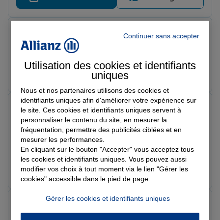
Darcaoui B.
Continuer sans accepter
Note de 5 sur 5
Le 05/06/2026 - Agence RENNES ST GREGOIRE
Utilisation des cookies et identifiants
Prendre un RDV
Voir l'agence
uniques
Nous et nos partenaires utilisons des cookies et
identifiants uniques afin d'améliorer votre expérience sur
Christina L.
le site. Ces cookies et identifiants uniques servent à
Note de 5 sur 5
personnaliser le contenu du site, en mesurer la
Le 05/06/2026 - Agence RENNES ST GREGOIRE
fréquentation, permettre des publicités ciblées et en
La conseillère est gentille et de donne bon conseil et
mesurer les performances.
vous explique bien et si vous avez du mal à
En cliquant sur le bouton "Accepter" vous acceptez tous
comprendre quelque chose. Je recommandé cette
les cookies et identifiants uniques. Vous pouvez aussi
agence.
Prendre un RDV
Voir l'agence
modifier vos choix à tout moment via le lien "Gérer les
cookies" accessible dans le pied de page.
Gérer les cookies et identifiants uniques
jordan r.
Note de 5 sur 5
Le 05/06/2026 - Agence RENNES ST GREGOIRE