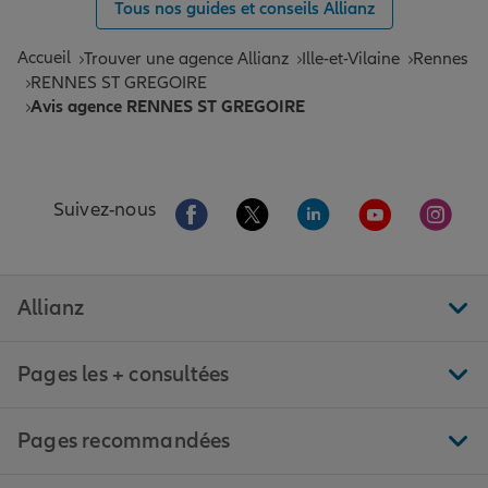
Tous nos guides et conseils Allianz
Accueil
Trouver une agence Allianz
Ille-et-Vilaine
Rennes
RENNES ST GREGOIRE
Avis agence RENNES ST GREGOIRE
Aller sur la page Facebook de Allianz
Aller sur la page Twitter de All
Aller sur la page Linke
Aller sur la pa
Aller 
Suivez-nous
Allianz
Pages les + consultées
Pages recommandées