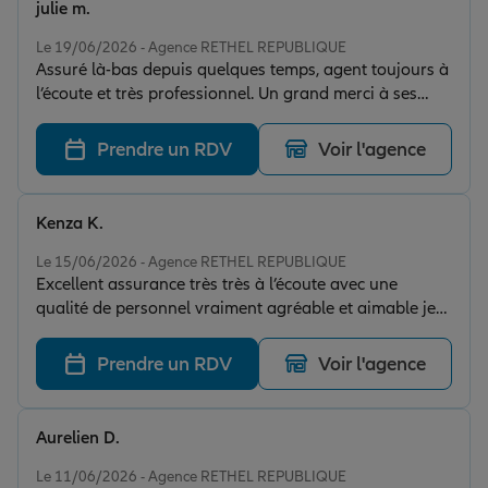
julie m.
Note de 5 sur 5
Le 19/06/2026 - Agence RETHEL REPUBLIQUE
Assuré là-bas depuis quelques temps, agent toujours à
l’écoute et très professionnel. Un grand merci à ses
collaboratrices pour leur accueil, leur réactivité et leur
gentillesse. Chaque demande est traitée rapidement et
Prendre un RDV
Voir l'agence
avec beaucoup de sérieux. Je recommande vivement !
😊
Kenza K.
Note de 5 sur 5
Le 15/06/2026 - Agence RETHEL REPUBLIQUE
Excellent assurance très très à l’écoute avec une
qualité de personnel vraiment agréable et aimable je
recommande fortement …🥰
Prendre un RDV
Voir l'agence
Aurelien D.
Note de 5 sur 5
Le 11/06/2026 - Agence RETHEL REPUBLIQUE