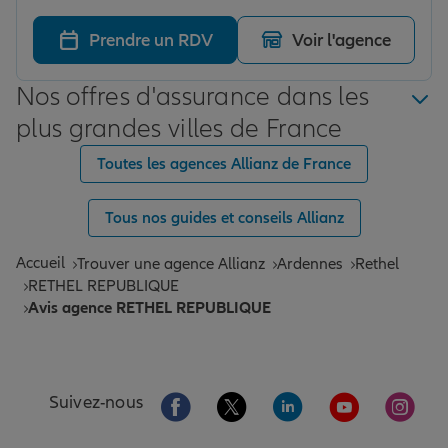
équipe sont très professionnels, réactifs et toujours
disponibles pour répondre à mes questions. Une
Prendre un RDV
Voir l'agence
agence que je recommande vivement !
Nos offres d'assurance dans les
plus grandes villes de France
Toutes les agences Allianz de France
Tous nos guides et conseils Allianz
Accueil
Trouver une agence Allianz
Ardennes
Rethel
RETHEL REPUBLIQUE
Avis agence RETHEL REPUBLIQUE
Aller sur la page Facebook de Allianz
Aller sur la page Twitter de All
Aller sur la page Linke
Aller sur la pa
Aller 
Suivez-nous