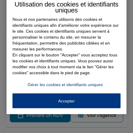
Équipe au top ! Client tres satisfait...merci.
Utilisation des cookies et identifiants
uniques
Prendre un RDV
Voir l'agence
Nous et nos partenaires utilisons des cookies et
identifiants uniques afin d'améliorer votre expérience sur
le site. Ces cookies et identifiants uniques servent à
personnaliser le contenu du site, en mesurer la
Christelle
fréquentation, permettre des publicités ciblées et en
Note de 4 sur 5
Le 20/06/2026 - Agence RETHEL REPUBLIQUE
mesurer les performances.
En cliquant sur le bouton "Accepter" vous acceptez tous
les cookies et identifiants uniques. Vous pouvez aussi
Prendre un RDV
Voir l'agence
modifier vos choix à tout moment via le lien "Gérer les
cookies" accessible dans le pied de page.
Evelyne N.
Gérer les cookies et identifiants uniques
Note de 5 sur 5
Le 19/06/2026 - Agence RETHEL REPUBLIQUE
Reactif
Accepter
Prendre un RDV
Voir l'agence