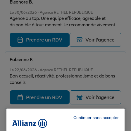
Eleonore B.
Note de 5 sur 5
Le 30/06/2026 - Agence RETHEL REPUBLIQUE
Agence au top. Une équipe efficace, agréable et
disponible à tout moment. Je recommande vivement
Prendre un RDV
Voir l'agence
Fabienne F.
Note de 5 sur 5
Le 22/06/2026 - Agence RETHEL REPUBLIQUE
Bon accueil, réactivité, professionnalisme et de bons
conseils
Prendre un RDV
Voir l'agence
Rachel M.
Continuer sans accepter
Note de 5 sur 5
Le 22/06/2026 - Agence RETHEL REPUBLIQUE