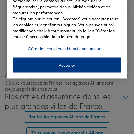
personnaliser le contenu du site, en mesurer la
fréquentation, permettre des publicités ciblées et en
mesurer les performances.
En cliquant sur le bouton "Accepter" vous acceptez tous
Valerie N.
les cookies et identifiants uniques. Vous pouvez aussi
Note de 5 sur 5
Le 14/02/2026 - Agence REVIN
modifier vos choix à tout moment via le lien "Gérer les
J'ai été très bien accueilli et j'ai eue toute satisfaction
cookies" accessible dans le pied de page.
suite à ma demande
Gérer les cookies et identifiants uniques
Prendre un RDV
Voir l'agence
Accepter
Allianz proche de chez vous
Où que vous soyez en France, nos agences Allianz sont
toujours près de chez vous.
Nos offres d'assurance dans les
plus grandes villes de France
Toutes les agences Allianz de France
Tous nos guides et conseils Allianz