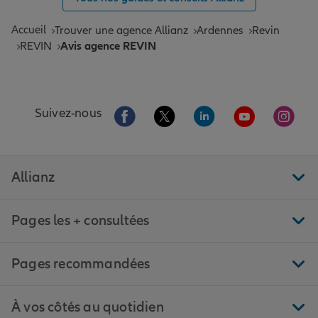
Accueil
Trouver une agence Allianz
Ardennes
Revin
REVIN
Avis agence REVIN
Aller sur la page Facebook de Allianz
Aller sur la page Twitter de All
Aller sur la page Linke
Aller sur la pa
Aller 
Suivez-nous
Allianz
Pages les + consultées
Pages recommandées
À vos côtés au quotidien