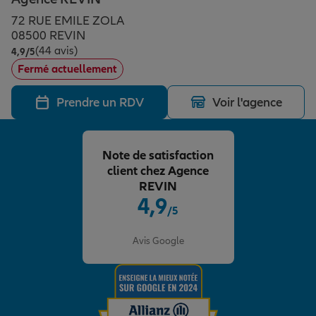
Épargne & retraite
Assurance emprunteur
Prévoyance et dépendance
Protection de la famille
72 RUE EMILE ZOLA
08500 REVIN
(44 avis)
Note de 4.9 sur 5
4,9
/5
Vos projets
Assurance animal de compagnie
Protection juridique
Plan épargne retraite
Fermé actuellement
Prendre un RDV
Voir l'agence
Conseil assurance
Assurance vie
Partir en vacances
Note de satisfaction
Outre-mer
Placements financiers
Déménager
client chez Agence
REVIN
4,9
/5
Professionnels
Investissements immobiliers
Changer de voiture
Assurance auto
Note de 4.9 sur 5
Avis Google
Allianz en France
Transmission
Départ à la retraite
Assurance habitation
Préparer l’avenir
Le Pack Famille