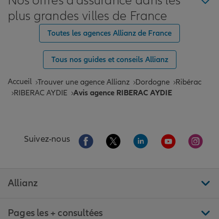
Nos offres d'assurance dans les
plus grandes villes de France
Toutes les agences Allianz de France
Tous nos guides et conseils Allianz
Accueil
Trouver une agence Allianz
Dordogne
Ribérac
RIBERAC AYDIE
Avis agence RIBERAC AYDIE
Aller sur la page Facebook de Allianz
Aller sur la page Twitter de All
Aller sur la page Linke
Aller sur la pa
Aller 
Suivez-nous
Allianz
Pages les + consultées