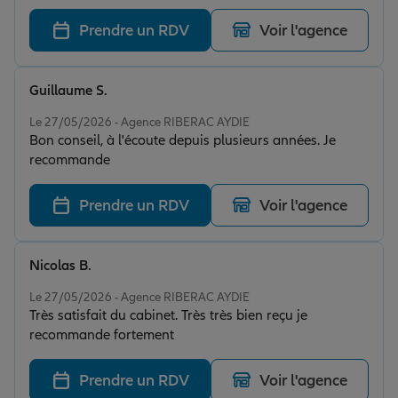
mes besoins ont été cernés. Le professionnalisme de
l'équipe est irréprochable. Mention spéciale à notre
Prendre un RDV
Voir l'agence
agent, qui se montre toujours d'une grande
disponibilité et d'une efficacité remarquable pour
suivre mes dossiers. Une relation de confiance
Guillaume S.
indispensable.
Note de 5 sur 5
Le 27/05/2026 - Agence RIBERAC AYDIE
Bon conseil, à l'écoute depuis plusieurs années. Je
recommande
Prendre un RDV
Voir l'agence
Nicolas B.
Note de 5 sur 5
Le 27/05/2026 - Agence RIBERAC AYDIE
Très satisfait du cabinet. Très très bien reçu je
recommande fortement
Prendre un RDV
Voir l'agence