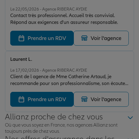
Note de 5 sur 5
Le 22/05/2026 - Agence RIBERAC AYDIE
Contact très professionnel. Accueil très convivial.
Répond aux exigences d'un assureur responsable.
Prendre un RDV
Voir l'agence
Laurent L.
Note de 5 sur 5
Le 17/02/2026 - Agence RIBERAC AYDIE
Client de l agence de Mme Catherine Artaud, je
recommande pour son professionnalisme, son écoute
et son Accueil toujours très agréable. Un agent de
confiance. Merci pour son accompagnement et ses
Prendre un RDV
Voir l'agence
conseils.
Allianz proche de chez vous
Où que vous soyez en France, nos agences Allianz sont
toujours près de chez vous.