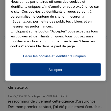
Nous et nos partenaires utilisons des cookies et
Le 12/06/2026 - Agence RIBERAC AYDIE
identifiants uniques afin d'améliorer votre expérience sur
Client de l agence de Mme Artaud. Toujours très bien
le site. Ces cookies et identifiants uniques servent à
accueilli, très à l écoute, très agréable et
personnaliser le contenu du site, en mesurer la
professionnelle. Je recommande vivement.
fréquentation, permettre des publicités ciblées et en
mesurer les performances.
Prendre un RDV
Voir l'agence
En cliquant sur le bouton "Accepter" vous acceptez tous
les cookies et identifiants uniques. Vous pouvez aussi
modifier vos choix à tout moment via le lien "Gérer les
Martine G.
cookies" accessible dans le pied de page.
Note de 5 sur 5
Le 29/05/2026 - Agence RIBERAC AYDIE
Gérer les cookies et identifiants uniques
Agence très professionnelle. Satisfaite. Je recommande
Accepter
Prendre un RDV
Voir l'agence
christelle b.
Note de 5 sur 5
Le 29/05/2026 - Agence RIBERAC AYDIE
je recommande vivement cette agence d'assurance!
Dés mon premier contact, j'ai été pleinement écouté et