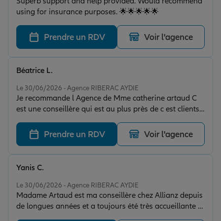
Superb support and help provided. Would recommend
using for insurance purposes. 🌟🌟🌟🌟🌟
Prendre un RDV
Voir l'agence
Béatrice L.
Note de 5 sur 5
Le 30/06/2026 - Agence RIBERAC AYDIE
Je recommande l Agence de Mme catherine artaud C
est une conseillère qui est au plus près de c est clients,
Tres réactive au mails qu'on lui transmet pour une
question ou autre ou par téléphone C'est rare a l heure
Prendre un RDV
Voir l'agence
actuel Je vous recommande cete agence
Yanis C.
Note de 5 sur 5
Le 30/06/2026 - Agence RIBERAC AYDIE
Madame Artaud est ma conseillère chez Allianz depuis
de longues années et a toujours été très accueillante et
serviable. Habitant désormais loin de Ribérac, elle est