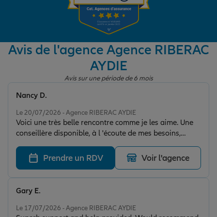
Garantie des accidents de la vie
Avis de l'agence Agence RIBERAC
AYDIE
Assurance scolaire
Avis sur une période de 6 mois
Nancy D.
Protection juridique
Note de 5 sur 5
Le 20/07/2026 - Agence RIBERAC AYDIE
Voici une très belle rencontre comme je les aime. Une
conseillère disponible, à l 'écoute de mes besoins,
Retraite
humaine et chaleureuse. Je recommande mille fois
cette agence auquelle je reste fidèle depuis plus de 20
Prendre un RDV
Voir l'agence
ans.
Tous nos devis d'assurance
Gary E.
Note de 5 sur 5
Le 17/07/2026 - Agence RIBERAC AYDIE