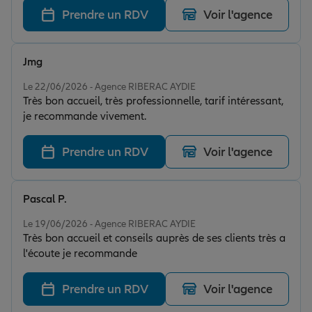
très efficace lorsque je la contacte par téléphone !
Prendre un RDV
Voir l'agence
Jmg
Note de 5 sur 5
Le 22/06/2026 - Agence RIBERAC AYDIE
Très bon accueil, très professionnelle, tarif intéressant,
je recommande vivement.
Prendre un RDV
Voir l'agence
Pascal P.
Note de 5 sur 5
Le 19/06/2026 - Agence RIBERAC AYDIE
Très bon accueil et conseils auprès de ses clients très a
l'écoute je recommande
Prendre un RDV
Voir l'agence