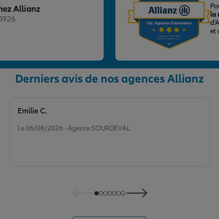
Po
hez Allianz
la
20926
d’
et
Derniers avis de nos agences Allianz
nce
Emilie C.
Note de 5 sur 5
Le 06/08/2026 - Agence SOURDEVAL
nce