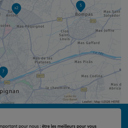
5
x2
7
Leaflet
| Map ©2026
HERE
important pour nous :
être les meilleurs pour vous