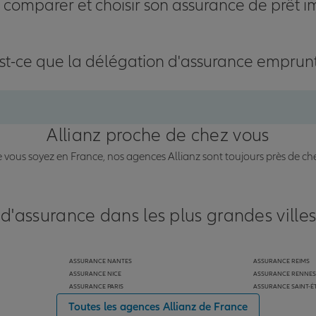
omparer et choisir son assurance de prêt i
st-ce que la délégation d'assurance emprun
Allianz proche de chez vous
vous soyez en France, nos agences Allianz sont toujours près de ch
 d'assurance dans les plus grandes ville
ASSURANCE NANTES
ASSURANCE REIMS
ASSURANCE NICE
ASSURANCE RENNES
ASSURANCE PARIS
ASSURANCE SAINT-É
Toutes les agences Allianz de France