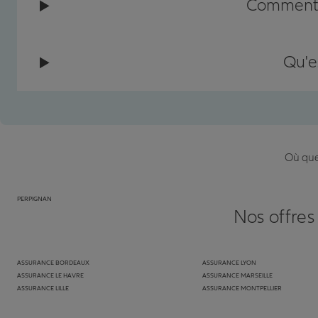
Comment c
Qu'e
Où que 
PERPIGNAN
Nos offres
ASSURANCE BORDEAUX
ASSURANCE LYON
ASSURANCE LE HAVRE
ASSURANCE MARSEILLE
ASSURANCE LILLE
ASSURANCE MONTPELLIER