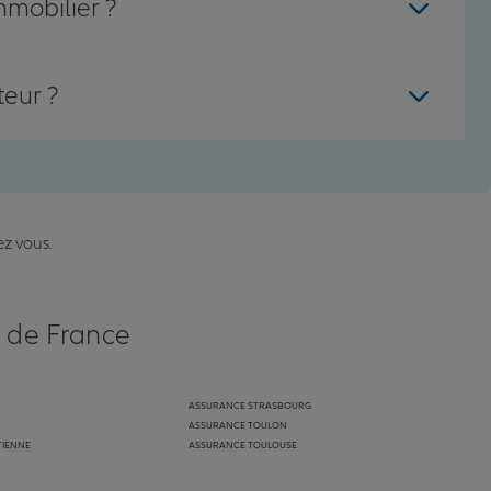
mmobilier ?
teur ?
ez vous.
s de France
ASSURANCE STRASBOURG
ASSURANCE TOULON
TIENNE
ASSURANCE TOULOUSE