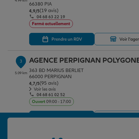
4.99 km
66380 PIA
(19 avis)
Note de 4.9 sur 5
4,9
/5
04 68 63 22 19
Fermé actuellement
Prendre un RDV
Voir l'age
AGENCE PERPIGNAN POLYGON
3
363 BD MARIUS BERLIET
5.09 km
66000 PERPIGNAN
(95 avis)
Note de 4.7 sur 5
4,7
/5
Voir les avis
04 68 61 02 52
Ouvert
09:00 - 17:00
Prendre un RDV
Voir l'age
AGENCE PERPIGNAN BERGES E