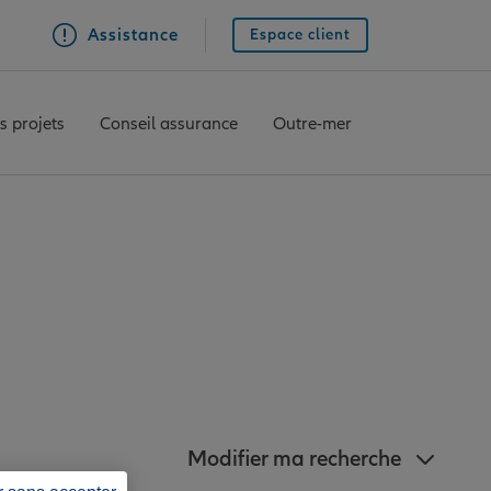
Assistance
Espace client
s projets
Conseil assurance
Outre-mer
anz à proximité de
Modifier ma recherche