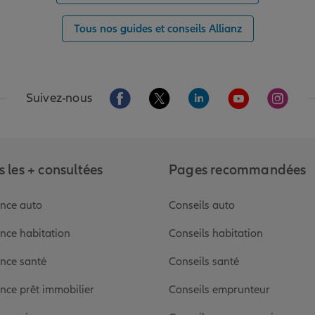
Tous nos guides et conseils Allianz
Aller sur la page Facebook de Allianz
Aller sur la page Twitter de Alli
Aller sur la page Linked
Aller sur la pa
Aller s
Suivez-nous
 les + consultées
Pages recommandées
nce auto
Conseils auto
nce habitation
Conseils habitation
nce santé
Conseils santé
nce prêt immobilier
Conseils emprunteur