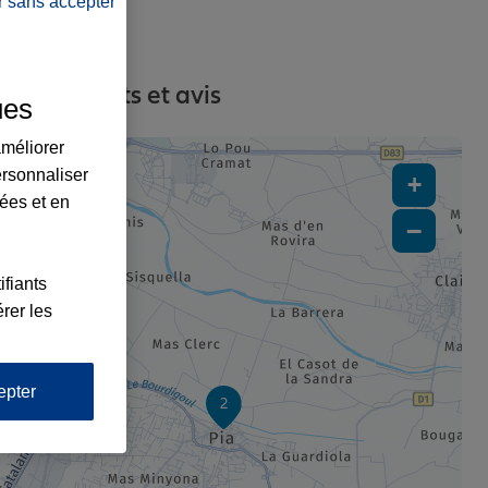
r sans accepter
es, contacts et avis
ues
améliorer
ersonnaliser
+
lées et en
−
ifiants
rer les
epter
2