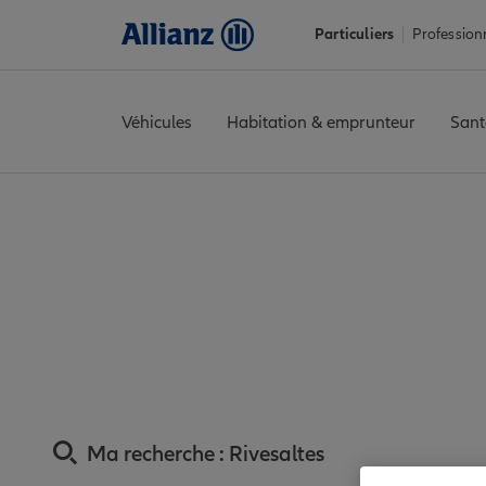
Particuliers
Profession
Véhicules
Habitation & emprunteur
Sant
Accueil
Trouver une agence Allianz
Assurance Pyrénées-Orie
Assurance Rivesal
Ma recherche :
Rivesaltes