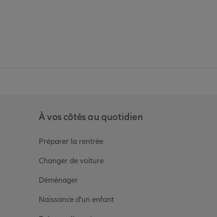
anz
in de Allianz
ge Youtube de Allianz
ur la page Instagram de Allianz
À vos côtés au quotidien
Préparer la rentrée
Changer de voiture
Déménager
Naissance d'un enfant