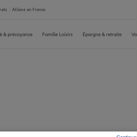
nels
Allianz en France
é & prévoyance
Famille Loisirs
Épargne & retraite
Vo
ntales
Assurance Rivesaltes
tes : 7 agences Alli
Rivesaltes