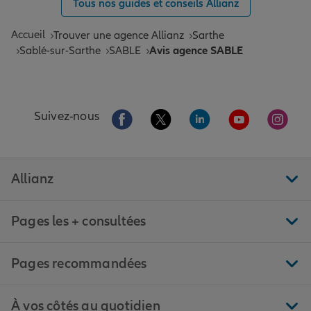
Tous nos guides et conseils Allianz
Accueil
Trouver une agence Allianz
Sarthe
Sablé-sur-Sarthe
SABLE
Avis agence SABLE
Aller sur la page Facebook de Allianz
Aller sur la page Twitter de All
Aller sur la page Linke
Aller sur la pa
Aller 
Suivez-nous
Allianz
Pages les + consultées
Pages recommandées
À vos côtés au quotidien