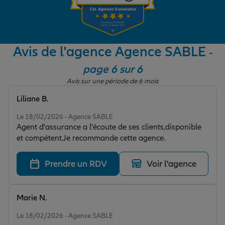
Garantie des accidents de la vie
Avis de l'agence Agence SABLE
-
page 6 sur 6
Assurance scolaire
Avis sur une période de 6 mois
Liliane B.
Protection juridique
Note de 5 sur 5
Le 18/02/2026 - Agence SABLE
Agent d'assurance a l'écoute de ses clients,disponible
et compétent.Je recommande cette agence.
Retraite
Prendre un RDV
Voir l'agence
Tous nos devis d'assurance
Marie N.
Note de 5 sur 5
Le 18/02/2026 - Agence SABLE