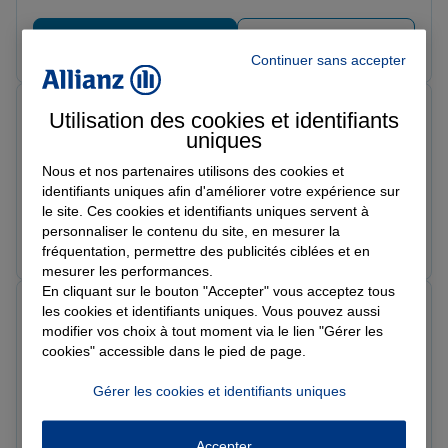
Prendre un RDV
Voir l'agence
Continuer sans accepter
Thomas P.
Utilisation des cookies et identifiants
Note de 5 sur 5
uniques
Le 13/02/2026 - Agence SABLE
Très bon accueil, merci pour les réponses aux
Nous et nos partenaires utilisons des cookies et
questions
identifiants uniques afin d'améliorer votre expérience sur
le site. Ces cookies et identifiants uniques servent à
personnaliser le contenu du site, en mesurer la
Prendre un RDV
Voir l'agence
fréquentation, permettre des publicités ciblées et en
mesurer les performances.
En cliquant sur le bouton "Accepter" vous acceptez tous
OLIVIER L.
les cookies et identifiants uniques. Vous pouvez aussi
Note de 5 sur 5
modifier vos choix à tout moment via le lien "Gérer les
Le 12/02/2026 - Agence SABLE
cookies" accessible dans le pied de page.
Réactif, pro : je recommande
Gérer les cookies et identifiants uniques
Prendre un RDV
Voir l'agence
Accepter