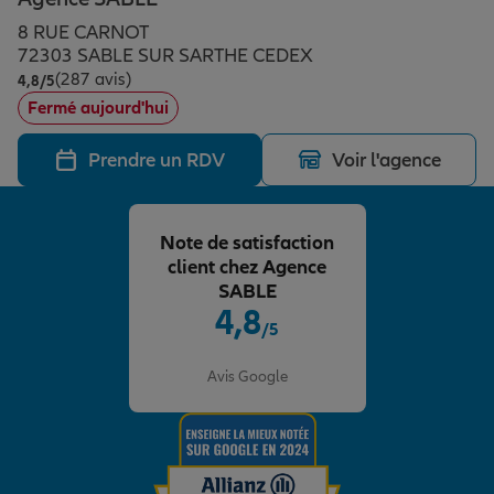
Épargne & retraite
Assurance emprunteur
Prévoyance et dépendance
Protection de la famille
8 RUE CARNOT
72303 SABLE SUR SARTHE CEDEX
(287 avis)
Note de 4.8 sur 5
4,8
/5
Vos projets
Assurance animal de compagnie
Protection juridique
Plan épargne retraite
Fermé aujourd'hui
Prendre un RDV
Voir l'agence
Conseil assurance
Assurance vie
Partir en vacances
Note de satisfaction
Outre-mer
Placements financiers
Déménager
client chez Agence
SABLE
4,8
/5
Professionnels
Investissements immobiliers
Changer de voiture
Assurance auto
Note de 4.8 sur 5
Avis Google
Allianz en France
Transmission
Départ à la retraite
Assurance habitation
Préparer l’avenir
Le Pack Famille