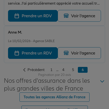
service. J'ai particulièrement apprécié votre accueil très
chaleureux, ainsi que votre réactivité et votre efficacité.
Vos conseils ont été d'une grande valeur et je
Prendre un RDV
Voir l'agence
n'hésiterai pas à vous recommander autour de moi.
Anne M.
Note de 5 sur 5
Le 10/02/2026 - Agence SABLE
Prendre un RDV
Voir l'agence
Précédent
1
...
4
5
6
Pagination par 20 avis
Nos offres d'assurance dans les
plus grandes villes de France
Toutes les agences Allianz de France