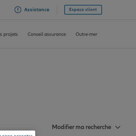
Assistance
Espace client
s projets
Conseil assurance
Outre-mer
ianz à proximité de
Modifier ma recherche