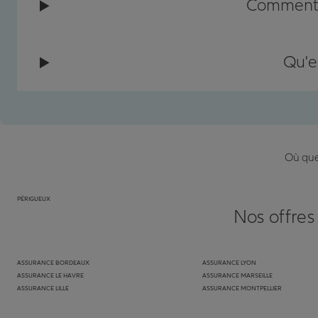
Comment c
Qu'e
Où que 
PÉRIGUEUX
Nos offres
ASSURANCE BORDEAUX
ASSURANCE LYON
ASSURANCE LE HAVRE
ASSURANCE MARSEILLE
ASSURANCE LILLE
ASSURANCE MONTPELLIER