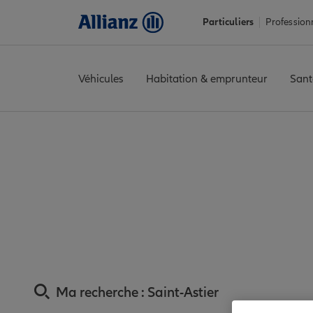
Particuliers
Profession
Véhicules
Habitation & emprunteur
Sant
Accueil
Trouver une agence Allianz
Assurance Dordogne
Ass
Assurance Saint-As
Ma recherche :
Saint-Astier