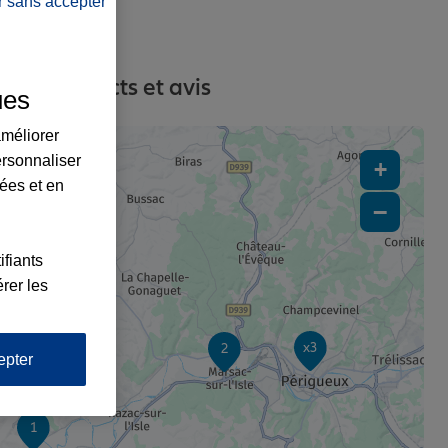
r sans accepter
ses, contacts et avis
ues
améliorer
ersonnaliser
+
lées et en
−
ifiants
rer les
x3
2
epter
1