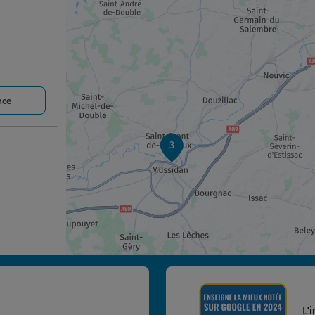
nce
3
nce
L'