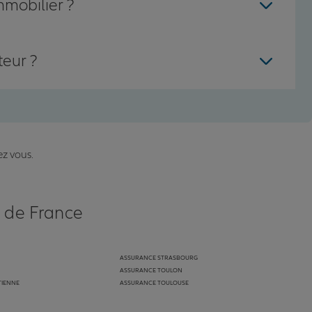
mmobilier ?
teur ?
ez vous.
s de France
ASSURANCE STRASBOURG
ASSURANCE TOULON
TIENNE
ASSURANCE TOULOUSE