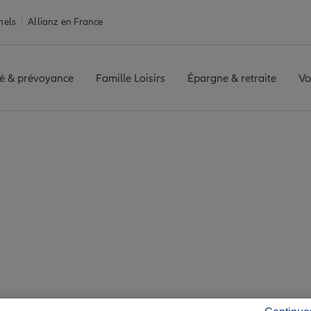
nels
Allianz en France
é & prévoyance
Famille Loisirs
Épargne & retraite
Vo
urance Saint-Astier
tier : 7 agences All
Saint-Astier