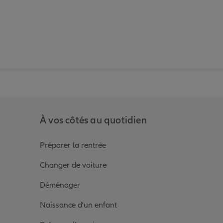
anz
in de Allianz
ge Youtube de Allianz
ur la page Instagram de Allianz
À vos côtés au quotidien
Préparer la rentrée
Changer de voiture
Déménager
Naissance d'un enfant