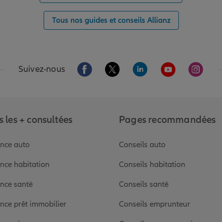
Tous nos guides et conseils Allianz
Aller sur la page Facebook de Allianz
Aller sur la page Twitter de Alli
Aller sur la page Linked
Aller sur la pa
Aller s
Suivez-nous
 les + consultées
Pages recommandées
nce auto
Conseils auto
nce habitation
Conseils habitation
nce santé
Conseils santé
nce prêt immobilier
Conseils emprunteur