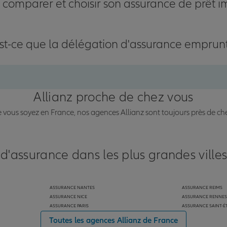
omparer et choisir son assurance de prêt i
st-ce que la délégation d'assurance emprun
Allianz proche de chez vous
vous soyez en France, nos agences Allianz sont toujours près de ch
 d'assurance dans les plus grandes ville
ASSURANCE NANTES
ASSURANCE REIMS
ASSURANCE NICE
ASSURANCE RENNES
ASSURANCE PARIS
ASSURANCE SAINT-É
Toutes les agences Allianz de France