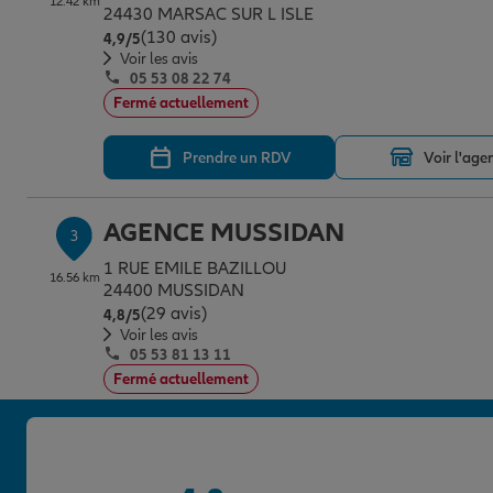
12.42 km
24430 MARSAC SUR L ISLE
(130 avis)
Note de 4.9 sur 5
4,9
/5
Voir les avis
05 53 08 22 74
Fermé actuellement
Prendre un RDV
Voir l'age
AGENCE MUSSIDAN
3
1 RUE EMILE BAZILLOU
16.56 km
24400 MUSSIDAN
(29 avis)
Note de 4.8 sur 5
4,8
/5
Voir les avis
05 53 81 13 11
Fermé actuellement
Prendre un RDV
Voir l'age