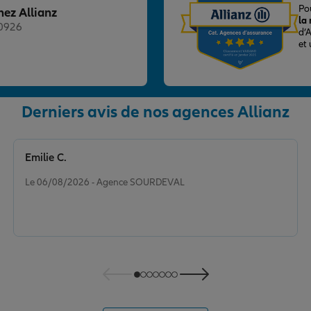
A
Po
hez Allianz
la
20926
d’
et
Derniers avis de nos agences Allianz
nce
Emilie C.
Note de 5 sur 5
Le 06/08/2026 - Agence SOURDEVAL