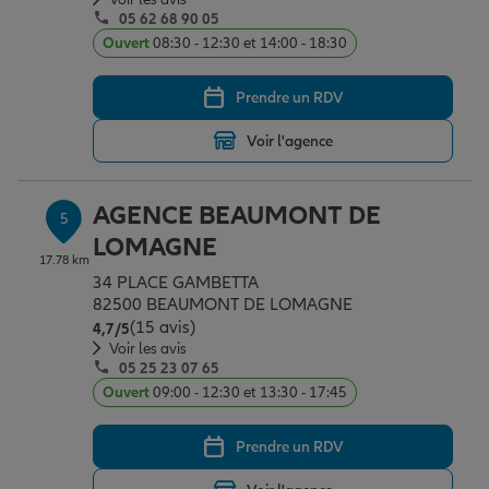
05 62 68 90 05
Ouvert
08:30 - 12:30 et 14:00 - 18:30
Prendre un RDV
Voir l'agence
AGENCE BEAUMONT DE
5
LOMAGNE
17.78 km
34 PLACE GAMBETTA
82500 BEAUMONT DE LOMAGNE
(15 avis)
Note de 4.7 sur 5
4,7
/5
Voir les avis
05 25 23 07 65
Ouvert
09:00 - 12:30 et 13:30 - 17:45
Prendre un RDV