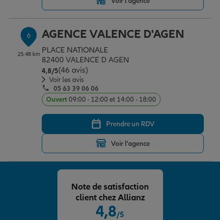
Voir l'agence
AGENCE VALENCE D'AGEN
6
PLACE NATIONALE
25.48 km
82400 VALENCE D AGEN
(46 avis)
Note de 4.8 sur 5
4,8
/5
Voir les avis
05 63 39 06 06
Ouvert
09:00 - 12:00 et 14:00 - 18:00
Prendre un RDV
Voir l'agence
Note de satisfaction
client chez Allianz
4,8
/5