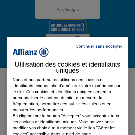
Note de 4.8 sur 5
Avis Google
Continuer sans accepter
Utilisation des cookies et identifiants
uniques
Derniers avis de nos agences Allianz
Nous et nos partenaires utilisons des cookies et
identifiants uniques afin d'améliorer votre expérience sur
le site. Ces cookies et identifiants uniques servent à
Yori A.
personnaliser le contenu du site, en mesurer la
Note de 5 sur 5
fréquentation, permettre des publicités ciblées et en
Le 05/08/2026 - Agence FORT DE FRANCE
mesurer les performances.
En cliquant sur le bouton "Accepter" vous acceptez tous
les cookies et identifiants uniques. Vous pouvez aussi
modifier vos choix à tout moment via le lien "Gérer les
cookies" accessible dans le pied de page.