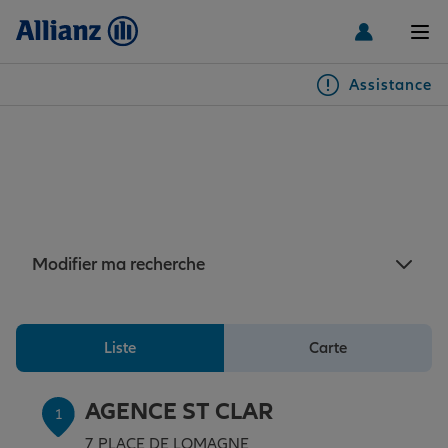
Men
Assistance
Particuliers
Assurance Saint-Clar : 6
agences Allianz à proximité
Véhicules
de Saint-Clar
Habitation & emprunteur
Auto
Modifier ma recherche
Santé & prévoyance
2 roues
Habitation
Liste
Carte
Famille Loisirs
Autres véhicules
Équipements habitation
Santé
AGENCE ST CLAR
1
7 PLACE DE LOMAGNE