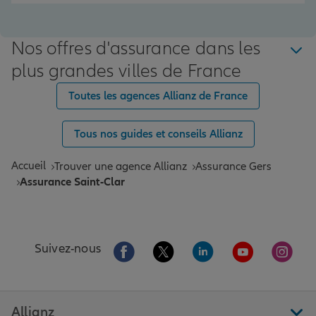
Nos offres d'assurance dans les
plus grandes villes de France
Toutes les agences Allianz de France
Tous nos guides et conseils Allianz
Accueil
Trouver une agence Allianz
Assurance Gers
Assurance Saint-Clar
Aller sur la page Facebook de Allianz
Aller sur la page Twitter de All
Aller sur la page Linke
Aller sur la pa
Aller 
Suivez-nous
Allianz