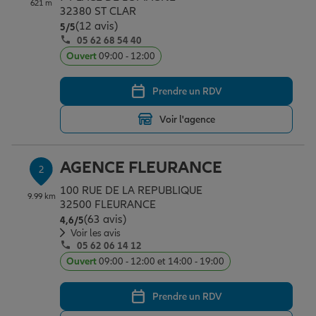
621 m
Épargne & retraite
Assurance emprunteur
Prévoyance et dépendance
Protection de la famille
32380 ST CLAR
(12 avis)
Note de 5 sur 5
5
/5
05 62 68 54 40
Ouvert
09:00 - 12:00
Vos projets
Assurance animal de compagnie
Protection juridique
Plan épargne retraite
Prendre un RDV
Conseil assurance
Assurance vie
Partir en vacances
Voir l'agence
Outre-mer
Placements financiers
Déménager
AGENCE FLEURANCE
2
100 RUE DE LA REPUBLIQUE
9.99 km
32500 FLEURANCE
Professionnels
Investissements immobiliers
Changer de voiture
Assurance auto
(63 avis)
Note de 4.6 sur 5
4,6
/5
Voir les avis
05 62 06 14 12
Allianz en France
Transmission
Départ à la retraite
Assurance habitation
Ouvert
09:00 - 12:00 et 14:00 - 19:00
Prendre un RDV
Préparer l’avenir
Le Pack Famille