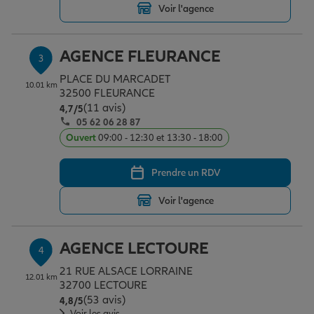
Voir l'agence
Garantie des accidents de la vie
AGENCE FLEURANCE
3
PLACE DU MARCADET
10.01 km
32500 FLEURANCE
Assurance scolaire
(11 avis)
Note de 4.7 sur 5
4,7
/5
05 62 06 28 87
Ouvert
09:00 - 12:30 et 13:30 - 18:00
Protection juridique
Prendre un RDV
Retraite
Voir l'agence
AGENCE LECTOURE
Tous nos devis d'assurance
4
21 RUE ALSACE LORRAINE
12.01 km
32700 LECTOURE
(53 avis)
Note de 4.8 sur 5
4,8
/5
Voir les avis