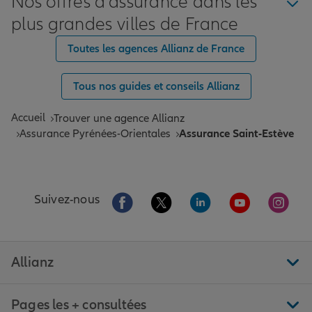
Nos offres d'assurance dans les
plus grandes villes de France
Toutes les agences Allianz de France
Tous nos guides et conseils Allianz
Accueil
Trouver une agence Allianz
Assurance Pyrénées-Orientales
Assurance Saint-Estève
Aller sur la page Facebook de Allianz
Aller sur la page Twitter de All
Aller sur la page Linke
Aller sur la pa
Aller 
Suivez-nous
Allianz
Pages les + consultées