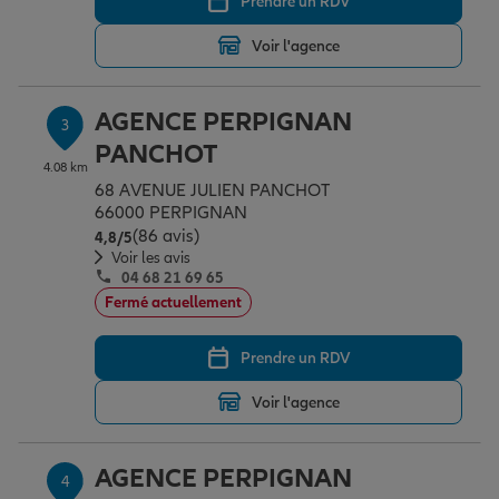
Prendre un RDV
Voir l'agence
Garantie des accidents de la vie
AGENCE PERPIGNAN
3
PANCHOT
Assurance scolaire
4.08 km
68 AVENUE JULIEN PANCHOT
66000 PERPIGNAN
Protection juridique
(86 avis)
Note de 4.8 sur 5
4,8
/5
Voir les avis
04 68 21 69 65
Fermé actuellement
Retraite
Prendre un RDV
Tous nos devis d'assurance
Voir l'agence
AGENCE PERPIGNAN
4