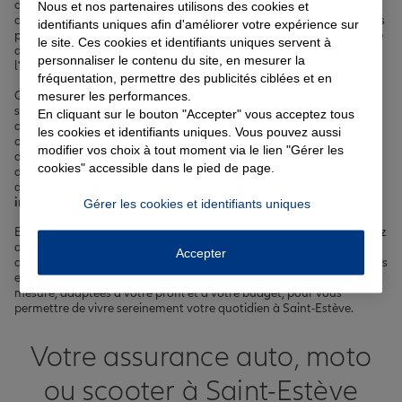
collines verdoyantes et les vignobles ensoleillés. Chez nous, nous
Nous et nos partenaires utilisons des cookies et
comprenons l'importance de protéger votre quotidien et celui de vos
identifiants uniques afin d'améliorer votre expérience sur
proches. C'est pourquoi nous vous proposons une gamme complète
le site. Ces cookies et identifiants uniques servent à
d'
assurances
adaptées à vos besoins, que vous soyez résident de
personnaliser le contenu du site, en mesurer la
l'avenue du Languedoc ou de la rue des Romarins.
fréquentation, permettre des publicités ciblées et en
mesurer les performances.
Que vous cherchiez à assurer votre véhicule, votre habitation, votre
santé ou votre prêt immobilier, nos agents sont là pour vous
En cliquant sur le bouton "Accepter" vous acceptez tous
accompagner et vous proposer les meilleures solutions. Nous
les cookies et identifiants uniques. Vous pouvez aussi
offrons des contrats d'
assurance auto
pour tous types de véhicules,
modifier vos choix à tout moment via le lien "Gérer les
des
assurances habitation
pour les propriétaires et les locataires,
cookies" accessible dans le pied de page.
des
complémentaires santé
pour vous protéger des aléas de la vie,
ainsi que des
assurances emprunteur
pour sécuriser votre
prêt
immobilier
.
Gérer les cookies et identifiants uniques
En choisissant nos
offres d'assurance à Saint-Estève
, vous bénéficiez
de l'expertise et de l'accompagnement de nos agents, qui
Accepter
connaissent parfaitement les spécificités de votre commune et de ses
environs. Nous nous engageons à vous proposer des solutions sur-
mesure, adaptées à votre profil et à votre budget, pour vous
permettre de vivre sereinement votre quotidien à Saint-Estève.
Votre assurance auto, moto
ou scooter à Saint-Estève