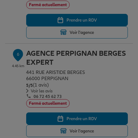
Fermé actuellement
Prendre un RDV
Voir l'agence
AGENCE PERPIGNAN BERGES
6
EXPERT
4.45 km
441 RUE ARISTIDE BERGES
66000 PERPIGNAN
(1 avis)
Note de 5 sur 5
5
/5
Voir les avis
06 72 45 62 73
Fermé actuellement
Prendre un RDV
Voir l'agence