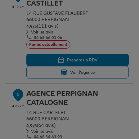
CASTILLET
4.12 km
14 RUE GUSTAVE FLAUBERT
66000 PERPIGNAN
(111 avis)
Note de 4.9 sur 5
4,9
/5
Voir les avis
04 68 66 01 06
Fermé actuellement
Prendre un RDV
Voir l'agence
AGENCE PERPIGNAN
5
CATALOGNE
4.25 km
14 RUE CARTELET
66000 PERPIGNAN
(64 avis)
Note de 4.9 sur 5
4,9
/5
Voir les avis
04 68 34 63 93