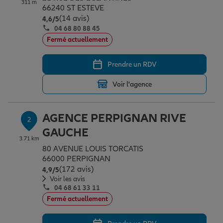
311 m
Épargne & retraite
Assurance emprunteur
Prévoyance et dépendance
Protection de la famille
66240 ST ESTEVE
(14 avis)
Note de 4.6 sur 5
4,6
/5
04 68 80 88 45
Fermé actuellement
Vos projets
Assurance animal de compagnie
Protection juridique
Plan épargne retraite
Prendre un RDV
Conseil assurance
Assurance vie
Partir en vacances
Voir l'agence
Outre-mer
Placements financiers
Déménager
AGENCE PERPIGNAN RIVE
2
GAUCHE
3.71 km
80 AVENUE LOUIS TORCATIS
Professionnels
Investissements immobiliers
Changer de voiture
Assurance auto
66000 PERPIGNAN
(172 avis)
Note de 4.9 sur 5
4,9
/5
Voir les avis
Allianz en France
Transmission
Départ à la retraite
Assurance habitation
04 68 61 33 11
Fermé actuellement
Préparer l’avenir
Le Pack Famille