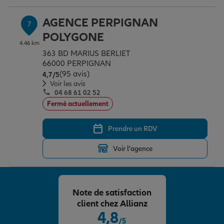
AGENCE PERPIGNAN
7
POLYGONE
4.46 km
363 BD MARIUS BERLIET
66000 PERPIGNAN
(95 avis)
Note de 4.7 sur 5
4,7
/5
Voir les avis
04 68 61 02 52
Fermé actuellement
Prendre un RDV
Voir l'agence
Note de satisfaction
client chez Allianz
4,8
/5